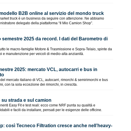
 modello B2B online al servizio del mondo truck
rmarket truck è un business da seguire con attenzione. Ne abbiamo
istratore delegato della piattaforma “Il Mio Camion Shop”.
 semestre 2025 da record. I dati del Barometro di
ttutto le macro-famiglie Motore & Trasmissione e Sopra-Telaio, spinte da
 e manutenzione per veicoli di medio-alta anzianità.
estre 2025: mercato VCL, autocarri e bus in
to
el mercato italiano di VCL, autocarri, rimorchi & semirimorchi e bus
i, con la sola eccezione dei rimorchi, in crescita.
 su strada e sul camion
enti Easy Fit e test reali: ecco come NRF punta su qualità e
idabili e facili da installare, pensati per le esigenze delle officine.
p: così Tecneco Filtration cresce anche nell’heavy-