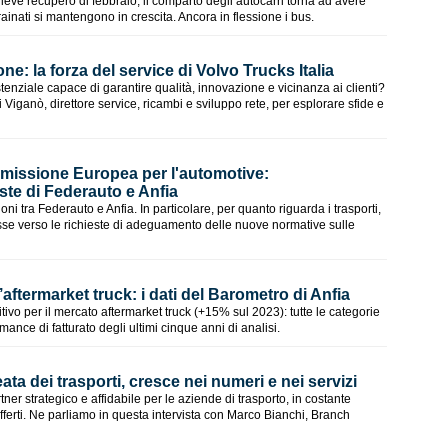
ieve recupero di febbraio, il comparto degli autocarri torna ad avere
rainati si mantengono in crescita. Ancora in flessione i bus.
: la forza del service di Volvo Trucks Italia
tenziale capace di garantire qualità, innovazione e vicinanza ai clienti?
iganò, direttore service, ricambi e sviluppo rete, per esplorare sfide e
missione Europea per l'automotive:
te di Federauto e Anfia
i tra Federauto e Anfia. In particolare, per quanto riguarda i trasporti,
esse verso le richieste di adeguamento delle nuove normative sulle
’aftermarket truck: i dati del Barometro di Anfia
tivo per il mercato aftermarket truck (+15% sul 2023): tutte le categorie
rmance di fatturato degli ultimi cinque anni di analisi.
eata dei trasporti, cresce nei numeri e nei servizi
ner strategico e affidabile per le aziende di trasporto, in costante
offerti. Ne parliamo in questa intervista con Marco Bianchi, Branch