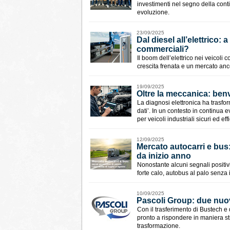
investimenti nel segno della contin
evoluzione.
23/09/2025
Dal diesel all’elettrico:
commerciali?
Il boom dell’elettrico nei veicoli
crescita frenata e un mercato anc
19/09/2025
Oltre la meccanica: benve
La diagnosi elettronica ha trasfor
dati’. In un contesto in continua
per veicoli industriali sicuri ed eff
12/09/2025
Mercato autocarri e bus:
da inizio anno
Nonostante alcuni segnali positivi 
forte calo, autobus al palo senza 
10/09/2025
Pascoli Group: due nuove
Con il trasferimento di Bustech e 
pronto a rispondere in maniera st
trasformazione.