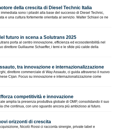
motore della crescita di Diesel Technic Italia
à immediata sono i pilastri alla base del successo di Diesel Technic,
ta e una cultura fortemente orientata al servizio. Walter Schiavi ce ne
 del futuro in scena a Solutrans 2025
rans porta al centro innovazione, efficienza ed ecosostenibilità nel
suo direttore Guillaume Schaeffer, i temi e le sfide più calde della
ssauto, tra innovazione e internazionalizzazione
rghi, direttore commerciale di Way Assauto, ci guida attraverso il nuovo
 cinese Cijan. Focus su innovazione e internazionalizzazione come
forza competitività e innovazione
nale amplia la presenza produttiva globale di OMP, consolidando il suo
ria che continua, con uno sguardo ancora più ambizioso al futuro.
ovi orizzonti di crescita
quisizione, Nicolò Rossi ci racconta sinergie, private label e