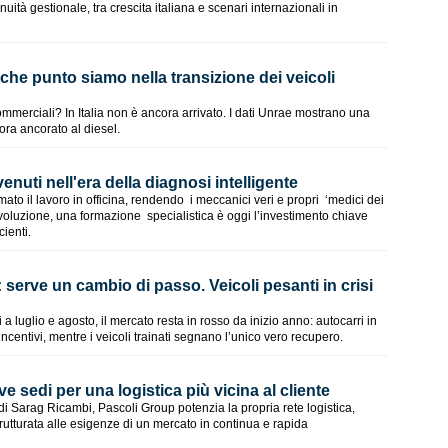
uità gestionale, tra crescita italiana e scenari internazionali in
 a che punto siamo nella transizione dei veicoli
 commerciali? In Italia non è ancora arrivato. I dati Unrae mostrano una
ora ancorato al diesel.
nuti nell'era della diagnosi intelligente
mato il lavoro in officina, rendendo i meccanici veri e propri ‘medici dei
 evoluzione, una formazione specialistica è oggi l’investimento chiave
icienti.
 serve un cambio di passo. Veicoli pesanti in crisi
a luglio e agosto, il mercato resta in rosso da inizio anno: autocarri in
incentivi, mentre i veicoli trainati segnano l’unico vero recupero.
 sedi per una logistica più vicina al cliente
di Sarag Ricambi, Pascoli Group potenzia la propria rete logistica,
rutturata alle esigenze di un mercato in continua e rapida