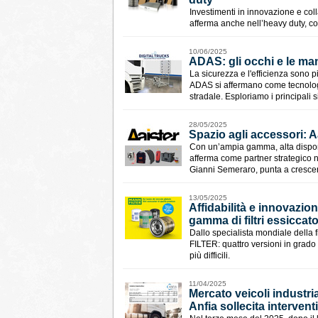
Investimenti in innovazione e coll
afferma anche nell’heavy duty, co
10/06/2025
ADAS: gli occhi e le ma
La sicurezza e l'efficienza sono pi
ADAS si affermano come tecnologie 
stradale. Esploriamo i principali 
28/05/2025
Spazio agli accessori: A
Con un’ampia gamma, alta disponibi
afferma come partner strategico nel
Gianni Semeraro, punta a cresce
13/05/2025
Affidabilità e innovazion
gamma di filtri essicca
Dallo specialista mondiale della 
FILTER: quattro versioni in grado
più difficili.
11/04/2025
Mercato veicoli industri
Anfia sollecita interventi