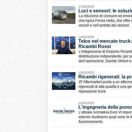
17/02/2025
​Luci e sensori: le soluzi
La riduzione di consumi ed emissi
che ispira Forvia Hella, che offre
veicoli e nell’ambito dei sensori.
14/02/2025
Telos nel mercato truck:
Ricambi Rossi
L’integrazione di Emporio Ricamb
distribuzione indipendente, per pr
dell’operazione, Davide Ghioni
13/02/2025
Ricambi rigenerati: la 
ZF Aftermarket punta a un after
rigenerati di alta qualità e una ge
riparazione truck.
12/02/2025
L'ingegneria della purez
L’attuale normativa Euro VI impone
articolo illustriamo quali sono le 
funzionamento.