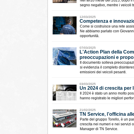
Nel terzo mese del 2025, dopo il l
segno negativo, mentre i veicoli t
12/03/2025
Competenza e innovazione
Come si costruisce una rete assis
Ne abbiamo parlato con Giovanni V
opportunità.
07/03/2025
L'Action Plan della Com
preoccupazioni e propos
Il documento solleva preoccupazion
si evidenzia il completo disinter
emissioni dei veicoli pesanti.
03/03/2025
Un 2024 di crescita per l
Il 2024 è stato un anno molto posi
hanno registrato le migliori perfo
21/02/2025
TN Service, l’officina all
Parte del gruppo Torello, è un part
crescita nei numeri e nei servizi 
Manager di TN Service.