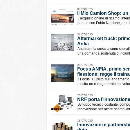
03/09/2025
​Il Mio Camion Shop: un
L'acquisto online di ricambi afte
parlato con Fabio Nardone, ammin
31/07/2025
Aftermarket truck: primo
Anfia
A trainare la crescita sono sopra
una domanda sostenuta di ricambi
29/07/2025
Focus ANFIA, primo sem
flessione; regge il traina
Il Focus H1 2025 sull’andamento d
mostra un calo generale nei volum
25/07/2025
NRF porta l’innovazione
Sviluppo tecnico costante, compon
innovazione per offrire ricambi aff
18/07/2025
Innovazioni e partnershi
duty