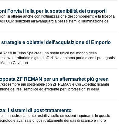
oni Forvia Hella per la sostenibilità dei trasporti
oni si ottiene anche con l’ottimizzazione dei componenti: è la filosofia
 agli OEM soluzioni all’avanguardia per i sistemi d’illuminazione dei
 strategie e obiettivi dell'acquisizione di Emporio
i Rossi in Telos Spa crea una realtà unica nel mondo della
esenza territoriale e giro d’affari. Ne abbiamo parlato con i protagonisti
 e Marina Cavedon.
proposta ZF REMAN per un aftermarket più green
market sempre più sostenibile con ZF REMAN e CorExpedia: ricambi
stione dei resi semplice ed efficiente per i professionisti della
za: i sistemi di post-trattamento
 limiti estremamente restrittivi sulle emissioni inquinanti. In questo
tecnologie avanzate di post-trattamento dei gas di scarico e il loro