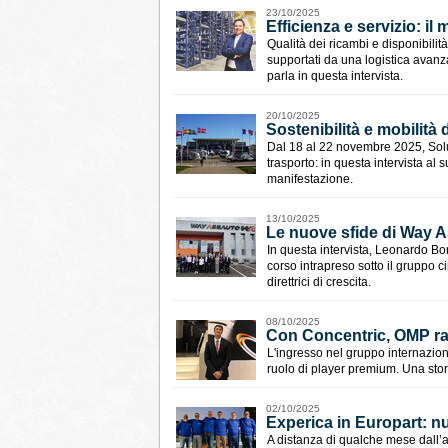
23/10/2025
Efficienza e servizio: il 
Qualità dei ricambi e disponibilit
supportati da una logistica avanza
parla in questa intervista.
20/10/2025
Sostenibilità e mobilità
Dal 18 al 22 novembre 2025, Solut
trasporto: in questa intervista al 
manifestazione.
13/10/2025
Le nuove sfide di Way A
In questa intervista, Leonardo Bo
corso intrapreso sotto il gruppo
direttrici di crescita.
08/10/2025
Con Concentric, OMP raf
L'ingresso nel gruppo internazio
ruolo di player premium. Una sto
02/10/2025
Experica in Europart: nu
A distanza di qualche mese dall’ac