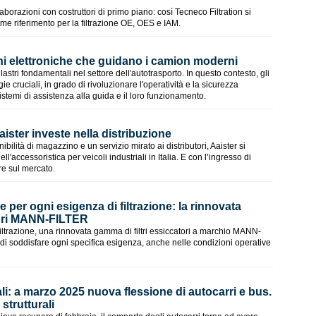
aborazioni con costruttori di primo piano: così Tecneco Filtration si
me riferimento per la filtrazione OE, OES e IAM.
ni elettroniche che guidano i camion moderni
lastri fondamentali nel settore dell'autotrasporto. In questo contesto, gli
cruciali, in grado di rivoluzionare l'operatività e la sicurezza
sistemi di assistenza alla guida e il loro funzionamento.
aister investe nella distribuzione
lità di magazzino e un servizio mirato ai distributori, Aaister si
l'accessoristica per veicoli industriali in Italia. E con l’ingresso di
re sul mercato.
e per ogni esigenza di filtrazione: la rinnovata
tori MANN-FILTER
filtrazione, una rinnovata gamma di filtri essiccatori a marchio MANN-
 di soddisfare ogni specifica esigenza, anche nelle condizioni operative
ali: a marzo 2025 nuova flessione di autocarri e bus.
 strutturali