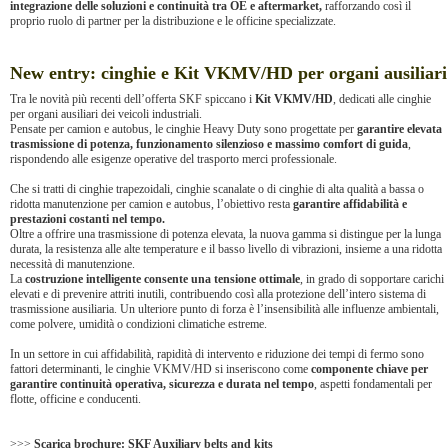
integrazione delle soluzioni e continuità tra OE e aftermarket,
rafforzando così il
proprio ruolo di partner per la distribuzione e le officine specializzate.
New entry: cinghie e Kit VKMV/HD per organi ausiliari
Tra le novità più recenti dell’offerta SKF spiccano i
Kit VKMV/HD
, dedicati alle cinghie
per organi ausiliari dei veicoli industriali.
Pensate per camion e autobus, le cinghie Heavy Duty sono progettate per
garantire elevata
trasmissione di potenza, funzionamento silenzioso e massimo comfort di guida
,
rispondendo alle esigenze operative del trasporto merci professionale.
Che si tratti di cinghie trapezoidali, cinghie scanalate o di cinghie di alta qualità a bassa o
ridotta manutenzione per camion e autobus, l’obiettivo resta
garantire affidabilità e
prestazioni costanti nel tempo.
Oltre a offrire una trasmissione di potenza elevata, la nuova gamma si distingue per la lunga
durata, la resistenza alle alte temperature e il basso livello di vibrazioni, insieme a una ridotta
necessità di manutenzione.
La
costruzione intelligente consente una tensione ottimale
, in grado di sopportare carichi
elevati e di prevenire attriti inutili, contribuendo così alla protezione dell’intero sistema di
trasmissione ausiliaria. Un ulteriore punto di forza è l’insensibilità alle influenze ambientali,
come polvere, umidità o condizioni climatiche estreme.
In un settore in cui affidabilità, rapidità di intervento e riduzione dei tempi di fermo sono
fattori determinanti, le cinghie VKMV/HD si inseriscono come
componente chiave per
garantire continuità operativa, sicurezza e durata nel tempo
, aspetti fondamentali per
flotte, officine e conducenti.
>>>
Scarica brochure: SKF Auxiliary belts and kits