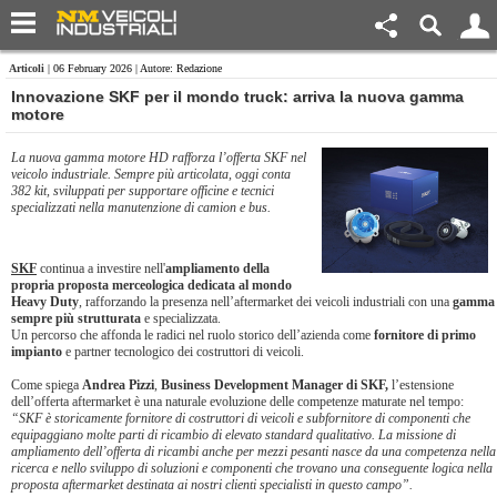
Articoli
| 06 February 2026 | Autore: Redazione
Innovazione SKF per il mondo truck: arriva la nuova gamma
motore
La nuova gamma motore HD rafforza l’offerta SKF nel
veicolo industriale. Sempre più articolata, oggi conta
382 kit, sviluppati per supportare officine e tecnici
specializzati nella manutenzione di camion e bus.
SKF
continua a investire nell'
ampliamento della
propria proposta merceologica dedicata al mondo
Heavy Duty
, rafforzando la presenza nell’aftermarket dei veicoli industriali con una
gamma
sempre più strutturata
e specializzata.
Un percorso che affonda le radici nel ruolo storico dell’azienda come
fornitore di primo
impianto
e partner tecnologico dei costruttori di veicoli.
Come spiega
Andrea Pizzi
,
Business Development Manager di SKF,
l’estensione
dell’offerta aftermarket è una naturale evoluzione delle competenze maturate nel tempo:
“SKF è storicamente fornitore di costruttori di veicoli e subfornitore di componenti che
equipaggiano molte parti di ricambio di elevato standard qualitativo. La missione di
ampliamento dell’offerta di ricambi anche per mezzi pesanti nasce da una competenza nella
ricerca e nello sviluppo di soluzioni e componenti che trovano una conseguente logica nella
proposta aftermarket destinata ai nostri clienti specialisti in questo campo”.