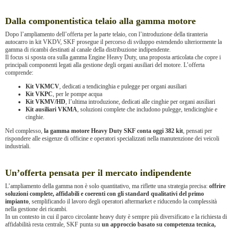
Dalla componentistica telaio alla gamma motore
Dopo l’ampliamento dell’offerta per la parte telaio, con l’introduzione della tirante­ria
autocarro in kit VKDV, SKF prosegue il percorso di sviluppo estendendo ulteriormente la
gamma di ricambi destinati al canale della distribuzione indipendente.
Il focus si sposta ora sulla gamma Engine Heavy Duty, una proposta articolata che copre i
principali componenti legati alla gestione degli organi ausiliari del motore. L’offerta
comprende:
Kit VKMCV
, dedicati a tendicinghia e pulegge per organi ausiliari
Kit VKPC
, per le pompe acqua
Kit VKMV/HD
, l’ultima introduzione, dedicati alle cinghie per organi ausiliari
Kit ausiliari VKMA
, soluzioni complete che includono pulegge, tendicinghie e
cinghie.
Nel complesso,
la gamma motore Heavy Duty SKF conta oggi 382 kit
, pensati per
rispondere alle esigenze di officine e operatori specializzati nella manutenzione dei veicoli
industriali.
Un’offerta pensata per il mercato indipendente
L’ampliamento della gamma non è solo quantitativo, ma riflette una strategia precisa:
offrire
soluzioni complete, affidabili e coerenti con gli standard qualitativi del primo
impianto
, semplificando il lavoro degli operatori aftermarket e riducendo la complessità
nella gestione dei ricambi.
In un contesto in cui il parco circolante heavy duty è sempre più diversificato e la richiesta di
affidabilità resta centrale, SKF punta su
un approccio basato su competenza tecnica,