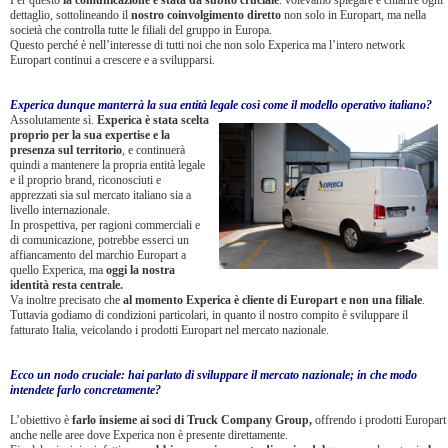
Per questo
la comunicazione è stata da subito cruciale
: volevamo spiegare e chiarire ogni
dettaglio, sottolineando il
nostro coinvolgimento diretto
non solo in Europart, ma nella
società che controlla tutte le filiali del gruppo in Europa.
Questo perché è nell’interesse di tutti noi che non solo Experica ma l’intero network
Europart continui a crescere e a svilupparsi.
Experica dunque manterrà la sua entità legale così come il modello operativo italiano?
Assolutamente sì.
Experica è stata scelta
proprio per la sua expertise e la
presenza sul territorio
, e continuerà
quindi a mantenere la propria entità legale
e il proprio brand, riconosciuti e
apprezzati sia sul mercato italiano sia a
livello internazionale.
In prospettiva, per ragioni commerciali e
di comunicazione, potrebbe esserci un
affiancamento del marchio Europart a
quello Experica, ma
oggi la nostra
identità resta centrale.
Va inoltre precisato che
al momento Experica è cliente di Europart e non una filiale
.
Tuttavia godiamo di condizioni particolari, in quanto il nostro compito è sviluppare il
fatturato Italia, veicolando i prodotti Europart nel mercato nazionale.
Ecco un nodo cruciale: hai parlato di sviluppare il mercato nazionale; in che modo
intendete farlo concretamente?
​L’obiettivo è
farlo insieme ai soci di Truck Company Group,
offrendo i prodotti Europart
anche nelle aree dove Experica non è presente direttamente.