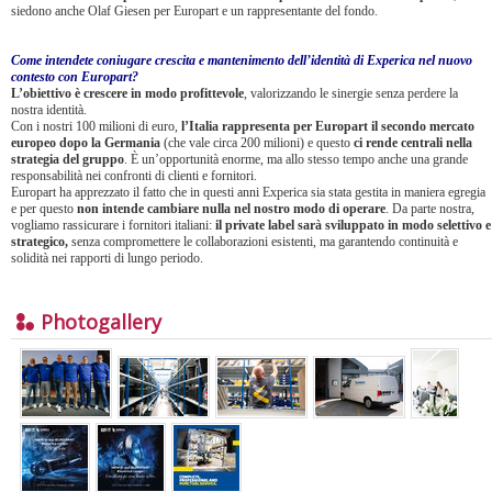
siedono anche Olaf Giesen per Europart e un rappresentante del fondo.
Come intendete coniugare crescita e mantenimento dell’identità di Experica nel nuovo
contesto con Europart?
L’obiettivo è crescere in modo profittevole
, valorizzando le sinergie senza perdere la
nostra identità.
Con i nostri 100 milioni di euro,
l’Italia rappresenta per Europart il secondo mercato
europeo dopo la Germania
(che vale circa 200 milioni) e questo
ci rende centrali nella
strategia del gruppo
. È un’opportunità enorme, ma allo stesso tempo anche una grande
responsabilità nei confronti di clienti e fornitori.
Europart ha apprezzato il fatto che in questi anni Experica sia stata gestita in maniera egregia
e per questo
non intende cambiare nulla nel nostro modo di operare
. Da parte nostra,
vogliamo rassicurare i fornitori italiani:
il private label sarà sviluppato in modo selettivo e
strategico,
senza compromettere le collaborazioni esistenti, ma garantendo continuità e
solidità nei rapporti di lungo periodo.
Photogallery