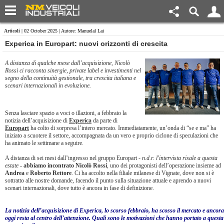
Articoli
| 02 October 2025 | Autore: Manuelal Lai
Experica in Europart: nuovi orizzonti di crescita
A distanza di qualche mese dall’acquisizione, Nicolò
Rossi ci racconta sinergie, private label e investimenti nel
segno della continuità gestionale, tra crescita italiana e
scenari internazionali in evoluzione.
Senza lasciare spazio a voci o illazioni, a febbraio la
notizia dell’acquisizione di
Experica
da parte di
Europart
ha colto di sorpresa l’intero mercato. Immediatamente, un’onda di “se e ma” ha
iniziato a scuotere il settore, accompagnata da un vero e proprio ciclone di speculazioni che
ha animato le settimane a seguire.
A distanza di sei mesi dall’ingresso nel gruppo Europart -
n.d.r. l'intervista risale a questa
estate -
abbiamo incontrato Nicolò Rossi
, uno dei protagonisti dell’operazione insieme ad
Andrea
e
Roberto
Rettore
. Ci ha accolto nella filiale milanese di Vignate, dove non si è
sottratto alle nostre domande, facendo il punto sulla situazione attuale e aprendo a nuovi
scenari internazionali, dove tutto è ancora in fase di definizione.
La notizia dell’acquisizione di Experica, lo scorso febbraio, ha scosso il mercato e ancora
oggi resta al centro dell’attenzione. Quali sono le motivazioni che hanno portato a questa