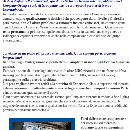
Al di là degli aspetti commerciali, questa scelta ha anche una valenza politica: Truck
Company Group è socio di Groupauto, mentre Europart è partner di Nexus
International...
In questo momento, noi di Experica - come gli altri soci di Truck Company -
siamo in
attesa di capire quali sar
anno le decisioni che provengono da un livello più alto
.Da
parte nostra,
non c’è alcun problema a rimanere insieme come soci
, sia entrando come
Truck Company Group in Nexus, sia rimanendo all’interno di Groupauto.
Questo è un
tema prettamente politico
, sul quale non abbiamo voce in capitolo, ma che
potrebbe
ridisegnare equilibri importanti
, anche nella composizione stessa dei soci dei gruppi
internazionali.
Torniamo su un piano più pratico e commerciale. Quali sinergie porterà questa
integrazione?
In primo luogo,
l’integrazione ci permetterà di ampliare in modo
significativo la nostra
gamma.
Europart dispone di un catalogo importante, di
oltre 7.500 ricambi
, con un
focus sul fast
moving
(molle ad aria, dischi, pastiglie, ammortizzatori, filtri, sicurezza del carico,
parafanghi)
e sulla parte rimorchiata.
Noi però
vogliamo restare fedeli alla storicità di Experica
e alla sua expertise sul mercato
italiano,
selezionando attentamente le merceologie a marchio Europart Premium Parts
e introducendone gradualmente di nuove.
Ogni nuovo inserimento (a partire dai ricambi per l’impianto frenante introdotti a fine luglio)
richiede un’analisi accurata per garantire che i prodotti selezionati siano coerenti con le
esigenze dei nostri clienti, con la qualità storicamente offerta da Experica e con la redditività
prevista per ciascuna merceologia.
Forti delle nostre competenze e
dei successi sul mercato,
abbiamo totale autonomia in