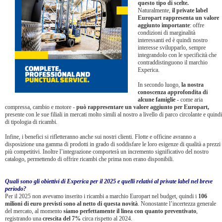
questo tipo di scelte.
Naturalmente,
il private label
Europart rappresenta un valore
aggiunto importante
: offre
condizioni di marginalità
interessanti ed è quindi nostro
interesse svilupparlo, sempre
integrandolo con le specificità che
contraddistinguono il marchio
Experica.
In secondo luogo,
la nostra
conoscenza approfondita di
alcune famiglie
- come aria
compressa, cambio e motore -
può rappresentare un valore aggiunto per Europart,
presente con le sue filiali in mercati molto simili al nostro a livello di parco circolante e quindi
di tipologia di ricambi.
Infine, i benefici si rifletteranno anche sui nostri clienti. Flotte e officine avranno a
disposizione una gamma di prodotti in grado di soddisfare le loro esigenze di qualità a prezzi
più competitivi. Inoltre l’integrazione comporterà un incremento significativo del nostro
catalogo, permettendo di offrire ricambi che prima non erano disponibili.
Quali sono gli obiettivi di Experica per il 2025 e quelli relativi al private label nel breve
periodo?
Per il 2025 non avevamo inserito i ricambi a marchio Europart nel budget, quindi i
106
milioni di euro previsti sono al netto di questa novità
. Nonostante l’incertezza generale
del mercato, al momento
siamo perfettamente il linea con quanto preventivato
,
registrando una
crescita del 7%
circa rispetto al 2024.