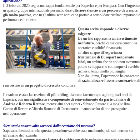
operazione?
Il 3 febbraio 2025 segna una tappa fondamentale per Experica e per Europart. Con l’ingresso
in questo gruppo internazionale possiamo dare
ulteriore slancio a un percorso di crescita
già molto positivo
, che negli ultimi sette anni ci ha portato a consolidare risultati importanti e
performance di rilievo.
Questa scelta risponde a diverse
esigenze
.
Da un lato rappresenta un
investimento
nel futuro
, perché ci assicura continuità
operativa e solidità finanziaria.
all’altro ci apre all’
esperienza
trentennale di Europart
nel private
label,
un ambito che da soli non avremmo
potuto sviluppare, o comunque ci avrebbe
richiesto tempi molto più lunghi.
Non da ultimo, l’operazione ha consentito
di
razionalizzare l’assetto societario
e di
reinvestire in un progetto di crescita
condivisa.
Il risultato è stata la creazione di più holding, ciascuna facente capo agli originari soci di
Experica, con una
significativa componente di reinvestimento
da parte di mia e di
Andrea e Roberto Rettore
, mentre altri soci storici - Silvano Rettore e la moglie Rita
Garato di Revarc e Alfredo Romano di Tecnautocar - hanno scelto di non proseguire
nell’operazione.
Siete stati a vostra volta sorpresi dalla reazione del mercato?
Sapevamo benissimo che questa operazione sarebbe stata una bomba, sia sul mercato sia
all’interno dell’azienda.