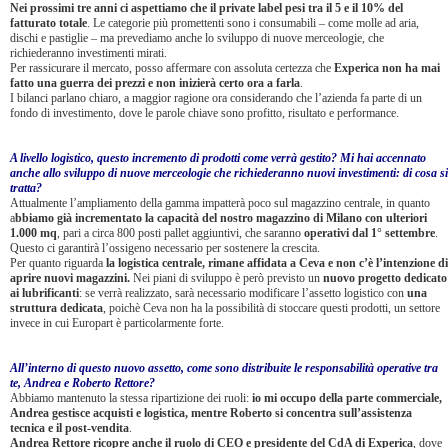
Nei prossimi tre anni ci aspettiamo che il private label pesi tra il 5 e il 10% del
fatturato totale
. Le categorie più promettenti sono i consumabili – come molle ad aria,
dischi e pastiglie – ma prevediamo anche lo sviluppo di nuove merceologie, che
richiederanno investimenti mirati.
Per rassicurare il mercato, posso affermare con assoluta certezza che
Experica non ha mai
fatto una guerra dei prezzi e non inizierà certo ora a farla
.
I bilanci parlano chiaro, a maggior ragione ora considerando che l’azienda fa parte di un
fondo di investimento, dove le parole chiave sono profitto, risultato e performance.
A livello logistico, questo incremento di prodotti come verrà gestito? Mi hai accennato
anche allo sviluppo di nuove merceologie che richiederanno nuovi investimenti: di cosa si
tratta?
Attualmente l’ampliamento della gamma impatterà poco sul magazzino centrale, in quanto
a
bbiamo già incrementato la capacità del nostro magazzino di Milano con ulteriori
1.000 mq
, pari a circa 800 posti pallet aggiuntivi, che saranno
operativi dal 1° settembre
.
Questo ci garantirà l’ossigeno necessario per sostenere la crescita.
Per quanto riguarda
la logistica centrale, rimane affidata a Ceva e non c’è l’intenzione di
aprire nuovi magazzini.
Nei piani di sviluppo è però previsto un
nuovo progetto dedicato
ai lubrificanti
: se verrà realizzato, sarà necessario modificare l’assetto logistico con
una
struttura dedicata
, poichè Ceva non ha la possibilità di stoccare questi prodotti, un settore
invece in cui Europart è particolarmente forte.
All’interno di questo nuovo assetto, come sono distribuite le responsabilità operative tra
te, Andrea e Roberto Rettore?
Abbiamo mantenuto la stessa ripartizione dei ruoli:
io mi occupo della parte commerciale,
Andrea gestisce acquisti e logistica, mentre Roberto si concentra sull’assistenza
tecnica e il post-vendita
.
Andrea Rettore ricopre anche il ruolo di CEO e presidente del CdA di Experica
, dove