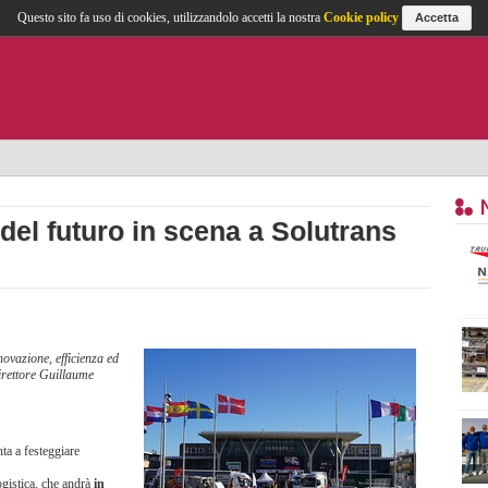
Questo sito fa uso di cookies, utilizzandolo accetti la nostra
Cookie policy
Accetta
 del futuro in scena a Solutrans
ovazione, efficienza ed
direttore Guillaume
ta a festeggiare
logistica, che andrà
in