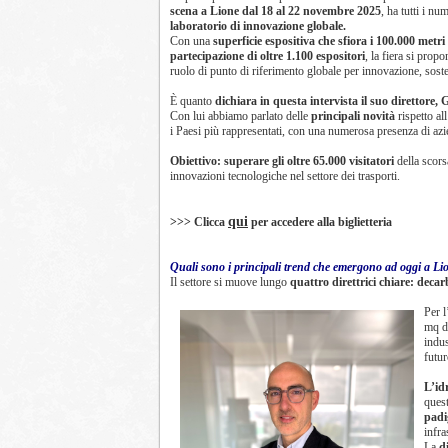
scena a Lione dal 18 al 22 novembre 2025
, ha tutti i nu
laboratorio di innovazione globale.
Con una
superficie espositiva che sfiora i 100.000 metr
partecipazione di oltre 1.100 espositori
, la fiera si prop
ruolo di punto di riferimento globale per innovazione, soste
È quanto
dichiara in questa intervista il suo direttore,
Con lui abbiamo parlato delle
principali novità
rispetto al
i Paesi più rappresentati, con una numerosa presenza di azie
Obiettivo: superare gli oltre 65.000 visitatori
della scor
innovazioni tecnologiche nel settore dei trasporti.
qui
>>> Clicca
per accedere alla biglietteria
Quali sono i principali trend che emergono ad oggi a Li
Il settore si muove lungo
quattro direttrici chiare: decar
Per 
mq di
indus
futur
L’id
ques
padi
infra
La
d