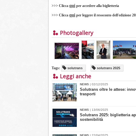
qui
>>> Clicca
per accedere alla biglietteria
qui
>>> Clicca
per leggere il resoconto dell'edizione 2
Photogallery
Tags:
solutrans
solutrans 2025
Leggi anche
NEWS
| 02/12/2025
Solutrans oltre le attese: inn
trasporti
NEWS
| 13/06/2025
Solutrans 2025: biglietteria ap
sostenibilità
NEWS
| 22/04/2025