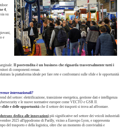
utdoor
one 4
,
 sia su
giovani,
no e
marginale.
Il postvendita è un business che riguarda trasversalmente tutti i
ornitori di componenti reman.
lutrans la piattaforma ideale per fare rete e confrontarsi sulle sfide e le opportunità
renze internazionali?
nd del settore: elettrificazione, transizione energetica, gestione dati e intelligenza
la cybersecurity e le nuove normative europee come VECTO e GSR II.
sfide e delle opportunità
che il settore dei trasporti si trova ad affrontare.
olutrans dedica alle innovazioni
più significative nel settore dei veicoli industriali
novembre 2025 all'ippodromo di Parilly, vicino a Eurexpo Lyon, e rappresenta
mpo del trasporto e della logistica, oltre che un momento di convivialità e