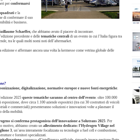
meri per
confermarsi
i quadrati
e la
one di confermare il suo
nibilità e business.
 Guillaume Schaeffer,
che abbiamo avuto il piacere di incontrare.
l’edizione precedente e delle
tematiche centrali
di un evento in cui l’Italia figura tra
nde, tra le quali molti nomi noti dell’aftermarket.
sa edizione e affermare ancora una volta la kermesse come vetrina globale delle
one?
bonizzazione, digitalizzazione, normative europee e nuove fonti energetiche
.
l’edizione 2025
queste tematiche saranno al centro dell’evento
: oltre 100.000
 esposizione, dove circa 1.100 aziende espositrici (tra cui 30 costruttori di veicoli
triali e commerciali) presenteranno soluzioni e innovazioni volte a plasmare il
o della mobilità.
rogeno si conferma protagonista dell’innovazione a Solutrans 2025
. Per
to motivo, abbiamo creato un
allestimento dedicato: l’Hydrogen Village nel
glione 3
, un’area interamente focalizzata su tecnologie a fuel cell e combustione,
strutture e fornitori specializzati.
igitalizzazione
, connessa all’intelligenza artificiale, riguarda invece gestione flotte,