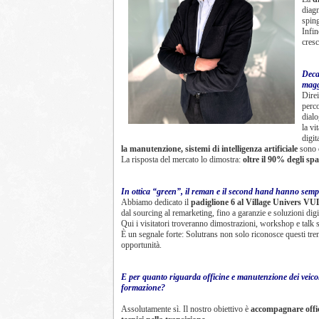
diagn
sping
Infin
cres
Decar
magg
Direi
perc
dialo
la vi
digit
la manutenzione, sistemi di intelligenza artificiale
sono o
La risposta del mercato lo dimostra:
oltre il 90% degli spa
In ottica “green”, il reman e il second hand hanno sempr
Abbiamo dedicato il
padiglione 6 al Village Univers VU
dal sourcing al remarketing, fino a garanzie e soluzioni digit
Qui i visitatori troveranno dimostrazioni, workshop e talk
È un segnale forte: Solutrans non solo riconosce questi tre
opportunità.
E per quanto riguarda officine e manutenzione dei veicoli 
formazione?
Assolutamente sì. Il nostro obiettivo è
accompagnare offic