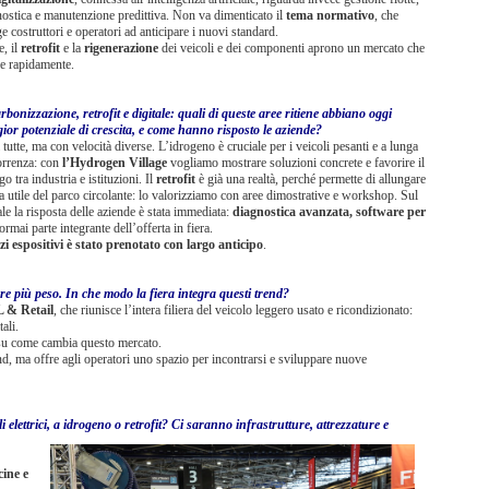
ostica e manutenzione predittiva. Non va dimenticato il
tema normativo
, che
e costruttori e operatori ad anticipare i nuovi standard.
e, il
retrofit
e la
rigenerazione
dei veicoli e dei componenti aprono un mercato che
ce rapidamente.
bonizzazione, retrofit e digitale: quali di queste aree ritiene abbiano oggi
ior potenziale di crescita, e come hanno risposto le aziende?
 tutte, ma con velocità diverse. L’idrogeno è cruciale per i veicoli pesanti e a lunga
orrenza: con
l’Hydrogen Village
vogliamo mostrare soluzioni concrete e favorire il
go tra industria e istituzioni. Il
retrofit
è già una realtà, perché permette di allungare
ta utile del parco circolante: lo valorizziamo con aree dimostrative e workshop. Sul
ale la risposta delle aziende è stata immediata:
diagnostica avanzata, software per
rmai parte integrante dell’offerta in fiera.
zi espositivi è stato prenotato con largo anticipo
.
e più peso. In che modo la fiera integra questi trend?
L & Retail
, che riunisce l’intera filiera del veicolo leggero usato e ricondizionato:
ali.
 su come cambia questo mercato.
nd, ma offre agli operatori uno spazio per incontrarsi e sviluppare nuove
elettrici, a idrogeno o retrofit? Ci saranno infrastrutture, attrezzature e
ine e