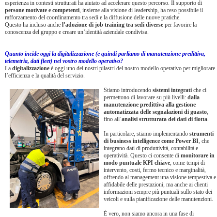
esperienza in contesti strutturati ha aiutato ad accelerare questo percorso. Il supporto di
persone motivate e competenti
, insieme alla visione di leadership, ha reso possibile il
rafforzamento del coordinamento tra sedi e la diffusione delle nuove pratiche.
Questo ha incluso anche
l’adozione di job training tra sedi diverse
per favorire la
conoscenza del gruppo e creare un’identità aziendale condivisa.
Quanto incide oggi la digitalizzazione (e quindi parliamo di manutenzione predittiva,
telemetria, dati fleet) nel vostro modello operativo?
La
digitalizzazione
è oggi uno dei nostri pilastri del nostro modello operativo per migliorare
l’efficienza e la qualità del servizio.
Stiamo introducendo
sistemi integrati
che ci
permettono di lavorare su più livelli:
dalla
manutenzione predittiva alla gestione
automatizzata delle segnalazioni di guasto
,
fino all’
analisi strutturata dei dati di flotta
.
In particolare, stiamo implementando
strumenti
di business intelligence come Power BI
, che
integrano dati di produttività, contabilità e
operatività. Questo ci consente di
monitorare in
modo puntuale KPI chiave
, come tempi di
intervento, costi, fermo tecnico e marginalità,
offrendo al management una visione tempestiva e
affidabile delle prestazioni, ma anche ai clienti
informazioni sempre più puntuali sullo stato dei
veicoli e sulla pianificazione delle manutenzioni.
È vero, non siamo ancora in una fase di