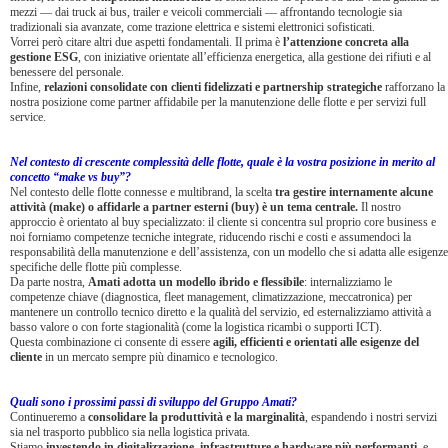
mezzi — dai truck ai bus, trailer e veicoli commerciali — affrontando tecnologie sia
tradizionali sia avanzate, come trazione elettrica e sistemi elettronici sofisticati.
Vorrei però citare altri due aspetti fondamentali. Il prima è
l’attenzione concreta alla
gestione ESG
, con iniziative orientate all’efficienza energetica, alla gestione dei rifiuti e al
benessere del personale.
Infine,
relazioni consolidate con clienti fidelizzati e partnership strategiche
rafforzano la
nostra posizione come partner affidabile per la manutenzione delle flotte e per servizi full
service.
Nel contesto di crescente complessità delle flotte, quale è la vostra posizione in merito al
concetto “make vs buy”?
Nel contesto delle flotte connesse e multibrand, la scelta
tra gestire internamente alcune
attività (make) o affidarle a partner esterni (buy) è un tema centrale.
Il nostro
approccio è orientato al buy specializzato: il cliente si concentra sul proprio core business e
noi forniamo competenze tecniche integrate, riducendo rischi e costi e assumendoci la
responsabilità della manutenzione e dell’assistenza, con un modello che si adatta alle esigenze
specifiche delle flotte più complesse.
Da parte nostra,
Amati adotta un modello ibrido e flessibile
: internalizziamo le
competenze chiave (diagnostica, fleet management, climatizzazione, meccatronica) per
mantenere un controllo tecnico diretto e la qualità del servizio, ed esternalizziamo attività a
basso valore o con forte stagionalità (come la logistica ricambi o supporti ICT).
Questa combinazione ci consente di essere
agili, efficienti e orientati alle esigenze del
cliente
in un mercato sempre più dinamico e tecnologico.
Quali sono i prossimi passi di sviluppo del Gruppo Amati?
Continueremo a
consolidare la produttività e la marginalità
, espandendo i nostri servizi
sia nel trasporto pubblico sia nella logistica privata.
Stiamo
investendo in digitalizzazione, infrastrutture e hardware più performanti
, e