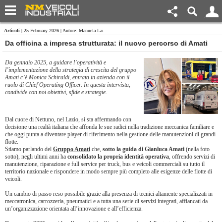
Articoli
| 25 February 2026 | Autore: Manuela Lai
Da officina a impresa strutturata: il nuovo percorso di Amati
Da gennaio 2025, a guidare l’operatività e
l’implementazione della strategia di crescita del gruppo
Amati c’è Monica Schiraldi, entrata in azienda con il
ruolo di Chief Operating Officer. In questa intervista,
condivide con noi obiettivi, sfide e strategie.
Dal cuore di Nettuno, nel Lazio, si sta affermando con
decisione una realtà italiana che affonda le sue radici nella tradizione meccanica familiare e
che oggi punta a diventare player di riferimento nella gestione delle manutenzioni di grandi
flotte.
Stiamo parlando del
Gruppo Amati
che,
sotto la guida di Gianluca Amati
(nella foto
sotto), negli ultimi anni ha
consolidato la propria identità operativa
, offrendo servizi di
manutenzione, riparazione e full service per truck, bus e veicoli commerciali su tutto il
territorio nazionale e rispondere in modo sempre più completo alle esigenze delle flotte di
veicoli.
Un cambio di passo reso possibile grazie alla presenza di tecnici altamente specializzati in
meccatronica, carrozzeria, pneumatici e a tutta una serie di servizi integrati, affiancati da
un’organizzazione orientata all’innovazione e all’efficienza.