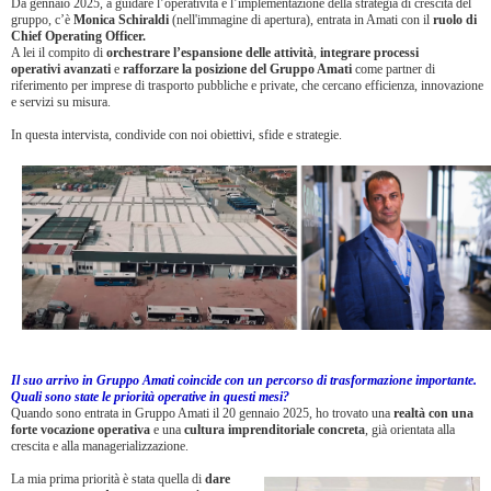
Da gennaio 2025, a guidare l’operatività e l’implementazione della strategia di crescita del
gruppo, c’è
Monica Schiraldi
(nell'immagine di apertura), entrata in Amati con il
ruolo di
Chief Operating Officer.
A lei il compito di
orchestrare l’espansione delle attività
,
integrare processi
operativi
avanzati
e
rafforzare la posizione del Gruppo Amati
come partner di
riferimento per imprese di trasporto pubbliche e private, che cercano efficienza, innovazione
e servizi su misura.
In questa intervista, condivide con noi obiettivi, sfide e strategie.
Il suo arrivo in Gruppo Amati coincide con un percorso di trasformazione importante.
Quali sono state le priorità operative in questi mesi?
Quando sono entrata in Gruppo Amati il 20 gennaio 2025, ho trovato una
realtà con una
forte vocazione operativa
e una
cultura imprenditoriale concreta
, già orientata alla
crescita e alla managerializzazione.
La mia prima priorità è stata quella di
dare