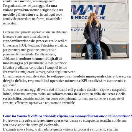
struttura e metodo
, accompagnando
l’organizzazione nel passaggio
da una
visione prevalentemente artigianale
a un
modello più strutturato
, in cui ogni sede
condivide procedure uniformi, misurabili e
replicabili.
Le principali priorità operative sui cui abbiamo
lavorato sono state innanzitutto la
standardizzazione dei processi tra le sedi
di
Orbassano (TO), Nettuno, Palestrina e Latina,
per garantire una gestione omogenea e
pienamente tracciabile. Parallelamente,
abbiamo
introdotto strumenti digitali di
monitoraggio
per pianificare la manutenzione
in ottica predittiva, controllare i tempi di fermo
dei veicoli e migliorare la marginalità degli interventi.
Un altro aspetto centrale è stato
lo sviluppo di un modello manageriale chiaro
,
basato su
deleghe definite, responsabilità operative misurate e KPI
condivisi
tra team tecnici e
gestionali.
Questo ci consente oggi di avere dati affidabili e di prendere decisioni rapide e trasparenti.
Infine, abbiamo lavorato molto sul
rafforzamento della cultura della sicurezza e della
sostenibilità
, considerandole non come adempimenti formali, ma come leve concrete di
crescita, efficienza operativa e reputazione aziendale.
Come ha trovato la cultura aziendale rispetto alla managerializzazione e all’innovazione?
Ho trovato una
cultura fortemente operativa
, basata su competenze tecniche solide, ma
con una visione che stava già evolvendo.
L’azienda aveva bisogno di tradurre questa visione in processi e strumenti, e la mia