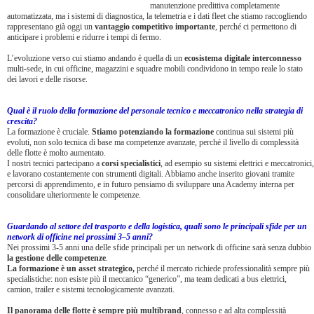
manutenzione predittiva completamente
automatizzata, ma i sistemi di diagnostica, la telemetria e i dati fleet che stiamo raccogliendo
rappresentano già oggi un
vantaggio competitivo importante
, perché ci permettono di
anticipare i problemi e ridurre i tempi di fermo.
L’evoluzione verso cui stiamo andando è quella di un
ecosistema digitale interconnesso
multi-sede, in cui officine, magazzini e squadre mobili condividono in tempo reale lo stato
dei lavori e delle risorse.
Qual è il ruolo della formazione del personale tecnico e meccatronico nella strategia di
crescita?
La formazione è cruciale.
Stiamo potenziando la formazione
continua sui sistemi più
evoluti, non solo tecnica di base ma competenze avanzate, perché il livello di complessità
delle flotte è molto aumentato.
I nostri tecnici partecipano a
corsi specialistici
, ad esempio su sistemi elettrici e meccatronici,
e lavorano costantemente con strumenti digitali. Abbiamo anche inserito giovani tramite
percorsi di apprendimento, e in futuro pensiamo di sviluppare una Academy interna per
consolidare ulteriormente le competenze.
Guardando al settore del trasporto e della logistica, quali sono le principali sfide per un
network di officine nei prossimi 3–5 anni?
Nei prossimi 3-5 anni una delle sfide principali per un network di officine sarà senza dubbio
la gestione delle competenze
.
La formazione è un asset strategico,
perché il mercato richiede professionalità sempre più
specialistiche: non esiste più il meccanico “generico”, ma team dedicati a bus elettrici,
camion, trailer e sistemi tecnologicamente avanzati.
Il panorama delle flotte è sempre più multibrand
, connesso e ad alta complessità