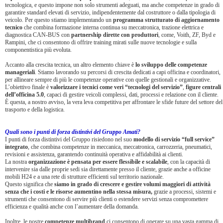
tecnologica, e questo impone non solo strumenti adeguati, ma anche competenze in grado di
garantire standard elevati di servizio, indipendentemente dal costruttore o dalla tipologia di
veicolo. Per questo stiamo implementando un
programma strutturato di aggiornamento
tecnico
che combina formazione interna continua su meccatronica, trazione elettrica e
diagnostica CAN-BUS con
partnership dirette con produttori
, come, Voith, ZF, Byd e
Rampini, che ci consentono di offrire training mirati sulle nuove tecnologie e sulla
componentistica più evoluta.
Accanto alla crescita tecnica, un altro elemento chiave è
lo sviluppo delle competenze
manageriali
. Stiamo lavorando su percorsi di crescita dedicati a capi officina e coordinatori,
per allineare sempre di più le competenze operative con quelle gestionali e organizzative.
L’obiettivo finale è
valorizzare i tecnici come veri “tecnologi del servizio”
,
figure centrali
dell’officina 5.0
, capaci di gestire veicoli complessi, dati, processi e relazione con il cliente.
È questa, a nostro avviso, la vera leva competitiva per affrontare le sfide future del settore del
trasporto e della logistica.
Quali sono i punti di forza distintivi del Gruppo Amati?
I punti di forza distintivi del Gruppo risiedono nel suo
modello di servizio “full service”
integrato
, che combina competenze in meccanica, meccatronica, carrozzeria, pneumatici,
revisioni e assistenza, garantendo continuità operativa e affidabilità ai clienti.
La nostra
organizzazione è pensata per essere flessibile e scalabile
, con la capacità di
intervenire sia dalle proprie sedi sia direttamente presso il cliente, grazie anche a officine
mobili H24 e a una rete di strutture efficienti sul territorio nazionale.
Questo significa che
siamo in grado di crescere e gestire volumi maggiori di attività
senza che i costi e le risorse aumentino nella stessa misura,
grazie a processi, sistemi e
strumenti che consentono di servire più clienti o estendere servizi senza compromettere
efficienza e qualità anche con l’aumentare della domanda.
Inoltre, le nostre
competenze multibrand
ci consentono di operare su una vasta gamma di