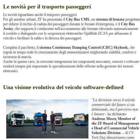
Le novità per il trasporto passeggeri
Le novità riguardano anche il trasporto passeggeri.
Per gli autobus urbani, ZF ha presentato il
City Bus CMS
, un
sistema di frenata
progettato
per ridurre il rischio di caduta dei passeggeri durante le frenate d'emergenza, e il
City Bus
Assist
, che supporta il conducente nell'accostamento alle fermate rilevando automaticamente
il cordolo e dialogando con le sospensioni elettroniche OptiRide ECAS per abbassare il
veicolo e facilitare la salita e la discesa dei passeggeri.
Completa il pacchetto, il
sistema Continuous Damping Control (CDC) Skyhook
, che
regola in tempo reale lo smorzamento degli ammortizzatori migliorando stabilità, comfort e
sicurezza di marcia.
Anche in questo caso, la crescente integrazione tra componenti meccanici, sensori e software
renderà sempre più importante la specializzazione delle officine nella gestione dei sistemi
elettronici.
Una visione evolutiva del veicolo software-defined
"La direzione verso il veicolo
commerciale del futuro si sta
delineando, ma il percorso non
è lineare -
ha dichiarato
Andreas Moser, Member of
the ZF Board of Management
e Head of Commercial Vehicle
Solutions Division
. -
Al CV
Tech Day dimostriamo come