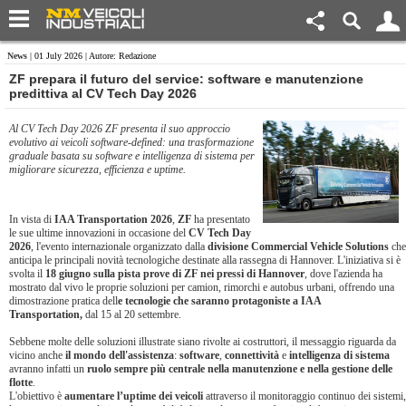
News
| 01 July 2026 | Autore: Redazione
ZF prepara il futuro del service: software e manutenzione
predittiva al CV Tech Day 2026
Al CV Tech Day 2026 ZF presenta il suo approccio
evolutivo ai veicoli software-defined: una trasformazione
graduale basata su software e intelligenza di sistema per
migliorare sicurezza, efficienza e uptime.
In vista di
IAA Transportation 2026
,
ZF
ha presentato
le sue ultime innovazioni in occasione del
CV Tech Day
2026
, l'evento internazionale organizzato dalla
divisione Commercial Vehicle Solutions
che
anticipa le principali novità tecnologiche destinate alla rassegna di Hannover. L'iniziativa si è
svolta il
18 giugno sulla pista prove di ZF nei pressi di Hannover
, dove l'azienda ha
mostrato dal vivo le proprie soluzioni per camion, rimorchi e autobus urbani, offrendo una
dimostrazione pratica dell
e tecnologie che saranno protagoniste a IAA
Transportation,
dal 15 al 20 settembre.
Sebbene molte delle soluzioni illustrate siano rivolte ai costruttori, il messaggio riguarda da
vicino anche
il mondo dell'assistenza
:
software
,
connettività
e
intelligenza di sistema
avranno infatti un
ruolo sempre più centrale nella manutenzione e nella gestione delle
flotte
.
L'obiettivo è
aumentare l’uptime dei veicoli
attraverso il monitoraggio continuo dei sistemi,