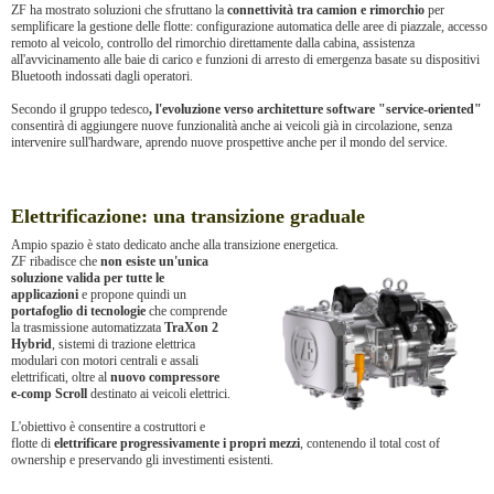
ZF ha mostrato soluzioni che sfruttano la
connettività tra camion e rimorchio
per
semplificare la gestione delle flotte: configurazione automatica delle aree di piazzale, accesso
remoto al veicolo, controllo del rimorchio direttamente dalla cabina, assistenza
all'avvicinamento alle baie di carico e funzioni di arresto di emergenza basate su dispositivi
Bluetooth indossati dagli operatori.
Secondo il gruppo tedesco
, l'evoluzione verso architetture software "service-oriented"
consentirà di aggiungere nuove funzionalità anche ai veicoli già in circolazione, senza
intervenire sull'hardware, aprendo nuove prospettive anche per il mondo del service.
Elettrificazione: una transizione graduale
Ampio spazio è stato dedicato anche alla transizione energetica.
ZF ribadisce che
non esiste un'unica
soluzione valida per tutte le
applicazioni
e propone quindi un
portafoglio di tecnologie
che comprende
la trasmissione automatizzata
TraXon 2
Hybrid
, sistemi di trazione elettrica
modulari con motori centrali e assali
elettrificati, oltre al
nuovo compressore
e-comp Scroll
destinato ai veicoli elettrici.
L'obiettivo è consentire a costruttori e
flotte di
elettrificare progressivamente i propri mezzi
, contenendo il total cost of
ownership e preservando gli investimenti esistenti.