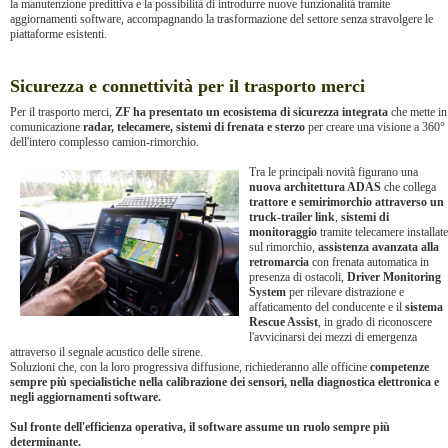
la manutenzione predittiva e la possibilità di introdurre nuove funzionalità tramite
aggiornamenti software, accompagnando la trasformazione del settore senza stravolgere le
piattaforme esistenti.
Sicurezza e connettività per il trasporto merci
Per il trasporto merci,
ZF ha presentato un ecosistema di sicurezza integrata
che mette in
comunicazione
radar, telecamere, sistemi di frenata e sterzo
per creare una visione a 360°
dell'intero complesso camion-rimorchio.
Tra le principali novità figurano una
nuova architettura ADAS
che collega
trattore e semirimorchio attraverso un
truck-trailer link
,
sistemi di
monitoraggio
tramite telecamere installate
sul rimorchio,
assistenza avanzata alla
retromarcia
con frenata automatica in
presenza di ostacoli,
Driver Monitoring
System
per rilevare distrazione e
affaticamento del conducente e il
sistema
Rescue Assist
, in grado di riconoscere
l'avvicinarsi dei mezzi di emergenza
attraverso il segnale acustico delle sirene.
Soluzioni che, con la loro progressiva diffusione, richiederanno alle officine
competenze
sempre più specialistiche nella calibrazione dei sensori, nella diagnostica elettronica e
negli aggiornamenti software.
Sul fronte dell'efficienza operativa, il software assume un ruolo sempre più
determinante.