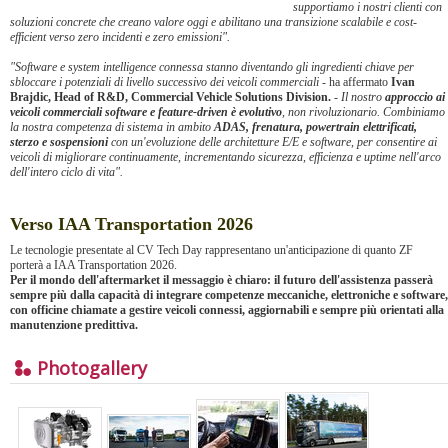
supportiamo i nostri clienti con
soluzioni concrete che creano valore oggi e abilitano una transizione scalabile e cost-
efficient verso zero incidenti e zero emissioni".
"Software e system intelligence connessa stanno diventando gli ingredienti chiave per
sbloccare i potenziali di livello successivo dei veicoli commerciali -
ha affermato
Ivan
Brajdic, Head of R&D, Commercial Vehicle Solutions Division.
-
Il nostro
approccio ai
veicoli commerciali software e feature-driven è evolutivo
, non rivoluzionario. Combiniamo
la nostra competenza di sistema in ambito
ADAS, frenatura, powertrain elettrificati,
sterzo e sospensioni
con un'evoluzione delle architetture E/E e software, per consentire ai
veicoli di migliorare continuamente, incrementando sicurezza, efficienza e uptime nell'arco
dell'intero ciclo di vita".
Verso IAA Transportation 2026
Le tecnologie presentate al CV Tech Day rappresentano un'anticipazione di quanto ZF
porterà a IAA Transportation 2026.
Per il mondo dell'aftermarket il messaggio è chiaro: il futuro dell'assistenza passerà
sempre più dalla capacità di integrare competenze meccaniche, elettroniche e software,
con officine chiamate a gestire veicoli connessi, aggiornabili e sempre più orientati alla
manutenzione predittiva.
Photogallery