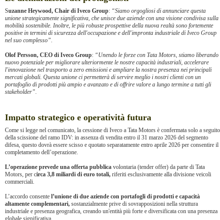
S
uzanne Heywood, Chair di Iveco Group
:
“Siamo orgogliosi di annunciare questa
unione strategicamente significativa, che unisce due aziende con una visione condivisa sulla
mobilità sostenibile. Inoltre, le più robuste prospettive della nuova realtà sono fortemente
positive in termini di sicurezza dell'occupazione e dell'impronta industriale di Iveco Group
nel suo complesso”.
Olof Persson, CEO di Iveco Group
:
“Unendo le forze con Tata Motors, stiamo liberando
nuovo potenziale per migliorare ulteriormente le nostre capacità industriali, accelerare
l'innovazione nel trasporto a zero emissioni e ampliare la nostra presenza nei principali
mercati globali. Questa unione ci permetterà di servire meglio i nostri clienti con un
portafoglio di prodotti più ampio e avanzato e di offrire valore a lungo termine a tutti gli
stakeholder”.
Impatto strategico e operatività futura
Come si legge nel comunicato, la cessione di Iveco a Tata Motors è confermata solo a seguito
della scissione del ramo IDV: in assenza di vendita entro il 31 marzo 2026 del segmento
difesa, questo dovrà essere scisso e quotato separatamente entro aprile 2026 per consentire il
completamento dell’operazione.
L’operazione prevede una offerta pubblica
volontaria (tender offer) da parte di Tata
Motors, per c
irca 3,8 miliardi di euro totali,
riferiti esclusivamente alla divisione veicoli
commerciali.
L’accordo consente
l’unione di due aziende con portafogli di prodotti e capacità
altamente complementari,
sostanzialmente prive di sovrapposizioni nella struttura
industriale e presenza geografica, creando un'entità più forte e diversificata con una presenza
globale significativa.