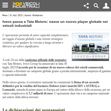
News
| 31 July 2025 | Autore: Redazione
Iveco passa a Tata Motors: nasce un nuovo player globale nei
veicoli industriali
L’operazione permette di unire capacità complementari,
un raggio d'azione globale e una visione strategica
condivisa, per guidare la crescita a lungo termine e
liberare un valore significativo.
A sole 24 ore dalla
conferma ufficiale delle trattative
con Tata Motors, Iveco Group ha annunciato in data 30
luglio 2025
l’accordo per la creazione di un nuovo colosso dei veicoli commerciali
,
destinato a diventare un campione globale grazie a portata internazionale, ampiezza di gamma
e capacità industriale.
Nello stesso giorno, il costruttore nazionale ha comunicato la
firma di un accordo
definitivo per la vendita del business Defence (cioè i marchi IDV e ASTRA) a
Leonardo
, azienda di primo piano in Europa nel settore della difesa e della sicurezza, per un
valore complessivo di
1,7 miliardi di euro
. L’operazione darà vita a un campione nazionale
nel settore della difesa terrestre.
Le dichiarazioni dei protagonisti