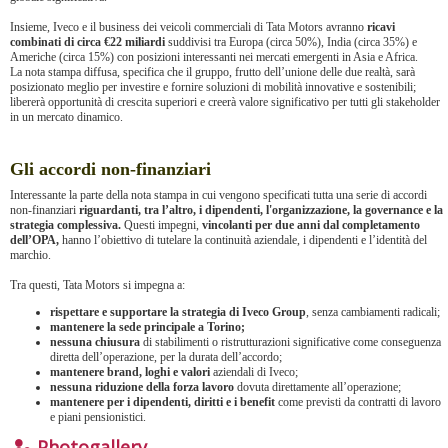
Insieme, Iveco e il business dei veicoli commerciali di Tata Motors avranno
ricavi
combinati di circa €22 miliardi
suddivisi tra Europa (circa 50%), India (circa 35%) e
Americhe (circa 15%) con posizioni interessanti nei mercati emergenti in Asia e Africa.
La nota stampa diffusa, specifica che il gruppo, frutto dell’unione delle due realtà, sarà
posizionato meglio per investire e fornire soluzioni di mobilità innovative e sostenibili;
libererà opportunità di crescita superiori e creerà valore significativo per tutti gli stakeholder
in un mercato dinamico.
Gli accordi non-finanziari
Interessante la parte della nota stampa in cui vengono specificati tutta una serie di accordi
non-finanziari
riguardanti, tra l’altro, i dipendenti, l'organizzazione, la governance e la
strategia complessiva.
Questi impegni,
vincolanti per due anni dal completamento
dell’OPA,
hanno l’obiettivo di tutelare la continuità aziendale, i dipendenti e l’identità del
marchio.
Tra questi, Tata Motors si impegna a:
rispettare e supportare la strategia di Iveco Group
, senza cambiamenti radicali;
mantenere la sede principale a Torino;
nessuna chiusura
di stabilimenti o ristrutturazioni significative come conseguenza
diretta dell’operazione, per la durata dell’accordo;
mantenere brand, loghi e valori
aziendali di Iveco;
nessuna riduzione della forza lavoro
dovuta direttamente all’operazione;
mantenere per i dipendenti, diritti e i benefit
come previsti da contratti di lavoro
e piani pensionistici.
Photogallery