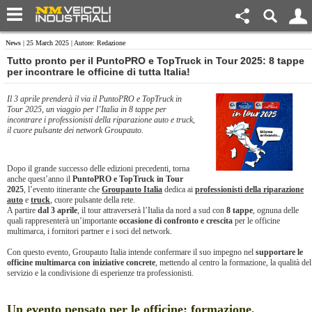
News
| 25 March 2025 | Autore: Redazione
Tutto pronto per il PuntoPRO e TopTruck in Tour 2025: 8 tappe
per incontrare le officine di tutta Italia!
Il 3 aprile prenderà il via il PuntoPRO e TopTruck in
Tour 2025, un viaggio per l’Italia in 8 tappe per
incontrare i professionisti della riparazione auto e truck,
il cuore pulsante dei network Groupauto.
Dopo il grande successo delle edizioni precedenti, torna
anche quest’anno il
PuntoPRO e TopTruck in Tour
2025
, l’evento itinerante che
Groupauto Italia
dedica ai
professionisti della riparazione
auto
e
truck
, cuore pulsante della rete.
A partire
dal 3 aprile
, il tour attraverserà l’Italia da nord a sud con
8 tappe
, ognuna delle
quali rappresenterà un’importante
occasione di confronto e crescita
per le officine
multimarca, i fornitori partner e i soci del network.
Con questo evento, Groupauto Italia intende confermare il suo impegno nel
supportare le
officine multimarca con iniziative concrete
, mettendo al centro la formazione, la qualità del
servizio e la condivisione di esperienze tra professionisti.
Un evento pensato per le officine: formazione,