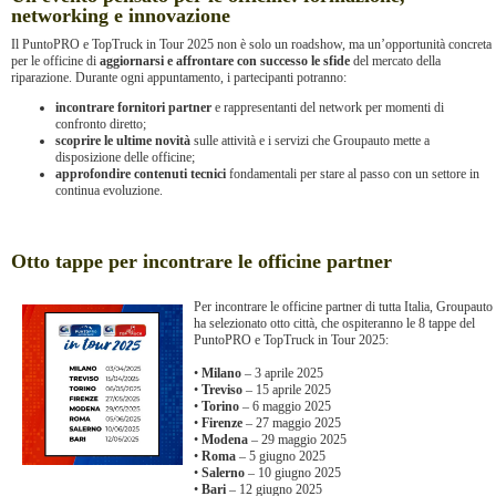
networking e innovazione
Il PuntoPRO e TopTruck in Tour 2025 non è solo un roadshow, ma un’opportunità concreta
per le officine di
aggiornarsi e affrontare con successo le sfide
del mercato della
riparazione. Durante ogni appuntamento, i partecipanti potranno:
incontrare fornitori partner
e rappresentanti del network per momenti di
confronto diretto;
scoprire le ultime novità
sulle attività e i servizi che Groupauto mette a
disposizione delle officine;
approfondire contenuti tecnici
fondamentali per stare al passo con un settore in
continua evoluzione.
Otto tappe per incontrare le officine partner
Per incontrare le officine partner di tutta Italia, Groupauto
ha selezionato otto città, che ospiteranno le 8 tappe del
PuntoPRO e TopTruck in Tour 2025:
•
Milano
– 3 aprile 2025
•
Treviso
– 15 aprile 2025
•
Torino
– 6 maggio 2025
•
Firenze
– 27 maggio 2025
•
Modena
– 29 maggio 2025
•
Roma
– 5 giugno 2025
•
Salerno
– 10 giugno 2025
•
Bari
– 12 giugno 2025