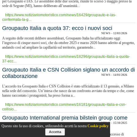
per Groupauto e IAS. Le assemblee delle due società, riunite lo scorso 5 maggio presso la
sede di Segrate (MI), hanno deliberato all’unanimità...
https://www.notiziariomotoristico.com/news/16429/groupauto-e-ias-
confermata-la-g...
Groupauto Italia a quota 37: ecco i nuovi soci
NEWS - 12/03/2026
A seguito delle recenti delibere assembleari, Groupauto Italia ha ufficializzato oggi
l’ingresso di cinque nuovi soci, che da ottobre 2025 e marzo 2026 hanno aderito al progetto,
andando così ad ampliare la capillarità sul territorio, garantendo...
https://www.notiziariomotoristico.com/news/16296/groupauto-italia-a-quota-
37-ecc...
​Groupauto Italia e CSN Collision siglano un accordo di
collaborazione
NEWS - 14/01/2026
L’accordo tra Groupauto Italia e CSN Collision è stato ufficializzato il 13 gennaio, a Milano
nella sede del consorzio. Un’intesa che nasce da un confronto avviato da tempo e che, come
hanno raccontato i protagonisti, ha preso forma a...
https://www.notiziariomotoristico.com/news/16181/groupauto-italia-e-csn-
collisio...
Groupauto International premia bilstein group come
“Fornitore dell'anno”
NEWS - 15/10/2025
Questo sito fa uso di cookies, utilizzandolo accetti la nostra
Cookie policy
Accetta
Fiducia e solide relazioni con il cliente sono da sempre il fondamento del successo di