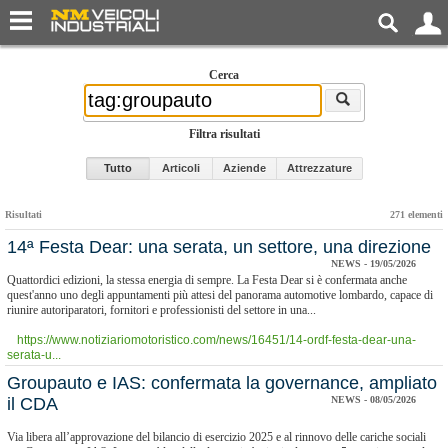
Cerca
Filtra risultati
Tutto
Articoli
Aziende
Attrezzature
Risultati
271 elementi
​14ª Festa Dear: una serata, un settore, una direzione
NEWS - 19/05/2026
Quattordici edizioni, la stessa energia di sempre. La Festa Dear si è confermata anche
quest'anno uno degli appuntamenti più attesi del panorama automotive lombardo, capace di
riunire autoriparatori, fornitori e professionisti del settore in una...
https://www.notiziariomotoristico.com/news/16451/14-ordf-festa-dear-una-
serata-u...
Groupauto e IAS: confermata la governance, ampliato
il CDA
NEWS - 08/05/2026
Via libera all’approvazione del bilancio di esercizio 2025 e al rinnovo delle cariche sociali