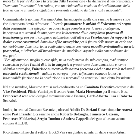
importante per il rilancio e la crescita della Federazione
- ha dichiarato il neo presidente.
-
Trovo una “macchina” ben rodata, con un telaio solido costituito dai collaboratori della
federazione, e un motore affidabile e prestante costituito da tutti i nostri associati”.
Commentando la nomina, Massimo Artusi ha anticipato quelle che saranno le nuove sfide
che il comparto dovrà affrontare.
“Intendo
promuovere le attività di Federauto nel segno
della continuità
– ha spiegato –
in questi tempi complessi per la nostra categoria,
impegnata a misurarsi da una parte con le
incertezze di un complicato processo di
transizione green
per il comparto automotive, dall’altra con
l’evoluzione dei rapporti tra
dealer e case costruttrici.
Sono
due sfide strategiche
per il futuro delle nostre aziende che,
non dobbiamo dimenticarlo, si confrontano anche con
nuovi modelli contrattuali di incerta
prospettiva
, mi riferisco all’introduzione del modello di agenzie e alla composizione dei
margini”.
“Per affrontare al meglio queste sfide, nello svolgimento del mio compito, avrò sempre
come stella polare
l’unità di tutta la categoria
a prescindere dalle dimensioni e, come
obiettivo strategico,
l’ulteriore aumento della nostra presenza e del nostro ruolo nei tavoli
associativi e istituzionali
– italiani ed europei – per riaffermare ovunque la nostra
insostituibile funzione tra la produzione e il mercato”
ha concluso il neo eletto Presidente.
Nel suo mandato, Massimo Artusi sarà coadiuvato da un
Comitato Esecutivo
composto dai
Vice Presidenti
,
Plinio Vanini
per il settore Auto,
Maria Fiorentino
per il settore Bus,
Francesco Ascani
con delega Amministrazione e Finanza,
Carlo Alberto Jura
e
Roberto
Scarabel.
Inoltre, in seno al Comitato Esecutivo, oltre ad
Adolfo De Stefani Cosentino, che resterà
come Past President
, ci saranno anche
Roberto Bolciaghi, Francesco Cazzani,
Francesco Maldarizzi, Sergio Tumino e Andrea Cappella
delegato all’associazione
europea AECDR.
Ricordiamo infine che il settore Truck&Van sarà guidato ad interim dallo stesso Artusi.