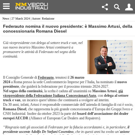
News
| 27 March 2024 | Autore: Redazione
Federauto nomina il nuovo presidente: è Massimo Artusi, della
concessionaria Romana Diesel
Già vicepresidente con delega al settore truck e van, nel
suo nuovo incarico Massimo Artusi continuerà a
promuovere le attività di Federauto nel segno della
continuità.
Il Consiglio Generale di
Federauto
, tenutosi il
26 marzo
2024
a Roma presso la sede Confcommercio Imprese per l’Italia, ha nominato il
nuovo
presidente
, che guiderà la federazione per il prossimo triennio 2024-2027.
Nel segno della continuità
, la scelta è caduta all’unanimità su
Massimo Artusi
,
già
vicepresidente della Federazione Italiana Concessionari Auto
, con
delega al settore
truck e van
, un incarico quest’ultimo che continuerà a svolgere ad interim.
Da 30 anni, infatti, Artusi è responsabile commerciale dell’azienda di famiglia di cui è socio,
Romana Diesel
, che rappresenta la più grande concessionaria d’Europa dei Gruppi Iveco e
CNH Industrial. Inoltre da ottobre 2023 fa parte del
board dell’associazione dei dealer
europei AECDR
(Alliance of European Car Dealers and Repairers).
“Ringrazio tutti gli associati di Federauto per la fiducia accordatami e, in particolare,
il
presidente uscente Adolfo De Stefani Cosentino
, che in questi anni ha svolto un’
azione