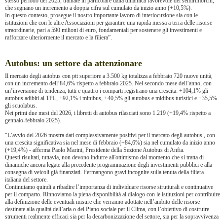
stesso periodo del 2025, trainate in particolare dalla dinamica favorevole dei semirimorchi,
che segnano un incremento a doppia cifra sul cumulato da inizio anno (+10,5%).
In questo contesto, prosegue il nostro importante lavoro di interlocuzione sia con le
istituzioni che con le altre Associazioni per garantire una rapida messa a terra delle risorse
straordinarie, pari a 590 milioni di euro, fondamentali per sostenere gli investimenti e
rafforzare ulteriormente il mercato e la filiera”.
Autobus: un settore da attenzionare
Il mercato degli autobus con ptt superiore a 3.500 kg totalizza a febbraio 720 nuove unità,
con un incremento dell’84,6% rispetto a febbraio 2025. Nel secondo mese dell’anno, con
un’inversione di tendenza, tutti e quattro i comparti registrano una crescita: +104,1% gli
autobus adibiti al TPL, +92,1% i minibus, +40,5% gli autobus e midibus turistici e +35,5%
gli scuolabus.
Nei primi due mesi del 2026, i libretti di autobus rilasciati sono 1.219 (+19,4% rispetto a
gennaio-febbraio 2025).
“L’avvio del 2026 mostra dati complessivamente positivi per il mercato degli autobus , con
una crescita significativa sia nel mese di febbraio (+84,6%) sia nel cumulato da inizio anno
(+19,4%) - afferma Paolo Marini, Presidente della Sezione Autobus di Anfia.
Questi risultati, tuttavia, non devono indurre all'ottimismo dal momento che si tratta di
dinamiche ancora legate alla precedente programmazione degli investimenti pubblici e alla
consegna di veicoli già finanziati. Permangono gravi incognite sulla tenuta della filiera
italiana del settore.
Continuiamo quindi a ribadire l’importanza di individuare risorse strutturali e continuative
per il comparto. Rinnoviamo la piena disponibilità al dialogo con le istituzioni per contribuire
alla definizione delle eventuali misure che verranno adottate nell’ambito delle risorse
destinate alla qualità dell’aria o del Piano sociale per il Clima, con l’obiettivo di costruire
strumenti realmente efficaci sia per la decarbonizzazione del settore, sia per la sopravvivenza