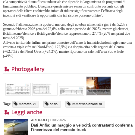
e la competitività di una filiera industriale che dipende in larga misura da programmi di
finanziamento pubblico. Disegnare queste misure senza un confronto costante con gli
operatori della filiera rischierebbe infatti di ridurre significativamente l’efficacia degli
incentivi e di vanificare le opportunità che tali risorse possono offrire”.
Secondo l’alimentazione, la quota di mercato degli autobus alimentati a gas è del 5,2% a
gennaio-febbraio 2026 (era del 22,6% nello stesso periodo del 2025), mentre gli elettrici,
ibridi metano/elettrico e ibridi gasolio/elettrico rappresentano il 27,4% (26% nei primi due
mesi del 2025).
A livello territoriale, infine, nel primo bimestre dell’anno le immatricolazioni registrano una
crescita a tripla cifra nel Nord-Est (+122,5%) e a doppia cifra nelle regioni del Centro
(+62,7%) e del Nord-Ovest (+24,2%), mentre riportano un calo nell’area Sud e Isole
(-49%).
Photogallery
Tags:
mercato VI
anfia
immatricolazioni vi
Leggi anche
ARTICOLI
| 11/06/2026
Dati Anfia: un maggio a velocità contrastanti conferma
l'incertezza del mercato truck