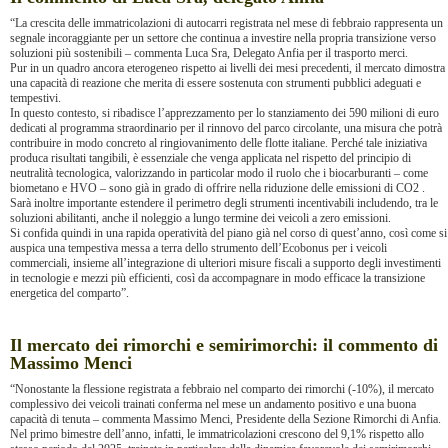
“La crescita delle immatricolazioni di autocarri registrata nel mese di febbraio rappresenta un
segnale incoraggiante per un settore che continua a investire nella propria transizione verso
soluzioni più sostenibili – commenta Luca Sra, Delegato Anfia per il trasporto merci.
Pur in un quadro ancora eterogeneo rispetto ai livelli dei mesi precedenti, il mercato dimostra
una capacità di reazione che merita di essere sostenuta con strumenti pubblici adeguati e
tempestivi.
In questo contesto, si ribadisce l’apprezzamento per lo stanziamento dei 590 milioni di euro
dedicati al programma straordinario per il rinnovo del parco circolante, una misura che potrà
contribuire in modo concreto al ringiovanimento delle flotte italiane. Perché tale iniziativa
produca risultati tangibili, è essenziale che venga applicata nel rispetto del principio di
neutralità tecnologica, valorizzando in particolar modo il ruolo che i biocarburanti – come
biometano e HVO – sono già in grado di offrire nella riduzione delle emissioni di CO2 .
Sarà inoltre importante estendere il perimetro degli strumenti incentivabili includendo, tra le
soluzioni abilitanti, anche il noleggio a lungo termine dei veicoli a zero emissioni.
Si confida quindi in una rapida operatività del piano già nel corso di quest’anno, così come si
auspica una tempestiva messa a terra dello strumento dell’Ecobonus per i veicoli
commerciali, insieme all’integrazione di ulteriori misure fiscali a supporto degli investimenti
in tecnologie e mezzi più efficienti, così da accompagnare in modo efficace la transizione
energetica del comparto”.
Il mercato dei rimorchi e semirimorchi: il commento di
Massimo Menci
“Nonostante la flessione registrata a febbraio nel comparto dei rimorchi (-10%), il mercato
complessivo dei veicoli trainati conferma nel mese un andamento positivo e una buona
capacità di tenuta – commenta Massimo Menci, Presidente della Sezione Rimorchi di Anfia.
Nel primo bimestre dell’anno, infatti, le immatricolazioni crescono del 9,1% rispetto allo