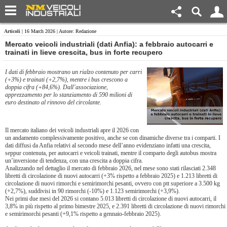
Articoli
| 16 March 2026 | Autore: Redazione
Mercato veicoli industriali (dati Anfia): a febbraio autocarri e
trainati in lieve crescita, bus in forte recupero
I dati di febbraio mostrano un rialzo contenuto per carri
(+3%) e trainati (+2,7%), mentre i bus crescono a
doppia cifra (+84,6%). Dall’associazione,
apprezzamento per lo stanziamento di 590 milioni di
euro destinato al rinnovo del circolante.
Il mercato italiano dei veicoli industriali apre il 2026 con
un andamento complessivamente positivo, anche se con dinamiche diverse tra i comparti. I
dati diffusi da Anfia relativi al secondo mese dell’anno evidenziano infatti una crescita,
seppur contenuta, per autocarri e veicoli trainati, mentre il comparto degli autobus mostra
un’inversione di tendenza, con una crescita a doppia cifra.
Analizzando nel dettaglio il mercato di febbraio 2026, nel mese sono stati rilasciati 2.348
libretti di circolazione di nuovi autocarri (+3% rispetto a febbraio 2025) e 1.213 libretti di
circolazione di nuovi rimorchi e semirimorchi pesanti, ovvero con ptt superiore a 3.500 kg
(+2,7%), suddivisi in 90 rimorchi (-10%) e 1.123 semirimorchi (+3,9%).
Nei primi due mesi del 2026 si contano 5.013 libretti di circolazione di nuovi autocarri, il
3,8% in più rispetto al primo bimestre 2025, e 2.391 libretti di circolazione di nuovi rimorchi
e semirimorchi pesanti (+9,1% rispetto a gennaio-febbraio 2025).