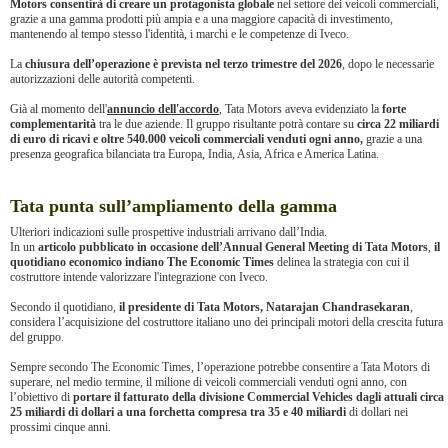
Motors consentirà di creare un protagonista globale
nel settore dei veicoli commerciali,
grazie a una gamma prodotti più ampia e a una maggiore capacità di investimento,
mantenendo al tempo stesso l'identità, i marchi e le competenze di Iveco.
La
chiusura dell’operazione è prevista nel terzo trimestre del 2026
, dopo le necessarie
autorizzazioni delle autorità competenti.
Già al momento dell'
annuncio dell'accordo
, Tata Motors aveva evidenziato la
forte
complementarità
tra le due aziende. Il gruppo risultante potrà contare su
circa 22 miliardi
di euro di ricavi e oltre 540.000 veicoli commerciali venduti ogni anno,
grazie a una
presenza geografica bilanciata tra Europa, India, Asia, Africa e America Latina.
Tata punta sull’ampliamento della gamma
Ulteriori indicazioni sulle prospettive industriali arrivano dall’India.
In un
articolo pubblicato in occasione dell’Annual General Meeting di Tata Motors
,
il
quotidiano economico indiano The Economic Times
delinea la strategia con cui il
costruttore intende valorizzare l'integrazione con Iveco.
Secondo il quotidiano,
il presidente di Tata Motors, Natarajan Chandrasekaran
,
considera l’acquisizione del costruttore italiano uno dei principali motori della crescita futura
del gruppo.
Sempre secondo The Economic Times, l’operazione potrebbe consentire a Tata Motors di
superare, nel medio termine, il milione di veicoli commerciali venduti ogni anno, con
l’obiettivo di
portare il fatturato della divisione Commercial Vehicles dagli attuali circa
25 miliardi di dollari a una forchetta compresa tra 35 e 40 miliardi
di dollari nei
prossimi cinque anni.