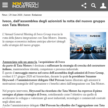
News
| 29 June 2026 | Autore: Redazione
Iveco, dall’assemblea degli azionisti la rotta del nuovo gruppo
con Tata Motors
L'Annual General Meeting di Iveco Group traccia la
rotta della futura integrazione con Tata Motors. Intanto,
la stampa economica indiana anticipa ulteriori dettagli
sulla strategia del nuovo gruppo.
Annunciata solo un anno fa
, l'
acquisizione di Iveco
da parte di Tata Motors
è destinata a
rafforzare la strategia di crescita del costruttore
italiano
, mantenendone identità, competenze e presenza industriale.
È questo il
messaggio emerso nel corso dell'assemblea degli azionisti di Iveco Group
,
svoltasi il 17 giugno 2026 ad Amsterdam, durante la quale
la presidente Suzanne
Heywood
e
l’amministratore delegato Olof Persson
hanno illustrato agli azionisti le
motivazioni strategiche dell’operazione e i benefici attesi dall'integrazione con Tata Motors.
Nel proprio intervento,
Heywood ha ricordato che Tata Motors ha espresso il pieno
sostegno al piano strategico di Iveco
, sottolineando come l’obiettivo sia quello di
accelerarne lo sviluppo e valorizzare gli asset industriali, tecnologici e commerciali costruiti
negli ultimi anni.
Anche l’amministratore delegato
Olof Persson ha ribadito che l’aggregazione con Tata