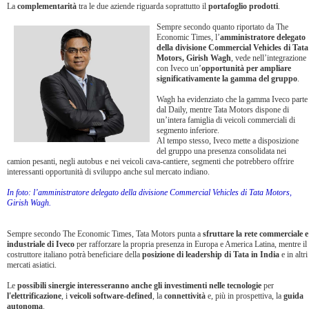
La
complementarità
tra le due aziende riguarda soprattutto il
portafoglio prodotti
.
Sempre secondo quanto riportato da The
Economic Times, l’
amministratore delegato
della divisione Commercial Vehicles di Tata
Motors, Girish Wagh
, vede nell’integrazione
con Iveco un’
opportunità per ampliare
significativamente la gamma del gruppo
.
Wagh ha evidenziato che la gamma Iveco parte
dal Daily, mentre Tata Motors dispone di
un’intera famiglia di veicoli commerciali di
segmento inferiore.
Al tempo stesso, Iveco mette a disposizione
del gruppo una presenza consolidata nei
camion pesanti, negli autobus e nei veicoli cava-cantiere, segmenti che potrebbero offrire
interessanti opportunità di sviluppo anche sul mercato indiano.
In foto: l’amministratore delegato della divisione Commercial Vehicles di Tata Motors,
Girish Wagh.
Sempre secondo The Economic Times, Tata Motors punta a
sfruttare la rete commerciale e
industriale di Iveco
per rafforzare la propria presenza in Europa e America Latina, mentre il
costruttore italiano potrà beneficiare della
posizione di leadership di Tata in India
e in altri
mercati asiatici.
Le
possibili sinergie interesseranno anche gli investimenti nelle tecnologie
per
l'elettrificazione
, i
veicoli software-defined
, la
connettività
e, più in prospettiva, la
guida
autonoma
.