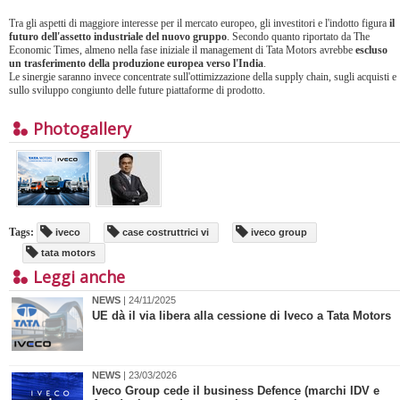
Tra gli aspetti di maggiore interesse per il mercato europeo, gli investitori e l'indotto figura
il
futuro dell'assetto industriale del nuovo gruppo
. Secondo quanto riportato da The
Economic Times, almeno nella fase iniziale il management di Tata Motors avrebbe
escluso
un trasferimento della produzione europea verso l'India
.
Le sinergie saranno invece concentrate sull'ottimizzazione della supply chain, sugli acquisti e
sullo sviluppo congiunto delle future piattaforme di prodotto.
Photogallery
Tags:
iveco
case costruttrici vi
iveco group
tata motors
Leggi anche
NEWS
| 24/11/2025
UE dà il via libera alla cessione di Iveco a Tata Motors
NEWS
| 23/03/2026
Iveco Group cede il business Defence (marchi IDV e