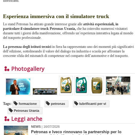
lubrificanti.
Esperienza immersiva con il simulatore truck
Lo stand Petronas ha attirato grande interesse grazie alle
attività esperienziali, in
particolare il simulatore truck Petronas Urania,
che ha coinvolto numerosi visitatori
durante tutti i giorni della manifestazione, offrendo un’esperienza interattiva legata al mondo
del trasporto professionale.
La presenza degli istituti tecnici
in fiera ha rappresentato uno dei momenti più significativi
dell’edizione, sottolineando il valore del dialogo tra industria e scuola per affrontare la
crescente sfida del mismatch di competenze nel comparto dell’automotive e del trasporto.
Photogallery
Tags:
formazione
petronas
lubrificanti per vi
Petronas Urania
Leggi anche
NEWS
| 16/07/2026
Petronas e Iveco rinnovano la partnership per lo