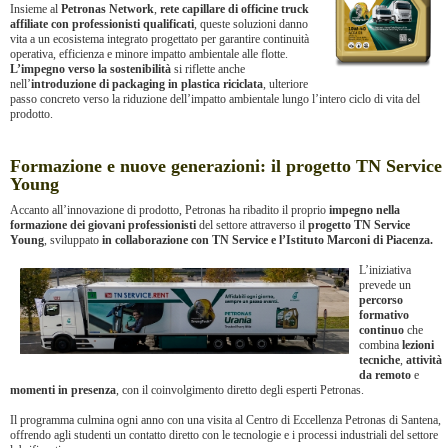
Insieme al
Petronas Network
,
rete capillare di officine truck
affiliate con professionisti qualificati
, queste soluzioni danno
vita a un ecosistema integrato progettato per garantire continuità
operativa, efficienza e minore impatto ambientale alle flotte.
L’impegno verso la sostenibilità
si riflette anche
nell’
introduzione di packaging in plastica riciclata
, ulteriore
passo concreto verso la riduzione dell’impatto ambientale lungo l’intero ciclo di vita del
prodotto.
Formazione e nuove generazioni: il progetto TN Service
Young
Accanto all’innovazione di prodotto, Petronas ha ribadito il proprio
impegno nella
formazione dei giovani professionisti
del settore attraverso il
progetto TN Service
Young
, sviluppato
in collaborazione con TN Service e l’Istituto Marconi di Piacenza.
L’iniziativa
prevede un
percorso
formativo
continuo
che
combina
lezioni
tecniche
,
attività
da remoto
e
momenti in presenza
, con il coinvolgimento diretto degli esperti Petronas.
Il programma culmina ogni anno con una visita al Centro di Eccellenza Petronas di Santena,
offrendo agli studenti un contatto diretto con le tecnologie e i processi industriali del settore