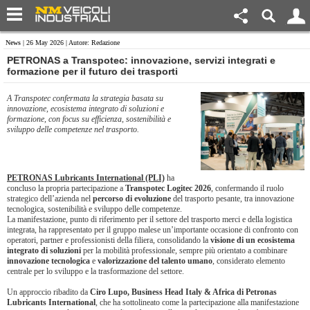
News
| 26 May 2026 | Autore: Redazione
PETRONAS a Transpotec: innovazione, servizi integrati e
formazione per il futuro dei trasporti
A Transpotec confermata la strategia basata su
innovazione, ecosistema integrato di soluzioni e
formazione, con focus su efficienza, sostenibilità e
sviluppo delle competenze nel trasporto.
PETRONAS Lubricants International (PLI)
ha
concluso la propria partecipazione a
Transpotec Logitec 2026
, confermando il ruolo
strategico dell’azienda nel
percorso di evoluzione
del trasporto pesante, tra innovazione
tecnologica, sostenibilità e sviluppo delle competenze.
La manifestazione, punto di riferimento per il settore del trasporto merci e della logistica
integrata, ha rappresentato per il gruppo malese un’importante occasione di confronto con
operatori, partner e professionisti della filiera, consolidando la
visione di un ecosistema
integrato di soluzioni
per la mobilità professionale, sempre più orientato a combinare
innovazione tecnologica
e
valorizzazione del talento umano
, considerato elemento
centrale per lo sviluppo e la trasformazione del settore.
Un approccio ribadito da
Ciro Lupo, Business Head Italy & Africa di Petronas
Lubricants International
, che ha sottolineato come la partecipazione alla manifestazione