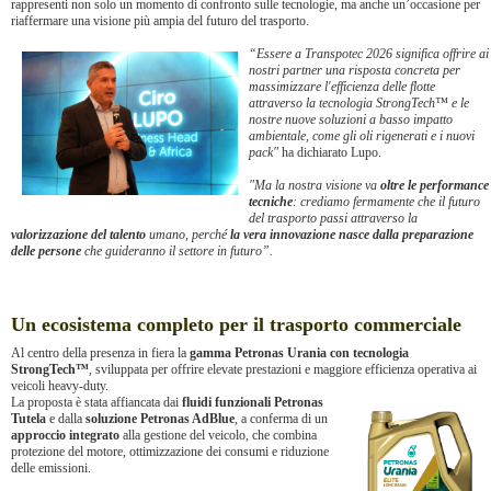
rappresenti non solo un momento di confronto sulle tecnologie, ma anche un’occasione per
riaffermare una visione più ampia del futuro del trasporto.
“Essere a Transpotec 2026 significa offrire ai
nostri partner una risposta concreta per
massimizzare l'efficienza delle flotte
attraverso la tecnologia StrongTech™ e le
nostre nuove soluzioni a basso impatto
ambientale, come gli oli rigenerati e i nuovi
pack"
ha dichiarato Lupo.
"Ma la nostra visione va
oltre le performance
tecniche
: crediamo fermamente che il futuro
del trasporto passi attraverso la
valorizzazione del talento
umano, perché
la vera innovazione nasce dalla preparazione
delle persone
che guideranno il settore in futuro”.
Un ecosistema completo per il trasporto commerciale
Al centro della presenza in fiera la
gamma Petronas Urania con tecnologia
StrongTech™
, sviluppata per offrire elevate prestazioni e maggiore efficienza operativa ai
veicoli heavy-duty.
La proposta è stata affiancata dai
fluidi funzionali Petronas
Tutela
e dalla
soluzione Petronas AdBlue
, a conferma di un
approccio integrato
alla gestione del veicolo, che combina
protezione del motore, ottimizzazione dei consumi e riduzione
delle emissioni.