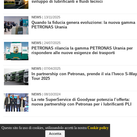
sviluppo di lubrificanti e fluidi tecnici
NEWS
| 13/11/2025
Quando la fiducia genera evoluzione: la nuova gamma
PETRONAS Urania
NEWS
| 24/07/2025
PETRONAS rilancia la gamma PETRONAS Urania per
rispondere alle nuove esigenze dei trasporti
NEWS
| 07/04/2025
In partnership con Petronas, prende il via l'Iveco S-Way
Tour 2025
NEWS
| 08/10/2024
La rete SuperService di Goodyear potenzia l’offerta:
nuova partnership con Petronas per i lubrificanti PLI
Questo sito fa uso di cookies, utilizzandolo accetti la nostra
Cookie policy
Accetta
2011-2026© Collins Editore - P.Iva 13142370157