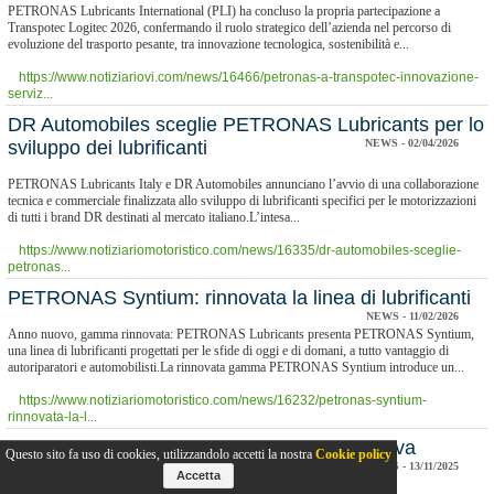
PETRONAS Lubricants International (PLI) ha concluso la propria partecipazione a
Transpotec Logitec 2026, confermando il ruolo strategico dell’azienda nel percorso di
evoluzione del trasporto pesante, tra innovazione tecnologica, sostenibilità e...
https://www.notiziariovi.com/news/16466/petronas-a-transpotec-innovazione-
serviz...
​DR Automobiles sceglie PETRONAS Lubricants per lo
sviluppo dei lubrificanti
NEWS - 02/04/2026
PETRONAS Lubricants Italy e DR Automobiles annunciano l’avvio di una collaborazione
tecnica e commerciale finalizzata allo sviluppo di lubrificanti specifici per le motorizzazioni
di tutti i brand DR destinati al mercato italiano.L’intesa...
https://www.notiziariomotoristico.com/news/16335/dr-automobiles-sceglie-
petronas...
PETRONAS Syntium: rinnovata la linea di lubrificanti
NEWS - 11/02/2026
Anno nuovo, gamma rinnovata: PETRONAS Lubricants presenta PETRONAS Syntium,
una linea di lubrificanti progettati per le sfide di oggi e di domani, a tutto vantaggio di
autoriparatori e automobilisti.La rinnovata gamma PETRONAS Syntium introduce un...
https://www.notiziariomotoristico.com/news/16232/petronas-syntium-
rinnovata-la-l...
Quando la fiducia genera evoluzione: la nuova
Questo sito fa uso di cookies, utilizzandolo accetti la nostra
Cookie policy
gamma PETRONAS Urania
NEWS - 13/11/2025
Accetta