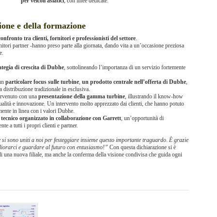
per veicoli asiatici
, con linee dedicate.
ione e della formazione
fronto tra clienti, fornitori e professionisti del settore
.
 fornitori partner -hanno preso parte alla giornata, dando vita a un’occasione preziosa
e.
ategia di crescita di Dubhe
, sottolineando l’importanza di un servizio fortemente
 un
particolare focus sulle turbine
,
un prodotto centrale nell’offerta di Dubhe
,
a distribuzione tradizionale in esclusiva.
ervenuto con una
presentazione della gamma turbine
, illustrando il know-how
ualità e innovazione. Un intervento molto apprezzato dai clienti, che hanno potuto
mente in linea con i valori Dubhe.
 tecnico organizzato in collaborazione con Garrett
, un’opportunità di
 a tutti i propri clienti e partner.
he si sono uniti a noi per festeggiare insieme questo importante traguardo. È grazie
liorarci e guardare al futuro con entusiasmo!”
Con questa dichiarazione si è
i una nuova filiale, ma anche la conferma della visione condivisa che guida ogni