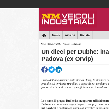
Collins
News
Articoli
Rivista
News
| 03 July 2025 | Autore: Redazione
Un dieci per Dubhe: inau
Padova (ex Orvip)
Frutto dell’acquisizione della storica Orvip, la struttura 
presidio sul territorio (tra filiali e depositi) e si configur
per servire in modo ancora più efficiente tutto il nord-est.
Lo scorso 26 giugno
Dubhe
ha
inaugurato ufficialmente 
Padova
, un importante traguardo per il gruppo, che rafforz
nel nord-est
e conferma la volontà di investire in prossimi