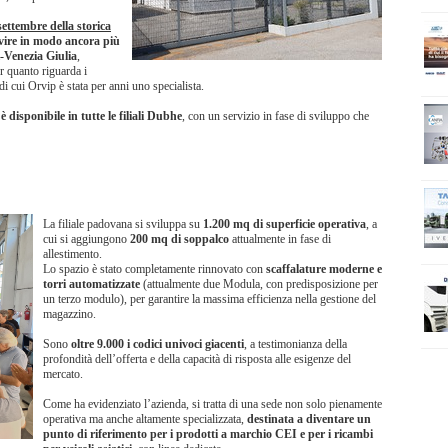
settembre della storica
vire in modo ancora più
i-Venezia Giulia
,
r quanto riguarda i
 di cui Orvip è stata per anni uno specialista.
 disponibile in tutte le filiali Dubhe
, con un servizio in fase di sviluppo che
La filiale padovana si sviluppa su
1.200 mq di superficie operativa
, a
cui si aggiungono
200 mq di soppalco
attualmente in fase di
allestimento.
Lo spazio è stato completamente rinnovato con
scaffalature moderne e
torri automatizzate
(attualmente due Modula, con predisposizione per
un terzo modulo), per garantire la massima efficienza nella gestione del
magazzino.
Sono
oltre 9.000 i codici univoci giacenti
, a testimonianza della
profondità dell’offerta e della capacità di risposta alle esigenze del
mercato.
Come ha evidenziato l’azienda, si tratta di una sede non solo pienamente
operativa ma anche altamente specializzata,
destinata a diventare un
punto di riferimento per i prodotti a marchio CEI e per i ricambi