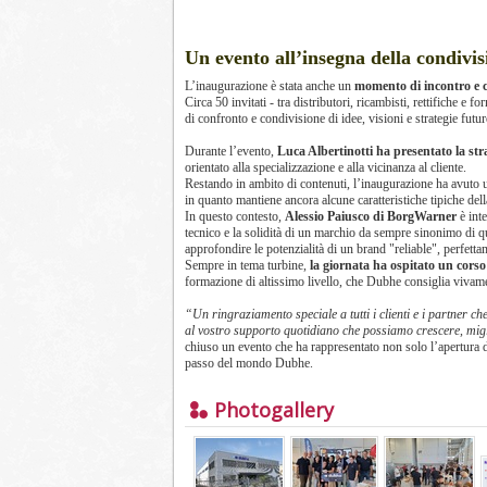
Un evento all’insegna della condivis
L’inaugurazione è stata anche un
momento di incontro e con
Circa 50 invitati - tra distributori, ricambisti, rettifiche e
di confronto e condivisione di idee, visioni e strategie futur
Durante l’evento,
Luca Albertinotti ha presentato la str
orientato alla specializzazione e alla vicinanza al cliente.
Restando in ambito di contenuti, l’inaugurazione ha avuto
in quanto mantiene ancora alcune caratteristiche tipiche dell
In questo contesto,
Alessio Paiusco di BorgWarner
è int
tecnico e la solidità di un marchio da sempre sinonimo di q
approfondire le potenzialità di un brand "reliable", perfetta
Sempre in tema turbine,
la giornata ha ospitato un corso
formazione di altissimo livello, che Dubhe consiglia vivamente
“Un ringraziamento speciale a tutti i clienti e i partner c
al vostro supporto quotidiano che possiamo crescere, mig
chiuso un evento che ha rappresentato non solo l’apertura d
passo del mondo Dubhe.
Photogallery