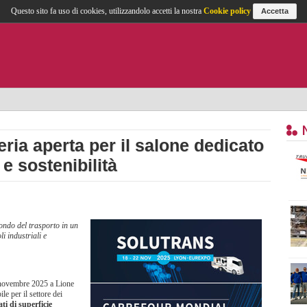
Questo sito fa uso di cookies, utilizzandolo accetti la nostra
Cookie policy
Accetta
eria aperta per il salone dedicato
 e sostenibilità
ondo del trasporto in un
li industriali e
 novembre 2025 a Lione
e per il settore dei
ti di superficie