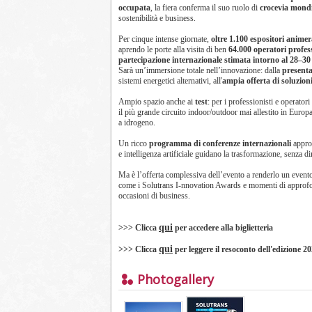
occupata
, la fiera conferma il suo ruolo di
crocevia mondi
sostenibilità e business.
Per cinque intense giornate,
oltre 1.100 espositori animer
aprendo le porte alla visita di ben
64.000 operatori profes
partecipazione internazionale stimata intorno al 28–3
Sarà un’immersione totale nell’innovazione: dalla
present
sistemi energetici alternativi, all'
ampia offerta di soluzion
Ampio spazio anche ai
test
: per i professionisti e operator
il più grande circuito indoor/outdoor mai allestito in Europa
a idrogeno.
Un ricco
programma di conferenze internazionali
approf
e intelligenza artificiale guidano la trasformazione, senz
Ma è l’offerta complessiva dell’evento a renderlo un evento
come i Solutrans I-nnovation Awards e momenti di approfond
occasioni di business.
qui
>>> Clicca
per accedere alla biglietteria
qui
>>> Clicca
per leggere il resoconto dell'edizione 2
Photogallery