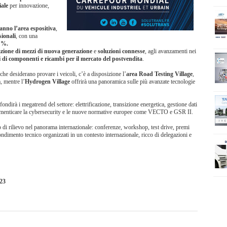
ale
per innovazione,
anno l’area espositiva
,
sionali
, con una
0 %.
azione
di mezzi di nuova generazione
e
soluzioni connesse
, agli avanzamenti nei
i di componenti e ricambi per il mercato del postvendita
.
i che desiderano provare i veicoli, c’è a disposizione l’
area Road Testing Village
,
, mentre l’
Hydrogen Village
offrirà una panoramica sulle più avanzate tecnologie
ondirà i megatrend del settore: elettrificazione, transizione energetica, gestione dati
a dimenticare la cybersecurity e le nuove normative europee come VECTO e GSR II.
 di rilievo nel panorama internazionale: conferenze, workshop, test drive, premi
imento tecnico organizzati in un contesto internazionale, ricco di delegazioni e
023