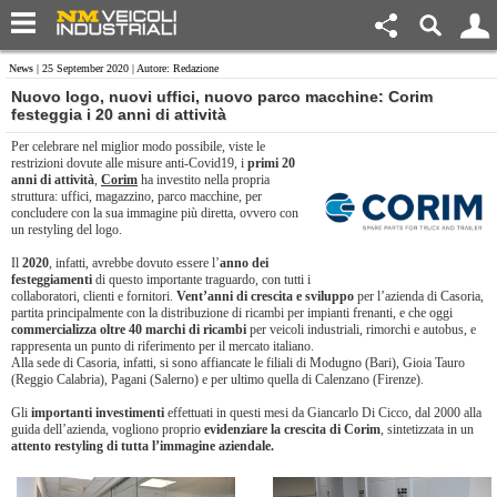
News
| 25 September 2020 | Autore: Redazione
Nuovo logo, nuovi uffici, nuovo parco macchine: Corim
festeggia i 20 anni di attività
Per celebrare nel miglior modo possibile, viste le
restrizioni dovute alle misure anti-Covid19, i
primi 20
anni di attività
,
Corim
ha investito nella propria
struttura: uffici, magazzino, parco macchine, per
concludere con la sua immagine più diretta, ovvero con
un restyling del logo.
Il
2020
, infatti, avrebbe dovuto essere l’
anno dei
festeggiamenti
di questo importante traguardo, con tutti i
collaboratori, clienti e fornitori.
Vent’anni di crescita e sviluppo
per l’azienda di Casoria,
partita principalmente con la distribuzione di ricambi per impianti frenanti, e che oggi
commercializza oltre 40 marchi di ricambi
per veicoli industriali, rimorchi e autobus, e
rappresenta un punto di riferimento per il mercato italiano.
Alla sede di Casoria, infatti, si sono affiancate le filiali di Modugno (Bari), Gioia Tauro
(Reggio Calabria), Pagani (Salerno) e per ultimo quella di Calenzano (Firenze).
Gli
importanti investimenti
effettuati in questi mesi da Giancarlo Di Cicco, dal 2000 alla
guida dell’azienda, vogliono proprio
evidenziare la crescita di Corim
, sintetizzata in un
attento restyling di tutta l’immagine aziendale.