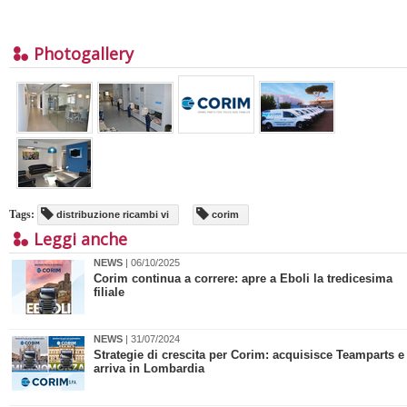
Photogallery
Tags:
distribuzione ricambi vi
corim
Leggi anche
NEWS
| 06/10/2025
Corim continua a correre: apre a Eboli la tredicesima
filiale
NEWS
| 31/07/2024
Strategie di crescita per Corim: acquisisce Teamparts e
arriva in Lombardia