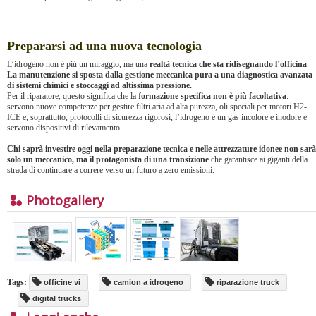
Prepararsi ad una nuova tecnologia
L’idrogeno non è più un miraggio, ma una
realtà tecnica che sta ridisegnando l’officina
.
La manutenzione si sposta dalla gestione meccanica pura a una diagnostica avanzata
di sistemi chimici e stoccaggi ad altissima pressione.
Per il riparatore, questo significa che la f
ormazione specifica non è più facoltativa
:
servono nuove competenze per gestire filtri aria ad alta purezza, oli speciali per motori H2-
ICE e, soprattutto, protocolli di sicurezza rigorosi, l’idrogeno è un gas incolore e inodore e
servono dispositivi di rilevamento.
Chi saprà investire oggi nella preparazione tecnica e nelle attrezzature idonee non sarà
solo un meccanico, ma il protagonista di una transizione
che garantisce ai giganti della
strada di continuare a correre verso un futuro a zero emissioni.
Photogallery
Tags:
officine vi
camion a idrogeno
riparazione truck
digital trucks