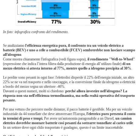
In foto: infografica confronto del rendimento.
Se analizziamo
l'efficienza energetica pura, il confronto tra un veicolo elettrico a
batterie (BEV) e uno a celle a combustibile (FCEV) sembrerebbe non lasciare scampo
all'idrogeno
.
Come mostra chiaramente l'infografica (vedi figura sopra),
il rendimento "Well-to-Wheel"
(espressione che indica l’intera filiera dalla produzione di energia all’utilizzo finale)
di un
mezzo elettrico si attesta intorno al 77%,
mentre quello a idrogeno precipita al 30%
.
Le perdite sono pesanti in ogni fase: l'elettrolisi disperde il 22% dell'energia iniziale, un altro
22% se ne va nel trasporto e nello stoccaggio, e la conversione finale da idrogeno a elettricità
a bordo del mezzo segna un ulteriore -46%.
Davanti a questi numeri, molti si chiedono:
perché allora investire nell'idrogeno? La
risposta non sta nell'efficienza termodinamica, ma nella realtà operativa del trasporto
pesante.
Per una vettura che percorre medie distanze, il pacco batterie è gestibile. Ma per un veicolo
industriale da 44 tonnellate che deve attraversare l'Europa,
l'elettrico puro presenta il conto
in termini di peso e tempi.
Per avere un'autonomia paragonabile a un Diesel,
un camion
elettrico dovrebbe montare batterie così pesanti da sottrarre tonnellate al carico utile
.
In un settore dove ogni chilo trasportato è guadagno, questo è un limite inaccettabile.