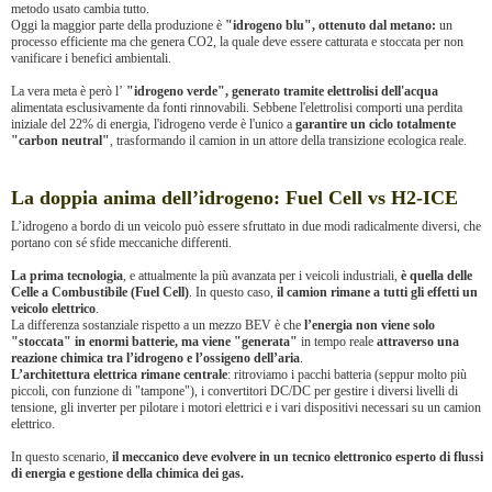
metodo usato cambia tutto.
Oggi la maggior parte della produzione è
"idrogeno blu", ottenuto dal metano:
un
processo efficiente ma che genera CO2, la quale deve essere catturata e stoccata per non
vanificare i benefici ambientali.
La vera meta è però l’
"idrogeno verde", generato tramite elettrolisi dell'acqua
alimentata esclusivamente da fonti rinnovabili. Sebbene l'elettrolisi comporti una perdita
iniziale del 22% di energia, l'idrogeno verde è l'unico a
garantire un ciclo totalmente
"carbon neutral"
, trasformando il camion in un attore della transizione ecologica reale.
La doppia anima dell’idrogeno: Fuel Cell vs H2-ICE
L’idrogeno a bordo di un veicolo può essere sfruttato in due modi radicalmente diversi, che
portano con sé sfide meccaniche differenti.
La prima tecnologia
, e attualmente la più avanzata per i veicoli industriali,
è quella delle
Celle a Combustibile (Fuel Cell)
. In questo caso,
il camion rimane a tutti gli effetti un
veicolo elettrico
.
La differenza sostanziale rispetto a un mezzo BEV è che
l’energia non viene solo
"stoccata" in enormi batterie, ma viene "generata"
in tempo reale
attraverso una
reazione chimica tra l’idrogeno e l’ossigeno dell’aria
.
L’architettura elettrica rimane centrale
: ritroviamo i pacchi batteria (seppur molto più
piccoli, con funzione di "tampone"), i convertitori DC/DC per gestire i diversi livelli di
tensione, gli inverter per pilotare i motori elettrici e i vari dispositivi necessari su un camion
elettrico.
In questo scenario,
il meccanico deve evolvere in un tecnico elettronico esperto di flussi
di energia e gestione della chimica dei gas.