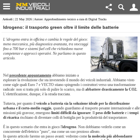
Articoli
| 22 May 2026 | Autore: Approfondimento tecnico a cura di Digital Trucks
Idrogeno: il trasporto green oltre il limite delle batterie
L’idrogeno entra in officina e cambia le regole del gioco:
meno meccanica, più diagnostica avanzata, tra stoccaggi
fino a 700 bar e sistemi fuel cell che richiedono nuove
competenze e approcci operativi. Ne parliamo in questo
articolo.
Nel
precedente appuntamento
abbiamo iniziato a
esplorare la rivoluzione che sta investendo il mondo dei veicoli industriali. Abbiamo visto
come sigle quali Euro 7 e VECTO stiano spingendo i costruttori verso una trasformazione
radicale: non si tratta più solo di pulire lo scarico, ma di
abbattere drasticamente la CO2.
L’elettrificazione, dunque, è la strada tracciata.
Tuttavia, per quanto il
veicolo a batteria sia la soluzione ideale
per la distribuzione
urbana e il corto-medio raggio
, quando guardiamo al trasporto pesante internazionale e alle
missioni più gravose, emergono
limiti difficili da ignorare
. Il
peso delle batterie
e i
tempi
di ricarica
rischiano di diventare colli di bottiglia per la produttività del trasportatore.
È in questo scenario che entra in gioco l'
idrogeno
. Non dobbiamo vederlo come un
concorrente dell'elettrico "puro", ma come un suo prezioso alleato.
In questo articolo faremo un passo avanti: vedremo come
la molecola più abbondante