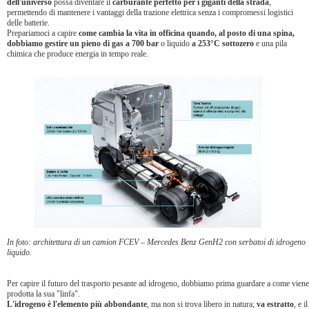
dell'universo
possa diventare il
carburante perfetto per i giganti della strada
,
permettendo di mantenere i vantaggi della trazione elettrica senza i compromessi logistici
delle batterie.
Prepariamoci a capire
come cambia la vita in officina quando, al posto di una spina,
dobbiamo gestire un pieno di gas a 700 bar
o liquido
a 253°C sottozero
e una pila
chimica che produce energia in tempo reale.
In foto: architettura di un camion FCEV – Mercedes Benz GenH2 con serbatoi di idrogeno
liquido.
Per capire il futuro del trasporto pesante ad idrogeno, dobbiamo prima guardare a come viene
prodotta la sua "linfa".
L'idrogeno è l'elemento più abbondante
, ma non si trova libero in natura;
va estratto
, e il