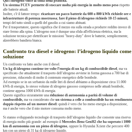
Qui l'idrogeno vince la sfida della praticità.
Un sistema FCEV permette di stoccare molta più energia in molto meno peso
rispetto
alle batterie attuali.
Inoltre, c'è il fattore tempo:
ricaricare un pacco batterie da 600 o 800 kWh richiede ore e
infrastrutture di potenza mostruosa
;
fare il pieno di idrogeno richiede 10-15 minuti,
tempi del tutto simili a quelli del gasolio a cui siamo abituati.
Per il trasportatore, questo significa che il mezzo sta sulla strada a produrre reddito invece di
stare fermo alla spina. L'idrogeno non è dunque una sfida all'efficienza elettrica, ma la
soluzione tecnica per elettrificare le missioni "heavy-duty" dove le batterie, semplicemente,
alzerebbero bandiera bianca.
Confronto tra diesel e idrogeno: l’idrogeno liquido come
soluzione
Un confronto va fatto anche con il diesel.
Un kg di idrogeno contiene tre volte l’energia di un kg di combustibile diesel
, ma va
specificato che attualmente il trasporto dell’idrogeno avviene in forma gassosa a 700 bar di
pressione, riducendo di molto il contenuto energetico delle bombole.
Ad esempio se in un serbatoio da mille litri di diesel abbiamo a disposizione circa 11.000
kWh di energia, lo stesso volume di idrogeno gassoso compresso nelle attuali bombole,
contiene appena 1000 kWh di energia.
Questo significa sicuramente una
riduzione di autonomia a parità di volume di
combustibile,
ma va considerato che
un
sistema
a celle a combustibile ha un rendimento
doppio rispetto ad un motore diesel:
quindi è vero che ho meno energia a disposizione,
ma è anche vero che il mio motore consuma molto meno.
Si stanno sviluppando tecnologie di trasporto dell’idrogeno liquido che consente una riserva
di energia molto più grande: ad esempio il
Mercedes-Benz GenH2 che ha superato i 1000
km di autonomia con un pieno di idrogeno
, oppure lo Hyundai Xcient che percorre 400
km con un pieno di 31 kg di idrogeno liquido.