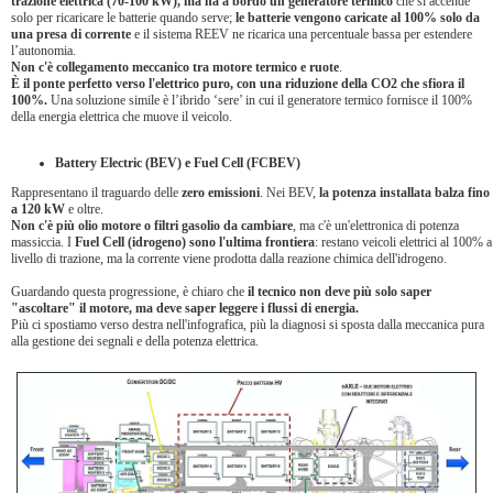
trazione elettrica (70-100 kW), ma ha a bordo un generatore termico
che si accende
solo per ricaricare le batterie quando serve;
le batterie vengono caricate al 100% solo da
una presa di corrente
e il sistema REEV ne ricarica una percentuale bassa per estendere
l’autonomia.
Non c'è collegamento meccanico tra motore termico e ruote
.
È il ponte perfetto verso l'elettrico puro, con una riduzione della CO2 che sfiora il
100%.
Una soluzione simile è l’ibrido ‘sere’ in cui il generatore termico fornisce il 100%
della energia elettrica che muove il veicolo.
Battery Electric (BEV) e Fuel Cell (FCBEV)
Rappresentano il traguardo delle
zero emissioni
. Nei BEV,
la potenza installata balza fino
a 120 kW
e oltre.
Non c'è più olio motore o filtri gasolio da cambiare
, ma c'è un'elettronica di potenza
massiccia. I
Fuel Cell (idrogeno)
sono l'ultima frontiera
: restano veicoli elettrici al 100% a
livello di trazione, ma la corrente viene prodotta dalla reazione chimica dell'idrogeno.
Guardando questa progressione, è chiaro che
il tecnico non deve più solo saper
"ascoltare" il motore, ma deve saper leggere i flussi di energia.
Più ci spostiamo verso destra nell'infografica, più la diagnosi si sposta dalla meccanica pura
alla gestione dei segnali e della potenza elettrica.