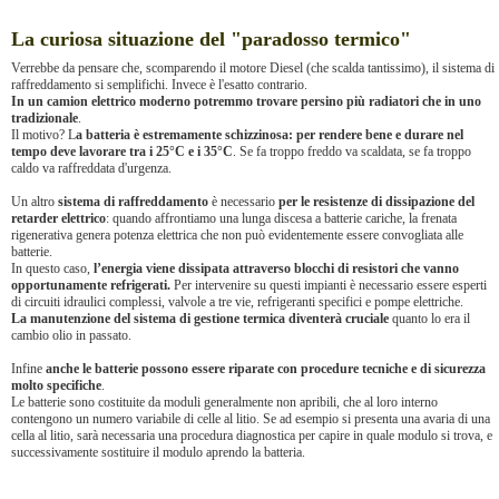
La curiosa situazione del "paradosso termico"
Verrebbe da pensare che, scomparendo il motore Diesel (che scalda tantissimo), il sistema di
raffreddamento si semplifichi. Invece è l'esatto contrario.
In un camion elettrico moderno potremmo trovare persino più radiatori che in uno
tradizionale
.
Il motivo? L
a batteria è estremamente schizzinosa: per rendere bene e durare nel
tempo deve lavorare tra i 25°C e i 35°C
. Se fa troppo freddo va scaldata, se fa troppo
caldo va raffreddata d'urgenza.
Un altro
sistema di raffreddamento
è necessario
per le resistenze di dissipazione del
retarder elettrico
: quando affrontiamo una lunga discesa a batterie cariche, la frenata
rigenerativa genera potenza elettrica che non può evidentemente essere convogliata alle
batterie.
In questo caso,
l’energia viene dissipata attraverso blocchi di resistori
che vanno
opportunamente refrigerati.
Per intervenire su questi impianti è necessario essere esperti
di circuiti idraulici complessi, valvole a tre vie, refrigeranti specifici e pompe elettriche.
La manutenzione del sistema di gestione termica diventerà cruciale
quanto lo era il
cambio olio in passato.
Infine
anche le batterie possono essere riparate con procedure tecniche e di sicurezza
molto specifiche
.
Le batterie sono costituite da moduli generalmente non apribili, che al loro interno
contengono un numero variabile di celle al litio. Se ad esempio si presenta una avaria di una
cella al litio, sarà necessaria una procedura diagnostica per capire in quale modulo si trova, e
successivamente sostituire il modulo aprendo la batteria.