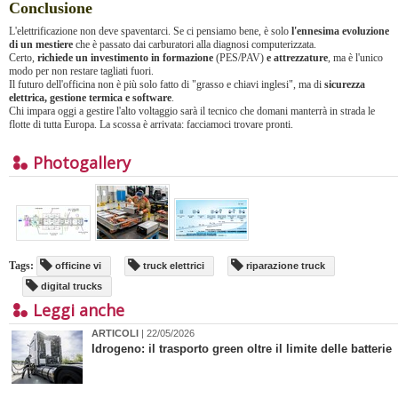
Conclusione
L'elettrificazione non deve spaventarci. Se ci pensiamo bene, è solo
l'ennesima evoluzione
di un mestiere
che è passato dai carburatori alla diagnosi computerizzata.
Certo,
richiede un investimento in formazione
(PES/PAV)
e attrezzature
, ma è l'unico
modo per non restare tagliati fuori.
Il futuro dell'officina non è più solo fatto di "grasso e chiavi inglesi", ma di
sicurezza
elettrica, gestione termica e software
.
Chi impara oggi a gestire l'alto voltaggio sarà il tecnico che domani manterrà in strada le
flotte di tutta Europa. La scossa è arrivata: facciamoci trovare pronti.
Photogallery
Tags:
officine vi
truck elettrici
riparazione truck
digital trucks
Leggi anche
ARTICOLI
| 22/05/2026
Idrogeno: il trasporto green oltre il limite delle batterie