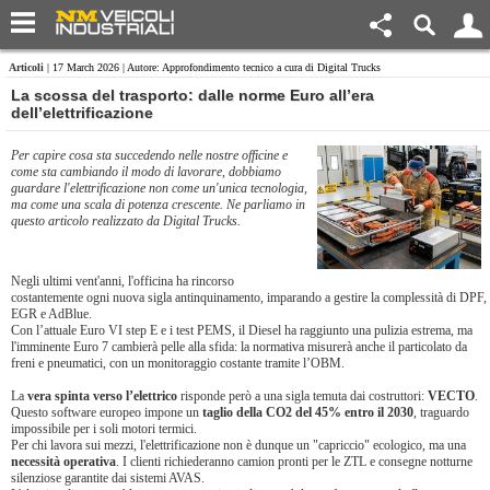
Articoli
| 17 March 2026 | Autore: Approfondimento tecnico a cura di Digital Trucks
La scossa del trasporto: dalle norme Euro all’era
dell’elettrificazione
Per capire cosa sta succedendo nelle nostre officine e
come sta cambiando il modo di lavorare, dobbiamo
guardare l'elettrificazione non come un'unica tecnologia,
ma come una scala di potenza crescente. Ne parliamo in
questo articolo realizzato da Digital Trucks.
Negli ultimi vent'anni, l'officina ha rincorso
costantemente ogni nuova sigla antinquinamento, imparando a gestire la complessità di DPF,
EGR e AdBlue.
Con l’attuale Euro VI step E e i test PEMS, il Diesel ha raggiunto una pulizia estrema, ma
l'imminente Euro 7 cambierà pelle alla sfida: la normativa misurerà anche il particolato da
freni e pneumatici, con un monitoraggio costante tramite l’OBM.
La
vera spinta verso l’elettrico
risponde però a una sigla temuta dai costruttori:
VECTO
.
Questo software europeo impone un
taglio della CO2 del 45% entro il 2030
, traguardo
impossibile per i soli motori termici.
Per chi lavora sui mezzi, l'elettrificazione non è dunque un "capriccio" ecologico, ma una
necessità operativa
. I clienti richiederanno camion pronti per le ZTL e consegne notturne
silenziose garantite dai sistemi AVAS.