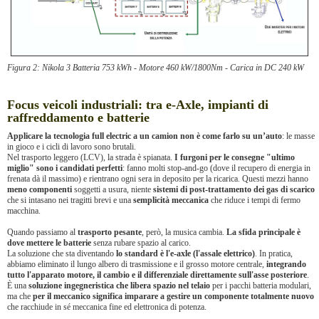
Figura 2: Nikola 3 Batteria 753 kWh - Motore 460 kW/1800Nm - Carica in DC 240 kW
Focus veicoli industriali: tra e-Axle, impianti di
raffreddamento e batterie
Applicare la tecnologia full electric a un camion non è come farlo su un’auto
: le masse
in gioco e i cicli di lavoro sono brutali.
Nel trasporto leggero (LCV), la strada è spianata.
I furgoni per le consegne "ultimo
miglio" sono i candidati perfetti
: fanno molti stop-and-go (dove il recupero di energia in
frenata dà il massimo) e rientrano ogni sera in deposito per la ricarica. Questi mezzi hanno
meno componenti
soggetti a usura, niente
sistemi di post-trattamento dei gas di scarico
che si intasano nei tragitti brevi e una
semplicità meccanica
che riduce i tempi di fermo
macchina.
Quando passiamo al
trasporto pesante
, però, la musica cambia.
La sfida principale è
dove mettere le batterie
senza rubare spazio al carico.
La soluzione che sta diventando
lo standard è l'e-axle (l'assale elettrico)
. In pratica,
abbiamo eliminato il lungo albero di trasmissione e il grosso motore centrale,
integrando
tutto l'apparato motore, il cambio e il differenziale direttamente sull'asse posteriore
.
È una
soluzione ingegneristica che libera spazio nel telaio
per i pacchi batteria modulari,
ma che
per il meccanico significa imparare a gestire un componente totalmente nuovo
che racchiude in sé meccanica fine ed elettronica di potenza.