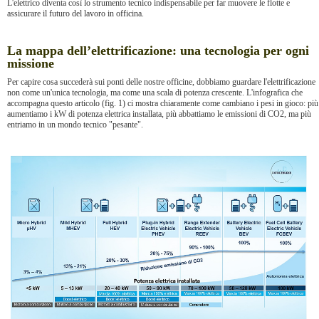
L'elettrico diventa così lo strumento tecnico indispensabile per far muovere le flotte e
assicurare il futuro del lavoro in officina.
La mappa dell’elettrificazione: una tecnologia per ogni
missione
Per capire cosa succederà sui ponti delle nostre officine, dobbiamo guardare l'elettrificazione
non come un'unica tecnologia, ma come una scala di potenza crescente. L'infografica che
accompagna questo articolo (fig. 1) ci mostra chiaramente come cambiano i pesi in gioco: più
aumentiamo i kW di potenza elettrica installata, più abbattiamo le emissioni di CO2, ma più
entriamo in un mondo tecnico "pesante".