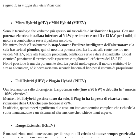
Figura 1: la mappa dell’elettrificazione.
Micro Hybrid (µHV) e Mild Hybrid (MHEV)
Sono le tecnologie che vedremo più spesso
sui veicoli da distribuzione leggera
. Con una
potenza elettrica installata inferiore ai 5 kW per i micro e tra i 5 e 13 kW per i mild
, il
motore a combustione resta il padrone assoluto.
Nei micro ibridi c’è solamente lo
stop&start
e
l’utilizzo intelligente dell’alternatore
e la
sola batteria al piombo
, quindi nessuna potenza elettrica inviata alle ruote, mentre nei
veicoli MHEV, oltre alle funzioni precedenti, l'elettricità serve a dare il cosiddetto "Boost
elettrico" per aiutare il termico nelle ripartenze e migliorare l’efficienza del 13-21%.
Non è possibile la marcia puramente elettrica perché molto spesso il motore elettrico è lo
stesso alternatore, ed è necessaria una seconda batteria al litio per il sistema di propulsione.
Full Hybrid (HEV) e Plug-in Hybrid (PHEV)
Qui facciamo un salto di categoria.
La potenza sale (fino a 90 kW) e debutta la "marcia
100% elettrica"
.
Mentre il
Full Hybrid gestisce tutto da solo
, il
Plug-in ha la presa di ricarica
e una
riduzione della CO2 che può toccare il 75%
.
In officina, questi mezzi significano due cose: un impianto termico completo che richiede la
solita manutenzione e un sistema ad alta tensione che richiede mani esperte.
Range Extender (REEV)
È una soluzione molto interessante per il trasporto.
Il veicolo si muove sempre grazie alla