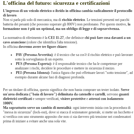
L'officina del futuro: sicurezza e certificazioni
L’ingresso di un veicolo elettrico o ibrido in officina cambia radicalmente il protocollo
di lavoro
.
Non si parla più solo di meccanica, ma di
rischio elettrico
. Le tensioni presenti nei pacchi
batteria dei pesanti (che possono superare gli 800V) non perdonano. Per questo motivo,
la
formazione non è più un optional, ma un obbligo di legge e di sopravvivenza.
La normativa di riferimento è la
CEI 11-27
, che definisce
chi può fare cosa davanti a un
cavo arancione
(colore che identifica l'alta tensione).
In officina
dovremo avere tre figure chiare:
PAV (Persona Avvertita)
: è il tecnico che sa cos'è il rischio elettrico e può lavorare
sotto la sorveglianza di un esperto.
PES (Persona Esperta):
è il responsabile tecnico che ha le competenze per
analizzare i rischi, decidere le procedure e mettere in sicurezza il mezzo.
PEI (Persona Idonea):
l'unica figura che può effettuare lavori "sotto tensione", ad
esempio durante alcune fasi di diagnosi profonda.
Per un titolare di officina, questo significa che non basta comprare un tester isolato.
Serve
un'area dedicata ("baia di lavoro") delimitata da catenelle e cartelli
, servono
guanti
dielettrici certificati
e sempre verificati,
visiere protettive
e
attrezzi con isolamento
1000V.
Ma soprattutto serve un cambio di mentalità
: ogni intervento inizia con la procedura di
"messa in sicurezza" (lock-out), dove si stacca il sezionatore generale, si mette un lucchetto e
si verifica con uno strumento apposito che non ci sia davvero più tensione nei condensatori
prima di iniziare a svitare anche una sola vite.