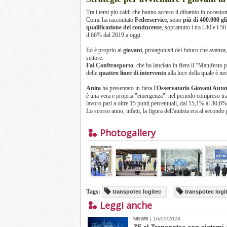
Tra i temi più caldi che hanno acceso il dibattito in occasion
Come ha raccontato
Federservice
, sono
più di 400.000 gl
qualificazione del conducente
, soprattutto i tra i 30 e i 
il 66% dal 2019 a oggi.
Ed è proprio ai
giovani
, protagonisti del futuro che avanza
settore.
Fai Conftrasporto
, che ha lanciato in fiera il “Manifesto 
delle
quattro linee di intervento
alla luce della quale è ne
Anita
ha presentato in fiera l
'Osservatorio Giovani Autot
è una vera e propria "emergenza": nel periodo compreso tra i
lavoro pari a oltre 15 punti percentuali, dal 15,1% al 30,6%
Lo scorso anno, infatti, la figura dell'autista era al secondo 
Photogallery
Tags:
transpotec logitec
transpotec logi
Leggi anche
NEWS
| 16/05/2024