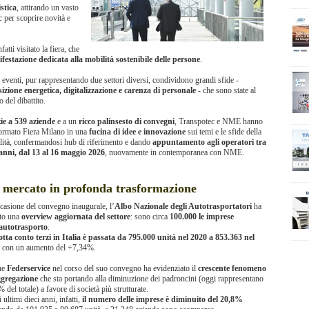
stica
, attirando un vasto
c per scoprire novità e
fatti visitato la fiera, che
estazione dedicata alla mobilità sostenibile delle persone
.
 eventi, pur rappresentando due settori diversi, condividono grandi sfide -
sizione energetica, digitalizzazione e carenza di personale
- che sono state al
o del dibattito.
ie a 539 aziende
e a un
ricco palinsesto di convegni
, Transpotec e NME hanno
formato Fiera Milano in una
fucina di idee e innovazione
sui temi e le sfide della
lità, confermandosi hub di riferimento e dando
appuntamento agli operatori tra
anni, dal 13 al 16 maggio 2026
, nuovamente in contemporanea con NME.
 mercato in profonda trasformazione
casione del convegno inaugurale, l’
Albo Nazionale degli Autotrasportatori
ha
ito una
overview aggiornata del settore
: sono circa
100.000 le imprese
’autotrasporto
.
lotta conto terzi in Italia è passata da 795.000 unità nel 2020 a 853.363 nel
3
con un aumento del +7,34%.
he
Federservice
nel corso del suo convegno ha evidenziato il
crescente fenomeno
ggregazione
che sta portando alla diminuzione dei padroncini (oggi rappresentano
% del totale) a favore di società più strutturate.
 ultimi dieci anni, infatti,
il numero delle imprese è diminuito del 20,8%