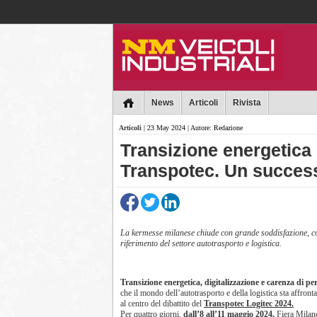
Collins
News
Articoli
Rivista
Articoli
| 23 May 2024 | Autore: Redazione
Transizione energetica 
Transpotec. Un succes
La kermesse milanese chiude con grande soddisfazione, c
riferimento del settore autotrasporto e logistica.
Transizione energetica, digitalizzazione e carenza di pe
che il mondo dell’autotrasporto e della logistica sta affront
al centro del dibattito del
Transpotec Logitec 2024.
Per quattro giorni,
dall’8 all’11 maggio 2024,
Fiera Milano 