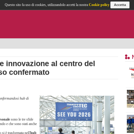
Questo sito fa uso di cookies, utilizzandolo accetti la nostra
Cookie policy
Accetta
e innovazione al centro del
so confermato
onfermandosi hub di
rsonale
sono le tre sfide
ando e che sono stati anche
si è trasformata nell'
hub