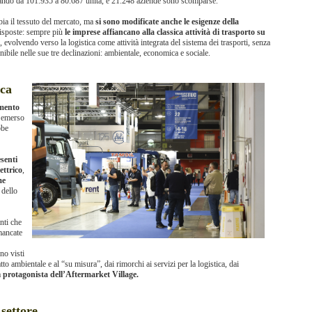
ando da 101.935 a 80.687 unità, e 21.248 aziende sono scomparse.
ia il tessuto del mercato, ma
si sono modificate anche le esigenze della
 risposte: sempre più
le imprese affiancano alla classica attività di trasporto su
, evolvendo verso la logistica come attività integrata del sistema dei trasporti, senza
nibile nelle sue tre declinazioni: ambientale, economica e sociale.
ica
imento
è emerso
bbe
senti
ettrico
,
me
 dello
nti che
mancate
no visti
to ambientale e al “su misura”, dai rimorchi ai servizi per la logistica, dai
a
protagonista dell’Aftermarket Village.
 settore