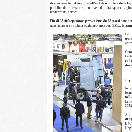
di riferimento del mondo dell’autotrasporto e della logi
pubblico di professionisti, intervenuti al Transpotec-Logite
tendenze del settore.
Più di 33.000 operatori provenienti da 62 paesi
hanno in
quest'anno si è svolta in contemporanea con
NME, la manif
I due
tran
centr
Graz
tras
mobi
due 
Un
In oc
forn
nell
La
f
202
Anc
di a
il 46
Negli