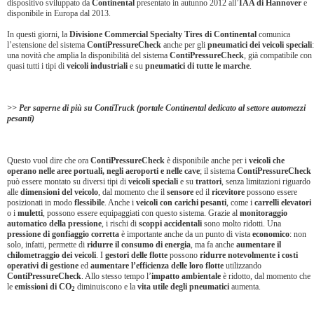
dispositivo sviluppato da
Continental
presentato in autunno 2012 all’
IAA di Hannover
e
disponibile in Europa dal 2013.
In questi giorni, la
Divisione Commercial Specialty Tires di Continental
comunica
l’estensione del sistema
ContiPressureCheck
anche per gli
pneumatici dei veicoli speciali
:
una novità che amplia la disponibilità del sistema
ContiPressureCheck
, già compatibile con
quasi tutti i tipi di
veicoli industriali
e su
pneumatici di tutte le marche
.
>> Per saperne di più su
ContiTruck (portale Continental dedicato al settore automezzi
pesanti)
Questo vuol dire che ora
ContiPressureCheck
è disponibile anche per i
veicoli che
operano nelle aree portuali, negli aeroporti e nelle cave
; il sistema
ContiPressureCheck
può essere montato su diversi tipi di
veicoli speciali
e su
trattori
, senza limitazioni riguardo
alle
dimensioni del veicolo
, dal momento che il
sensore
ed il
ricevitore
possono essere
posizionati in modo
flessibile
. Anche i
veicoli con carichi pesanti
, come i
carrelli
elevatori
o i
muletti
, possono essere equipaggiati con questo sistema. Grazie al
monitoraggio
automatico della pressione
, i rischi di
scoppi accidentali
sono molto ridotti. Una
pressione di gonfiaggio corretta
è importante anche da un punto di vista
economico
: non
solo, infatti, permette di
ridurre il consumo di energia
, ma fa anche
aumentare il
chilometraggio dei veicoli
. I
gestori delle flotte
possono
ridurre notevolmente i costi
operativi di gestione
ed
aumentare l’efficienza delle loro flotte
utilizzando
ContiPressureCheck
. Allo stesso tempo l’
impatto ambientale
è ridotto, dal momento che
le
emissioni di CO
diminuiscono e la
vita utile degli pneumatici
aumenta.
2