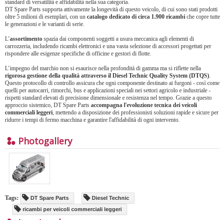
standard di versatilità e affidabilità nella sua categoria.
DT Spare Parts supporta attivamente la longevità di questo veicolo, di cui sono stati prodotti
oltre 5 milioni di esemplari, con un
catalogo dedicato di circa 1.900 ricambi
che copre tutte
le generazioni e le varianti di serie.
L’
assortimento
spazia dai componenti soggetti a usura meccanica agli elementi di
carrozzeria, includendo ricambi elettronici e una vasta selezione di accessori progettati per
rispondere alle esigenze specifiche di officine e gestori di flotte.
L’impegno del marchio non si esaurisce nella profondità di gamma ma si riflette nella
rigorosa gestione della qualità attraverso il Diesel Technic Quality System (DTQS)
.
Questo protocollo di controllo assicura che ogni componente destinato ai furgoni - così come
quelli per autocarri, rimorchi, bus e applicazioni speciali nei settori agricolo e industriale -
rispetti standard elevati di precisione dimensionale e resistenza nel tempo. Grazie a questo
approccio sistemico, DT Spare Parts
accompagna l'evoluzione tecnica dei veicoli
commerciali leggeri
, mettendo a disposizione dei professionisti soluzioni rapide e sicure per
ridurre i tempi di fermo macchina e garantire l'affidabilità di ogni intervento.
Photogallery
Tags:
DT Spare Parts
Diesel Technic
ricambi per veicoli commerciali leggeri