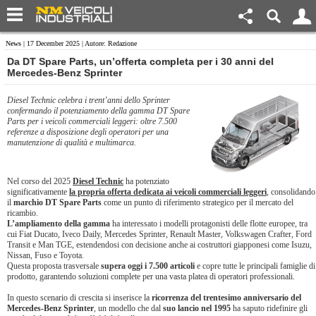
News
| 17 December 2025 | Autore: Redazione
Da DT Spare Parts, un’offerta completa per i 30 anni del
Mercedes-Benz Sprinter
Diesel Technic celebra i trent’anni dello Sprinter
confermando il potenziamento della gamma DT Spare
Parts per i veicoli commerciali leggeri: oltre 7.500
referenze a disposizione degli operatori per una
manutenzione di qualità e multimarca.
Nel corso del 2025
Diesel Technic
ha potenziato
significativamente
la propria offerta dedicata ai veicoli commerciali leggeri
, consolidando
il
marchio DT Spare Parts
come un punto di riferimento strategico per il mercato del
ricambio.
L’ampliamento della gamma
ha interessato i modelli protagonisti delle flotte europee, tra
cui Fiat Ducato, Iveco Daily, Mercedes Sprinter, Renault Master, Volkswagen Crafter, Ford
Transit e Man TGE, estendendosi con decisione anche ai costruttori giapponesi come Isuzu,
Nissan, Fuso e Toyota.
Questa proposta trasversale
supera oggi i 7.500 articoli
e copre tutte le principali famiglie di
prodotto, garantendo soluzioni complete per una vasta platea di operatori professionali.
In questo scenario di crescita si inserisce la
ricorrenza del trentesimo anniversario del
Mercedes-Benz Sprinter
, un modello che dal
suo lancio nel 1995
ha saputo ridefinire gli