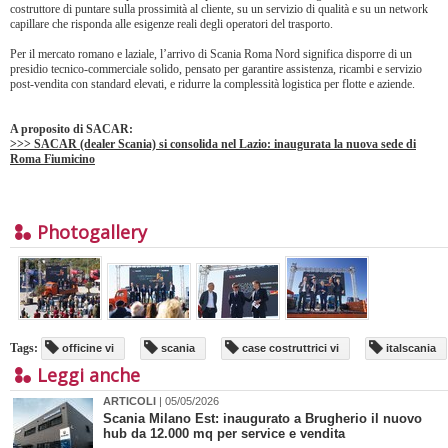
costruttore di puntare sulla prossimità al cliente, su un servizio di qualità e su un network
capillare che risponda alle esigenze reali degli operatori del trasporto.
Per il mercato romano e laziale, l’arrivo di Scania Roma Nord significa disporre di un
presidio tecnico-commerciale solido, pensato per garantire assistenza, ricambi e servizio
post-vendita con standard elevati, e ridurre la complessità logistica per flotte e aziende.
A proposito di SACAR:
>>> SACAR (dealer Scania) si consolida nel Lazio: inaugurata la nuova sede di
Roma Fiumicino
Photogallery
Tags:
officine vi
scania
case costruttrici vi
italscania
Leggi anche
ARTICOLI
| 05/05/2026
Scania Milano Est: inaugurato a Brugherio il nuovo
hub da 12.000 mq per service e vendita