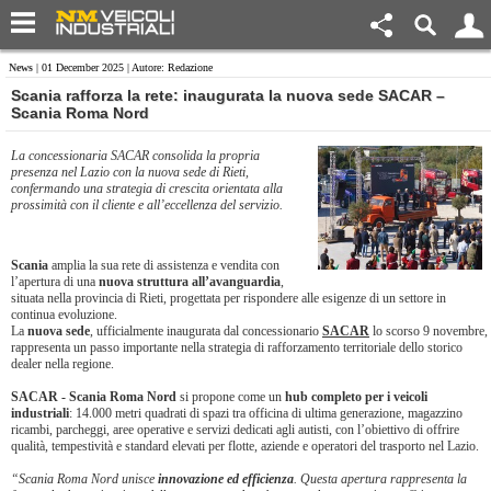
News
| 01 December 2025 | Autore: Redazione
Scania rafforza la rete: inaugurata la nuova sede SACAR –
Scania Roma Nord
La concessionaria SACAR consolida la propria
presenza nel Lazio con la nuova sede di Rieti,
confermando una strategia di crescita orientata alla
prossimità con il cliente e all’eccellenza del servizio.
Scania
amplia la sua rete di assistenza e vendita con
l’apertura di una
nuova struttura all’avanguardia
,
situata nella provincia di Rieti, progettata per rispondere alle esigenze di un settore in
continua evoluzione.
La
nuova sede
, ufficialmente inaugurata dal concessionario
SACAR
lo scorso 9 novembre,
rappresenta un passo importante nella strategia di rafforzamento territoriale dello storico
dealer nella regione.
SACAR - Scania Roma Nord
si propone come un
hub completo per i veicoli
industriali
: 14.000 metri quadrati di spazi tra officina di ultima generazione, magazzino
ricambi, parcheggi, aree operative e servizi dedicati agli autisti, con l’obiettivo di offrire
qualità, tempestività e standard elevati per flotte, aziende e operatori del trasporto nel Lazio.
“Scania Roma Nord unisce
innovazione ed efficienza
. Questa apertura rappresenta la