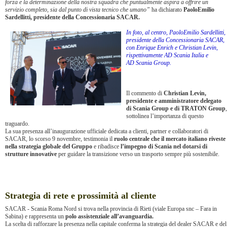
forza e la determinazione della nostra squadra che puntualmente aspira a offrire un
servizio completo, sia dal punto di vista tecnico che umano”
ha dichiarato
PaoloEmilio
Sardellitti, presidente della Concessionaria SACAR.
In foto, al centro, PaoloEmilio Sardellitti,
presidente della Concessionaria SACAR,
con Enrique Enrich e Christian Levin,
rispettivamente AD Scania Italia e
AD Scania Group.
Il commento di
Christian Levin,
presidente e amministratore delegato
di Scania Group e di TRATON Group
,
sottolinea l’importanza di questo
traguardo.
La sua presenza all’inaugurazione ufficiale dedicata a clienti, partner e collaboratori di
SACAR, lo scorso 9 novembre, testimonia il
ruolo centrale che il mercato italiano riveste
nella strategia globale del Gruppo
e ribadisce
l’impegno di Scania nel dotarsi di
strutture innovative
per guidare la transizione verso un trasporto sempre più sostenibile.
Strategia di rete e prossimità al cliente
SACAR - Scania Roma Nord si trova nella provincia di Rieti (viale Europa snc – Fara in
Sabina) e rappresenta un
polo assistenziale all’avanguardia.
La scelta di rafforzare la presenza nella capitale conferma la strategia del dealer SACAR e del