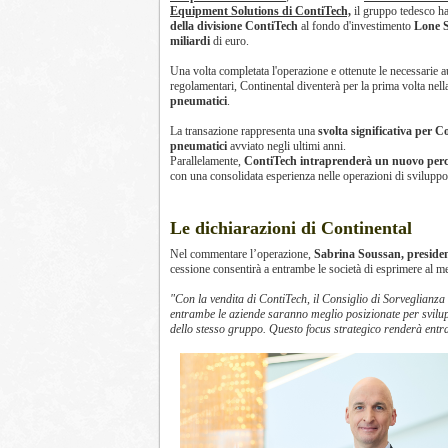
Equipment Solutions di ContiTech,
il gruppo tedesco h
della divisione ContiTech
al fondo d'investimento
Lone S
miliardi
di euro.
Una volta completata l'operazione e ottenute le necessarie a
regolamentari, Continental diventerà per la prima volta nell
pneumatici
.
La transazione rappresenta una
svolta significativa per C
pneumatici
avviato negli ultimi anni.
Parallelamente,
ContiTech intraprenderà un nuovo perc
con una consolidata esperienza nelle operazioni di sviluppo e
Le dichiarazioni di Continental
Nel commentare l’operazione,
Sabrina Soussan, presiden
cessione consentirà a entrambe le società di esprimere al me
"Con la vendita di ContiTech, il Consiglio di Sorveglianza
entrambe le aziende saranno meglio posizionate per svilup
dello stesso gruppo. Questo focus strategico renderà entr