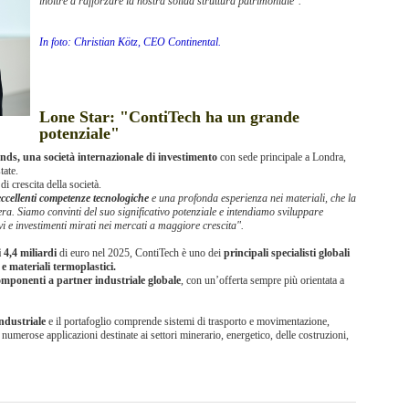
inoltre a rafforzare la nostra solida struttura patrimoniale".
In foto: Christian Kötz, CEO Continental.
Lone Star: "ContiTech ha un grande
potenziale"
nds, una società internazionale di investimento
con sede principale a Londra,
tate.
di crescita della società.
eccellenti competenze tecnologiche
e una profonda esperienza nei materiali, che la
era. Siamo convinti del suo significativo potenziale e intendiamo sviluppare
i e investimenti mirati nei mercati a maggiore crescita".
 4,4 miliardi
di euro nel 2025, ContiTech è uno dei
principali specialisti globali
e materiali termoplastici.
omponenti a partner industriale globale
, con un’offerta sempre più orientata a
industriale
e il portafoglio comprende sistemi di trasporto e movimentazione,
e numerose applicazioni destinate ai settori minerario, energetico, delle costruzioni,