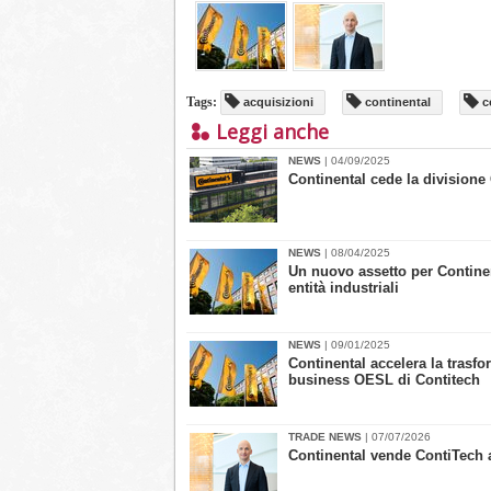
Tags:
acquisizioni
continental
c
Leggi anche
NEWS
| 04/09/2025
Continental cede la divisione
NEWS
| 08/04/2025
Un nuovo assetto per Continen
entità industriali
NEWS
| 09/01/2025
Continental accelera la trasfo
business OESL di Contitech
TRADE NEWS
| 07/07/2026
​Continental vende ContiTech