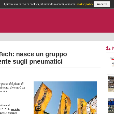
Questo sito fa uso di cookies, utilizzandolo accetti la nostra
Cookie policy
Accetta
Tech: nasce un gruppo
ente sugli pneumatici
o passo del piano di
tinental diventerà un
matici.
tinental.
el 2025 la
società
iness Original