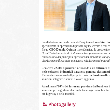
Soddisfazione anche da parte dell'acquirente
Lone Star Fu
specializzata in operazioni di private equity, credito e real es
Il suo
CEO Donald Quintin
ha evidenziato le prospettive 
"ContiTech è un'azienda industriale ben posizionata, con
rendono uno dei principali operatori nei mercati in cui op
ulteriormente il business attraverso miglioramenti operativ
Con
circa 22.000 dipendenti
nel mondo e un
fatturato di
nelle soluzioni industriali basate su gomma, elastomeri 
L’azienda sta evolvendo il proprio ruolo
da fornitore di c
soluzioni integrate e servizi a valore aggiunto.
Attualmente
l'80% del fatturato proviene dal business 
soluzioni per la gestione dei fluidi, tecnologie antivibranti 
off-highway e della mobilità.
Photogallery