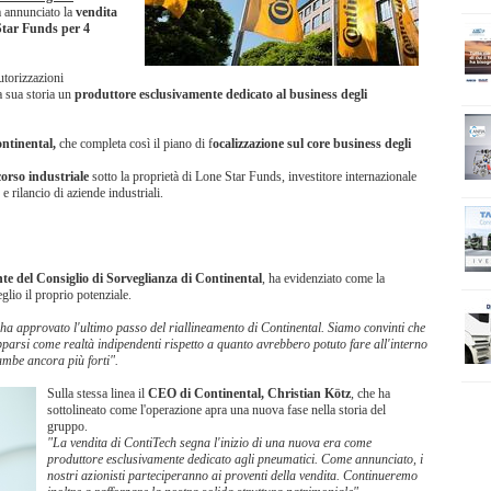
a annunciato la
vendita
tar Funds per 4
utorizzazioni
a sua storia un
produttore esclusivamente dedicato al business degli
ontinental,
che completa così il piano di f
ocalizzazione sul core business degli
orso industriale
sotto la proprietà di Lone Star Funds, investitore internazionale
 rilancio di aziende industriali.
te del Consiglio di Sorveglianza di Continental
, ha evidenziato come la
glio il proprio potenziale.
 ha approvato l'ultimo passo del riallineamento di Continental. Siamo convinti che
parsi come realtà indipendenti rispetto a quanto avrebbero potuto fare all'interno
ambe ancora più forti".
Sulla stessa linea il
CEO di Continental, Christian Kötz
, che ha
sottolineato come l'operazione apra una nuova fase nella storia del
gruppo.
"La vendita di ContiTech segna l'inizio di una nuova era come
produttore esclusivamente dedicato agli pneumatici. Come annunciato, i
nostri azionisti parteciperanno ai proventi della vendita. Continueremo