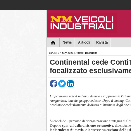
Collins
News
Articoli
Rivista
News
| 07 July 2026 | Autore: Redazione
Continental cede Conti
focalizzato esclusivam
L'operazione vale 4 miliardi di euro e rappresenta l'ultim
riorganizzazione del gruppo tedesco. Dopo il closing, Con
produttore esclusivamente dedicato al business degli pneu
Si conclude il percorso di riorganizzazione strategica di Con
Dopo lo
spin-off della divisione automotive
, divenuta n
indipendente Aumovio
, e la successiva
cessione del bus