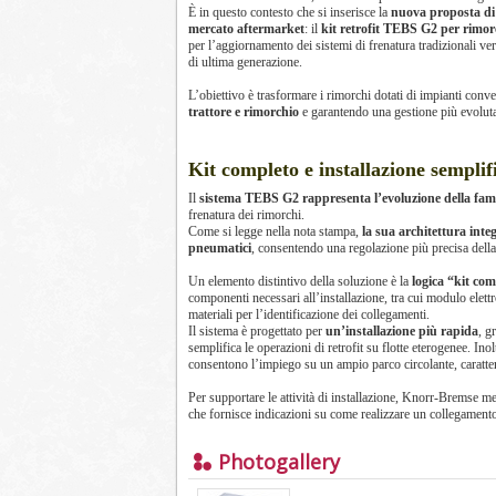
È in questo contesto che si inserisce la
nuova proposta di
mercato aftermarket
: il
kit retrofit TEBS G2 per rimor
per l’aggiornamento dei sistemi di frenatura tradizionali ver
di ultima generazione.
L’obiettivo è trasformare i rimorchi dotati di impianti con
trattore e rimorchio
e garantendo una gestione più evoluta 
Kit completo e installazione semplif
Il
sistema TEBS G2 rappresenta l’evoluzione della famig
frenatura dei rimorchi.
Come si legge nella nota stampa,
la sua architettura inte
pneumatici
, consentendo una regolazione più precisa della 
Un elemento distintivo della soluzione è la
logica “kit com
componenti necessari all’installazione, tra cui modulo elett
materiali per l’identificazione dei collegamenti.
Il sistema è progettato per
un’installazione più rapida
, g
semplifica le operazioni di retrofit su flotte eterogenee. Inol
consentono l’impiego su un ampio parco circolante, caratteris
Per supportare le attività di installazione, Knorr-Bremse met
che fornisce indicazioni su come realizzare un collegament
Photogallery