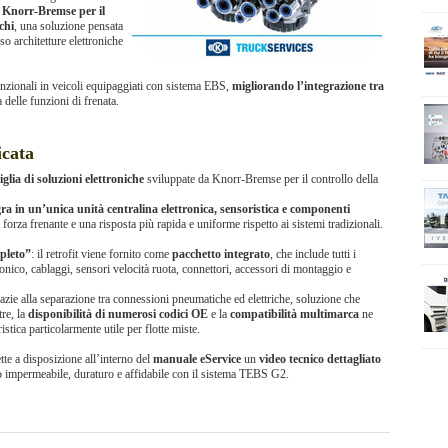
 Knorr-Bremse per il
chi
, una soluzione pensata
so architetture elettroniche
venzionali in veicoli equipaggiati con sistema EBS,
migliorando l’integrazione tra
delle funzioni di frenata.
icata
lia di soluzioni elettroniche
sviluppate da Knorr-Bremse per il controllo della
gra in un’unica unità centralina elettronica, sensoristica e componenti
forza frenante e una risposta più rapida e uniforme rispetto ai sistemi tradizionali.
pleto”
: il retrofit viene fornito come
pacchetto integrato
, che include tutti i
ronico, cablaggi, sensori velocità ruota, connettori, accessori di montaggio e
razie alla separazione tra connessioni pneumatiche ed elettriche, soluzione che
tre, la
disponibilità di numerosi codici OE
e la
compatibilità multimarca
ne
tica particolarmente utile per flotte miste.
te a disposizione all’interno del
manuale eService
un
video tecnico dettagliato
o impermeabile, duraturo e affidabile con il sistema TEBS G2.