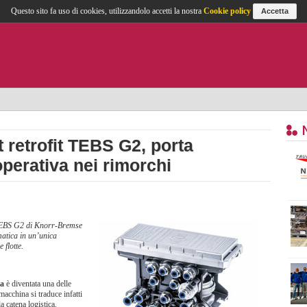
Questo sito fa uso di cookies, utilizzandolo accetti la nostra
Cookie policy
Accetta
t retrofit TEBS G2, porta
operativa nei rimorchi
it TEBS G2 di Knorr-Bremse
matica in un’unica
e flotte.
va
è diventata una delle
 macchina si traduce infatti
 la catena logistica.