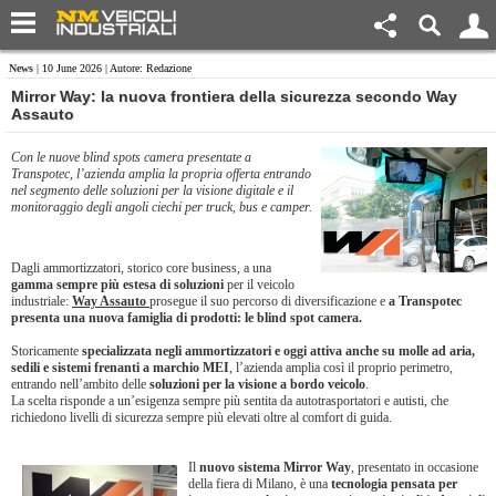
News
| 10 June 2026 | Autore: Redazione
Mirror Way: la nuova frontiera della sicurezza secondo Way
Assauto
Con le nuove blind spots camera presentate a
Transpotec, l’azienda amplia la propria offerta entrando
nel segmento delle soluzioni per la visione digitale e il
monitoraggio degli angoli ciechi per truck, bus e camper.
Dagli ammortizzatori, storico core business, a una
gamma sempre più estesa di soluzioni
per il veicolo
industriale:
Way Assauto
prosegue il suo percorso di diversificazione e
a Transpotec
presenta una nuova famiglia di prodotti: le blind spot camera.
Storicamente
specializzata negli ammortizzatori e oggi attiva anche su molle ad aria,
sedili e sistemi frenanti a marchio MEI
, l’azienda amplia così il proprio perimetro,
entrando nell’ambito delle
soluzioni per la visione a bordo veicolo
.
La scelta risponde a un’esigenza sempre più sentita da autotrasportatori e autisti, che
richiedono livelli di sicurezza sempre più elevati oltre al comfort di guida.
Il
nuovo sistema Mirror Way
, presentato in occasione
della fiera di Milano, è una
tecnologia pensata per