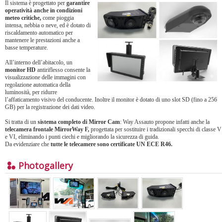
Il sistema è progettato per
garantire
operatività anche in condizioni
meteo critiche,
come pioggia
intensa, nebbia o neve, ed è dotato di
riscaldamento automatico per
mantenere le prestazioni anche a
basse temperature.
All’interno dell’abitacolo, un
monitor HD
antiriflesso consente la
visualizzazione delle immagini con
regolazione automatica della
luminosità, per ridurre
l’affaticamento visivo del conducente. Inoltre il monitor è dotato di uno slot SD (fino a 256
GB) per la registrazione dei dati video.
Si tratta di un
sistema completo di Mirror Cam
: Way Assauto propone infatti anche la
telecamera frontale MirrorWay F,
progettata per sostituire i tradizionali specchi di classe V
e VI, eliminando i punti ciechi e migliorando la sicurezza di guida.
Da evidenziare che
tutte le telecamere sono certificate UN ECE R46.
Photogallery