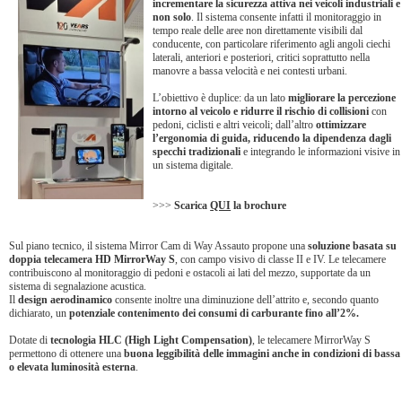
incrementare la sicurezza attiva nei veicoli industriali e
non solo
. Il sistema consente infatti il monitoraggio in
tempo reale delle aree non direttamente visibili dal
conducente, con particolare riferimento agli angoli ciechi
laterali, anteriori e posteriori, critici soprattutto nella
manovre a bassa velocità e nei contesti urbani.
L’obiettivo è duplice: da un lato
migliorare la percezione
intorno al veicolo e ridurre il rischio di collisioni
con
pedoni, ciclisti e altri veicoli; dall’altro
ottimizzare
l’ergonomia di guida, riducendo la dipendenza dagli
specchi tradizionali
e integrando le informazioni visive in
un sistema digitale.
>>>
Scarica
QUI
la brochure
Sul piano tecnico, il sistema Mirror Cam di Way Assauto propone una
soluzione basata su
doppia telecamera HD MirrorWay S
, con campo visivo di classe II e IV. Le telecamere
contribuiscono al monitoraggio di pedoni e ostacoli ai lati del mezzo, supportate da un
sistema di segnalazione acustica.
Il
design aerodinamico
consente inoltre una diminuzione dell’attrito e, secondo quanto
dichiarato, un
potenziale contenimento dei consumi di carburante fino all’2%.
Dotate di
tecnologia HLC (High Light Compensation)
, le telecamere MirrorWay S
permettono di ottenere una
buona leggibilità delle immagini anche in condizioni di bassa
o elevata luminosità esterna
.