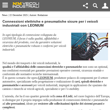
News
| 22 December 2025 | Autore: Redazione
Connessioni elettriche e pneumatiche sicure per i veicoli
industriali con LEONIUM
In ogni tipologia di connessione sviluppata da
LEONIUM, il focus è sulla qualità, affidabilità e
sicurezza del prodotto, così da garantire soluzioni
elettriche e pneumatiche robuste e conformi per veicoli
industriali.
Nel mondo dei trasporti e dei veicoli industriali, la
qualità e l’affidabilità delle connessioni elettriche e pneumatiche
non sono un optional,
ma condizioni essenziali per garantire prestazioni operative coerenti, sicurezza stradale e
conformità alle normative tecniche internazionali.
È in questo scenario che opera
LEONIUM
, produttore polacco di componenti per il settore
automotive, specializzato nella progettazione e realizzazione di
cavi, spirali elettriche e
pneumatiche
e accessori
per veicoli industriali, impiegati in applicazioni che spaziano dai
camion e rimorchi ai veicoli agricoli, specialistici e per l’e-mobility.
L’azienda, che ha il suo quartier generale nella
zona di Łódź
, nel cuore logistico dell’Europa,
si distingue per il proprio impegno nella produzione di connessioni elettriche e pneumatiche
ad
alte prestazioni
, ideate per
resistere alle sollecitazioni tipiche dei sistemi pesanti e
complessi.