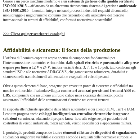
Grazie a un parco macchine moderno e a un
sistema di gestione della qualità certificato
ISO 9001:2015
– affiancato da un altrettanto riconosciuto
sistema di gestione ambientale
ISO 14001:2015
– Leonium integra nei suoi processi industriali requisiti di controllo,
monitoraggio e miglioramento continuo che rispondono alle aspettative del mercato
internazionale in termini di affidabilità, conformità normativa e sostenibilità.
>>> Clicca qui per scaricare i cataloghi
Affidabilità e sicurezza: il focus della produzione
L’offerta di Leonium copre un ampio spettro di componenti fondamentali per
l’interconnessione tra motrice e rimorchio:
dalle spirali elettriche e pneumatiche alle prese
e spine per linee a 12 V e 24 V
, incluse varianti da 2, 3, 7, 13 e 15 poli, tutti conformi agli
standard ISO e alle normative ADR/GGVS, che garantiscono robustezza, durabilità e
sicurezza nella trasmissione di alimentazione e segnali nei veicoli pesanti.
Oltre a questi elementi di base, progettati per creare un ponte di sicurezza e affidabilità tra
motrice e rimorchio, l’azienda sviluppa
connettori avanzati per sistemi frenanti ABS ed
EBS
, componenti che assumono un ruolo critico nella sicurezza del mezzo, poiché
assicurano l’affidabilità delle comunicazioni elettriche nei circuiti frenanti.
In risposta alle richieste specifiche della filiera automotive e dei clienti OEM, Tier1 e IAM,
Leonium progetta anche
cablaggi intelligenti con centraline elettroniche integrate e
soluzioni su misura
, adattando il proprio know-how alle esigenze più particolari dei
costruttori di veicoli industriali, mezzi agricoli, veicoli specialistici e applicazioni militari.
Il portafoglio prodotti comprende inoltre
elementi riflettenti e dispositivi di segnalazione
,
studiati per migliorare visibilità e sicurezza secondo i requisiti delle normative europee, e