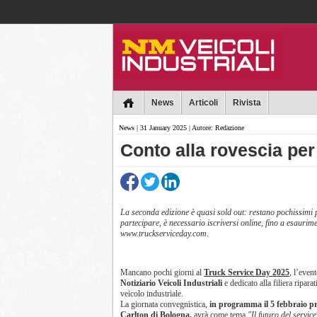
Collins
News
Articoli
Rivista
News
| 31 January 2025 | Autore: Redazione
Conto alla rovescia per
La seconda edizione è quasi sold out: restano pochissimi p
partecipare, è necessario iscriversi online, fino a esaurimen
www.truckserviceday.com.
Mancano pochi giorni al
Truck Service Day 2025
, l’even
Notiziario Veicoli Industriali
e dedicato alla filiera riparat
veicolo industriale.
La giornata convegnistica,
in programma il 5 febbraio pr
Carlton di Bologna,
avrà come tema
"Il futuro del service