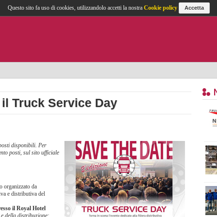
Questo sito fa uso di cookies, utilizzandolo accetti la nostra
Cookie policy
Accetta
 il Truck Service Day
osti disponibili. Per
to posti, sul sito ufficiale
to organizzato da
iva e distributiva del
esso il Royal Hotel
 e della distribuzione: