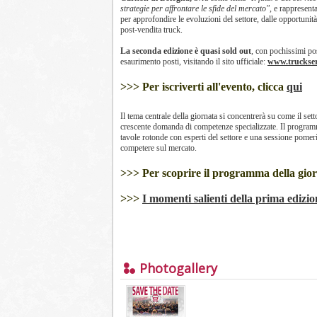
strategie per affrontare le sfide del mercato"
, e rappresent
per approfondire le evoluzioni del settore, dalle opportunità
post-vendita truck.
La seconda edizione è quasi sold out
, con pochissimi pos
esaurimento posti, visitando il sito ufficiale:
www.truckser
>>> Per iscriverti all'evento, clicca
qui
Il tema centrale della giornata si concentrerà su come il set
crescente domanda di competenze specializzate. Il programma
tavole rotonde con esperti del settore e una sessione pomer
competere sul mercato.
>>> Per scoprire il programma della gior
>>>
I momenti salienti della prima edizi
Photogallery