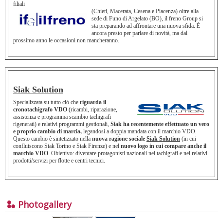
filiali
(Chieti, Macerata, Cesena e Piacenza) oltre alla
sede di Funo di Argelato (BO), il freno Group si
sta preparando ad affrontare una nuova sfida. È
ancora presto per parlare di novità, ma dal
prossimo anno le occasioni non mancheranno.
Siak Solution
Specializzata su tutto ciò che
riguarda il
cronotachigrafo
VDO
(ricambi, riparazione,
assistenza e programma scambio tachigrafi
rigenerati) e relativi programmi gestionali,
Siak ha recentemente effettuato un vero
e proprio cambio di marcia,
legandosi a doppia mandata con il marchio VDO.
Questo cambio è sintetizzato nella
nuova ragione sociale
Siak Solution
(in cui
confluiscono Siak Torino e Siak Firenze) e nel
nuovo logo in cui compare anche il
marchio VDO
. Obiettivo: diventare protagonisti nazionali nei tachigrafi e nei relativi
prodotti/servizi per flotte e centri tecnici.
Photogallery