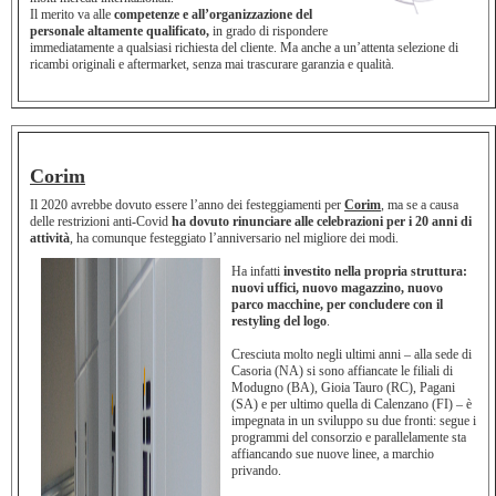
Il merito va alle
competenze e all’organizzazione del
personale altamente qualificato,
in grado di rispondere
immediatamente a qualsiasi richiesta del cliente. Ma anche a un’attenta selezione di
ricambi originali e aftermarket, senza mai trascurare garanzia e qualità.
Corim
Il 2020 avrebbe dovuto essere l’anno dei festeggiamenti per
Corim
, ma se a causa
delle restrizioni anti-Covid
ha dovuto rinunciare alle celebrazioni per i 20 anni di
attività
, ha comunque festeggiato l’anniversario nel migliore dei modi.
Ha infatti
investito nella propria struttura:
nuovi uffici, nuovo magazzino, nuovo
parco macchine, per concludere con il
restyling del logo
.
Cresciuta molto negli ultimi anni – alla sede di
Casoria (NA) si sono affiancate le filiali di
Modugno (BA), Gioia Tauro (RC), Pagani
(SA) e per ultimo quella di Calenzano (FI) – è
impegnata in un sviluppo su due fronti: segue i
programmi del consorzio e parallelamente sta
affiancando sue nuove linee, a marchio
privando.