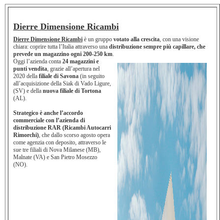
Dierre Dimensione Ricambi
Dierre Dimensione Ricambi
è un gruppo
votato alla crescita
, con una visione
chiara: coprire tutta l’Italia attraverso una
distribuzione sempre più capillare, che
prevede un magazzino ogni 200-250 km
.
Oggi l’azienda conta
24 magazzini e
punti vendita
, grazie all’apertura nel
2020 della
filiale di Savona
(in seguito
all’acquisizione della Siak di Vado Ligure,
(SV) e della
nuova filiale di Tortona
(AL).
Strategico è anche l’accordo
commerciale con l’azienda di
distribuzione RAR (Ricambi Autocarri
Rimorchi)
, che dallo scorso agosto opera
come agenzia con deposito, attraverso le
sue tre filiali di Nova Milanese (MB),
Malnate (VA) e San Pietro Mosezzo
(NO).