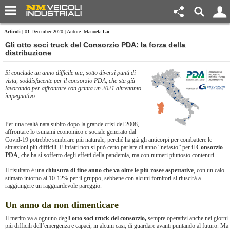
Articoli
| 01 December 2020 | Autore: Manuela Lai
Gli otto soci truck del Consorzio PDA: la forza della
distribuzione
Si conclude un anno difficile ma, sotto diversi punti di
vista, soddisfacente per il consorzio PDA, che sta già
lavorando per affrontare con grinta un 2021 altrettanto
impegnativo.
Per una realtà nata subito dopo la grande crisi del 2008,
affrontare lo tsunami economico e sociale generato dal
Covid-19 potrebbe sembrare più naturale, perché ha già gli anticorpi per combattere le
situazioni più difficili. E infatti non si può certo parlare di anno “nefasto” per il
Consorzio
PDA
, che ha sì sofferto degli effetti della pandemia, ma con numeri piuttosto contenuti.
Il risultato è una
chiusura di fine anno che va oltre le più rosee aspettative
, con un calo
stimato intorno al 10-12% per il gruppo, sebbene con alcuni fornitori si riuscirà a
raggiungere un ragguardevole pareggio.
Un anno da non dimenticare
Il merito va a ognuno degli
otto soci truck del consorzio,
sempre operativi anche nei giorni
più difficili dell’emergenza e capaci, in alcuni casi, di guardare avanti puntando al futuro. Ma