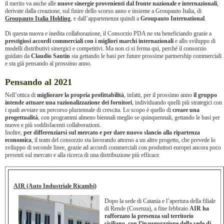
il merito va anche alle
nuove sinergie provenienti dal fronte nazionale e internazionali
,
derivate dalla creazione, sul finire dello scorso anno e insieme a Groupauto Italia, di
Groupauto Italia Holding
, e dall’appartenenza quindi a
Groupauto International
.
Di questa nuova e inedita collaborazione, il Consorzio PDA ne sta beneficiando grazie a
prestigiosi accordi commerciali con i migliori marchi internazionali
e allo sviluppo di
modelli distributivi sinergici e competitivi. Ma non ci si ferma qui, perché il consorzio
guidato da
Claudio Santin
sta gettando le basi per future prossime partnership commerciali
e sta già pensando al prossimo anno.
Pensando al 2021
Nell’ottica di
migliorare la propria profittabilità
, infatti, per il prossimo anno
il gruppo
intende attuare una razionalizzazione dei fornitori
, individuando quelli più strategici con
i quali avviare un percorso pluriennale di crescita. Lo scopo è quello di
creare una
progettualità
, con programmi almeno biennali meglio se quinquennali, gettando le basi per
nuove e più soddisfacenti collaborazioni.
Inoltre,
per differenziarsi sul mercato e per dare
nuovo slancio alla ripartenza
economica
, il team del consorzio sta lavorando attorno a un altro progetto, che prevede lo
sviluppo di seconde linee, grazie ad accordi commerciali con produttori europei ancora poco
presenti sul mercato e alla ricerca di una distribuzione più efficace.
AIR (Auto Industriale Ricambi)
Dopo la sede di Catania e l’apertura della filiale
di Rende (Cosenza), a fine febbraio
AIR ha
rafforzato la presenza sul territorio
siciliano, con l’inaugurazione della sede di