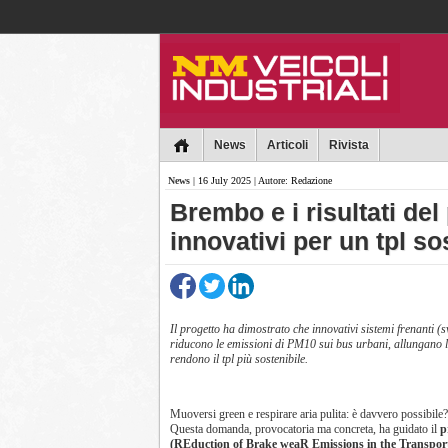
Collins
News
Articoli
Rivista
News
| 16 July 2025 | Autore: Redazione
Brembo e i risultati de
innovativi per un tpl so
Il progetto ha dimostrato che innovativi sistemi frenanti 
riducono le emissioni di PM10 sui bus urbani, allungano l
rendono il tpl più sostenibile.
Muoversi green e respirare aria pulita: è davvero possibile?
Questa domanda, provocatoria ma concreta, ha guidato il
p
(REduction of Brake weaR Emissions in the Transport