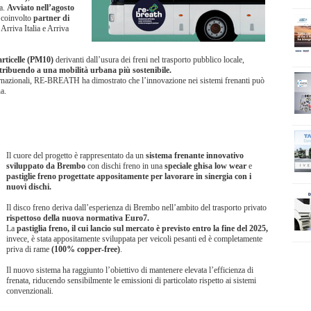
a.
Avviato nell’agosto
a coinvolto
partner di
rriva Italia e Arriva
articelle (PM10)
derivanti dall’usura dei freni nel trasporto pubblico locale,
tribuendo a una mobilità urbana più sostenibile.
nternazionali, RE-BREATH ha dimostrato che l’innovazione nei sistemi frenanti può
a.
Il cuore del progetto è rappresentato da un
sistema frenante innovativo
sviluppato da Brembo
con dischi freno in una
speciale ghisa low wear
e
pastiglie freno progettate appositamente per lavorare in sinergia con i
nuovi dischi.
Il disco freno deriva dall’esperienza di Brembo nell’ambito del trasporto privato
rispettoso della nuova normativa Euro7.
La
pastiglia freno, il cui lancio sul mercato è previsto entro la fine del 2025,
invece, è stata appositamente sviluppata per veicoli pesanti ed è completamente
priva di rame
(100% copper-free)
.
Il nuovo sistema ha raggiunto l’obiettivo di mantenere elevata l’efficienza di
frenata, riducendo sensibilmente le emissioni di particolato rispetto ai sistemi
convenzionali.