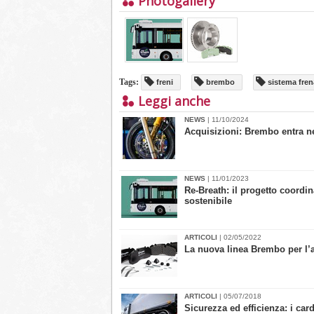
Photogallery
Tags:
freni
brembo
sistema fren
Leggi anche
NEWS
| 11/10/2024
Acquisizioni: Brembo entra 
NEWS
| 11/01/2023
Re-Breath: il progetto coordi
sostenibile
ARTICOLI
| 02/05/2022
La nuova linea Brembo per l’a
ARTICOLI
| 05/07/2018
Sicurezza ed efficienza: i car