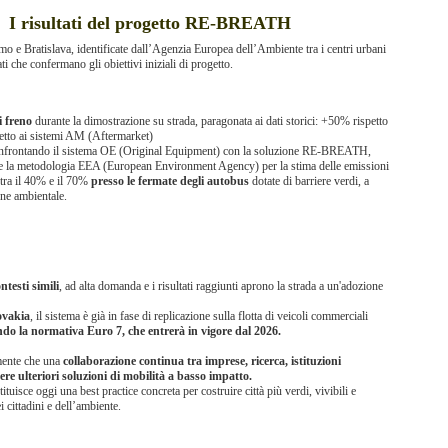
I risultati del progetto RE-BREATH
amo e Bratislava, identificate dall’Agenzia Europea dell’Ambiente tra i centri urbani
i che confermano gli obiettivi iniziali di progetto.
i freno
durante la dimostrazione su strada, paragonata ai dati storici: +50% rispetto
tto ai sistemi AM (Aftermarket)
nfrontando il sistema OE (Original Equipment) con la soluzione RE-BREATH,
nco e la metodologia EEA (European Environment Agency) per la stima delle emissioni
tra il 40% e il 70%
presso le fermate degli autobus
dotate di barriere verdi, a
one ambientale.
ntesti simili
, ad alta domanda e i risultati raggiunti aprono la strada a un'adozione
lovakia
, il sistema è già in fase di replicazione sulla flotta di veicoli commerciali
ndo la normativa Euro 7, che entrerà in vigore dal 2026.
mente che una
collaborazione continua tra imprese, ricerca, istituzioni
re ulteriori soluzioni di mobilità a basso impatto.
isce oggi una best practice concreta per costruire città più verdi, vivibili e
i cittadini e dell’ambiente.