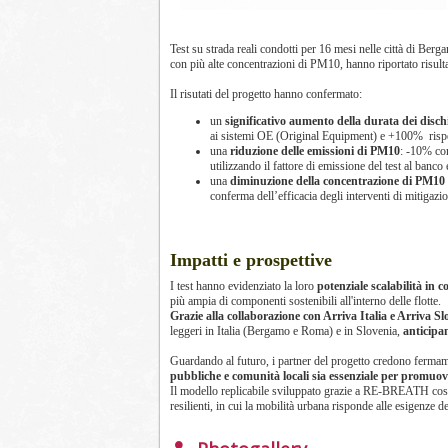
Test su strada reali condotti per 16 mesi nelle città di Berg
con più alte concentrazioni di PM10, hanno riportato risultat
Il risutati del progetto hanno confermato:
un
significativo aumento della durata dei disch
ai sistemi OE (Original Equipment) e +100% rispe
una
riduzione delle emissioni di PM10
: -10% co
utilizzando il fattore di emissione del test al ba
una
diminuzione della concentrazione di PM10
conferma dell’efficacia degli interventi di mitigazi
Impatti e prospettive
I test hanno evidenziato la loro
potenziale scalabilità in co
più ampia di componenti sostenibili all'interno delle flotte.
Grazie alla collaborazione con Arriva Italia e Arriva S
leggeri in Italia (Bergamo e Roma) e in Slovenia,
anticipa
Guardando al futuro, i partner del progetto credono ferma
pubbliche e comunità locali sia essenziale per promuove
Il modello replicabile sviluppato grazie a RE-BREATH costitu
resilienti, in cui la mobilità urbana risponde alle esigenze de