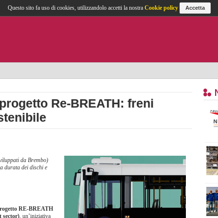
Questo sito fa uso di cookies, utilizzandolo accetti la nostra
Cookie policy
Accetta
l progetto Re-BREATH: freni
stenibile
(sviluppati da Brembo)
a durata dei dischi e
rogetto RE-BREATH
 sector)
, un’iniziativa