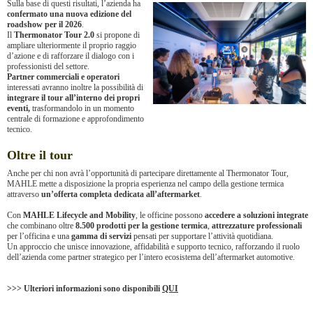
Sulla base di questi risultati, l’azienda ha
confermato una nuova edizione del
roadshow per il 2026
.
Il
Thermonator Tour 2.0
si propone di
ampliare ulteriormente il proprio raggio
d’azione e di rafforzare il dialogo con i
professionisti del settore.
Partner commerciali e operatori
interessati avranno inoltre la possibilità di
integrare il tour all’interno dei propri
eventi,
trasformandolo in un momento
centrale di formazione e approfondimento
tecnico.
Oltre il tour
Anche per chi non avrà l’opportunità di partecipare direttamente al Thermonator Tour,
MAHLE mette a disposizione la propria esperienza nel campo della gestione termica
attraverso
un’offerta completa dedicata all’aftermarket
.
Con
MAHLE Lifecycle and Mobility
, le officine possono
accedere a soluzioni integrate
che combinano oltre
8.500 prodotti per la gestione termica
,
attrezzature
professionali
per l’officina e una
gamma
di
servizi
pensati per supportare l’attività quotidiana.
Un approccio che unisce innovazione, affidabilità e supporto tecnico, rafforzando il ruolo
dell’azienda come partner strategico per l’intero ecosistema dell’aftermarket automotive.
>>> Ulteriori informazioni sono disponibili
QUI