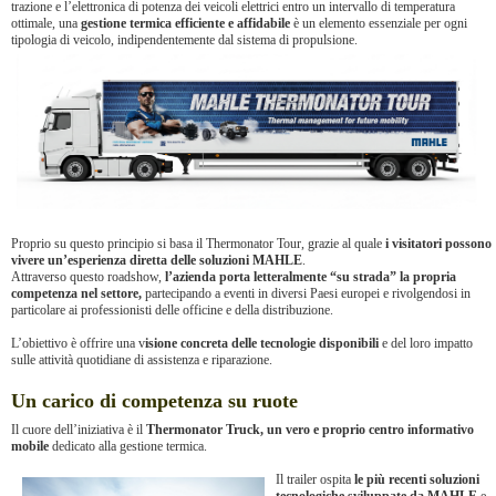
trazione e l’elettronica di potenza dei veicoli elettrici entro un intervallo di temperatura
ottimale, una
gestione termica efficiente e affidabile
è un elemento essenziale per ogni
tipologia di veicolo, indipendentemente dal sistema di propulsione.
Proprio su questo principio si basa il Thermonator Tour, grazie al quale
i visitatori possono
vivere un’esperienza diretta delle soluzioni MAHLE
.
Attraverso questo roadshow,
l’azienda porta letteralmente “su strada” la propria
competenza nel settore,
partecipando a eventi in diversi Paesi europei e rivolgendosi in
particolare ai professionisti delle officine e della distribuzione.
L’obiettivo è offrire una v
isione concreta delle tecnologie disponibili
e del loro impatto
sulle attività quotidiane di assistenza e riparazione.
Un carico di competenza su ruote
Il cuore dell’iniziativa è il
Thermonator Truck, un vero e proprio centro informativo
mobile
dedicato alla gestione termica.
Il trailer ospita
le più recenti soluzioni
tecnologiche sviluppate da MAHLE
e