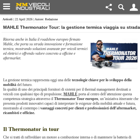
Articoli
| 22 April 2026 | Autore: Redazione
MAHLE Thermonator Tour: la gestione termica viaggia su strada
Ritorna anche in Italia il roadshow europeo firmato
Mahle, che porta su strada innovazione e formazione
tecnica, mostrando soluzioni avanzate per veicoli termici
ed elettrici e offrendo valore concreto a officine e
aftermarket.
La gestione termica rappresenta oggi una delle
tecnologie chiave per lo sviluppo della
mobilità
del futuro.
In qualità di uno dei principali fornitori di sistemi per il thermal management destinati a
veicoli con qualsiasi tipo di propulsione,
MAHLE
porta al centro dell’attenzione questa
competenza strategica attraverso il
Thermonator Tour europeo
, un’iniziativa itinerante che
presenta prodotti innovativi capaci di interpretare le esigenze della mobilità attuale e futura,
mostrando al contempo i
vantaggi concreti per clienti e professionisti dell’aftermarket,
ricambisti e officine.
Il Thermonator in tour
Che si tratti di raffreddare un motore a combustione interna o di mantenere la batteria di