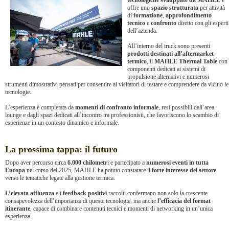
offre uno
spazio strutturato
per attività
di
formazione
,
approfondimento
tecnico
e
confronto
diretto con gli esperti
dell’azienda.
All’interno del truck sono presenti
prodotti destinati all’aftermarket
termico
, il
MAHLE Thermal Table
con
componenti dedicati ai sistemi di
propulsione alternativi e numerosi
strumenti dimostrativi pensati per consentire ai visitatori di testare e comprendere da vicino le
tecnologie.
L’esperienza è completata da
momenti di confronto informale
, resi possibili dall’area
lounge e dagli spazi dedicati all’incontro tra professionisti, che favoriscono lo scambio di
esperienze in un contesto dinamico e informale.
La prossima tappa: il futuro
Dopo aver percorso circa
6.000 chilometr
i e partecipato a
numerosi eventi in tutta
Europa
nel corso del 2025, MAHLE ha potuto constatare il
forte interesse del settore
verso le tematiche legate alla gestione termica.
L’elevata affluenza
e i
feedback positivi
raccolti confermano non solo la crescente
consapevolezza dell’importanza di queste tecnologie, ma anche
l’efficacia del format
itinerante
, capace di combinare contenuti tecnici e momenti di networking in un’unica
esperienza.