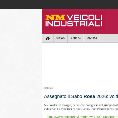
Collins
News
Articoli
Rivista
Risultati
Assegnato il Sabo
Rosa
2026: volti
Si è svolta l’8 maggio, nella sede bolognese del gruppo Ro
industriali.Le vincitrici di quest’anno sono Patricia Kelly, pr
https://www.notiziariovi.com/news/16434/assegnat