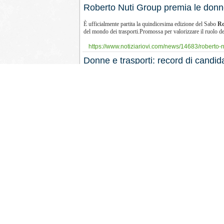
Roberto Nuti Group premia le donne
È ufficialmente partita la quindicesima edizione del Sabo
Ro
del mondo dei trasporti.Promossa per valorizzare il ruolo del
https://www.notiziariovi.com/news/14683/roberto-n
Donne e trasporti: record di candid
La quattordicesima edizione del Sabo
Rosa
, il tradizional
iscriversi all’iniziativa e quest’anno è record di candidature,
https://www.notiziariovi.com/news/14097/donne-e-t
Sabo
Rosa
: Gabriella Pedroni è l
In occasione della festa delle donne, nella sede centrale d
concorso “Camionista dell’Anno” è Gabriella Pedroni, giova
https://www.notiziariovi.com/news/13400/sabo-
ro
Aperte le candidature per il Sabo
R
Con l’apertura delle candidature, è partita la tredicesima ed
Organizzato da Roberto Nuti Group, intende premiare e feste
https://www.notiziariovi.com/news/13311/aperte-le
Roberto Nuti assegna il Sabo
Ros