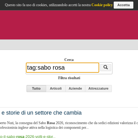
Questo sito fa uso di cookies, utilizzandolo accetti la nostra
Cookie policy
Accetta
Cerca
Filtra risultati
Tutto
Articoli
Aziende
Attrezzature
 e storie di un settore che cambia
berto Nuti, la consegna del Sabo
Rosa
2026, riconoscimento che da sedici edizioni valorizza il co
ofessionista inglese attiva nella logistica dei componenti per...
o-il-sabo-
rosa
-2026-volti-e-stor...