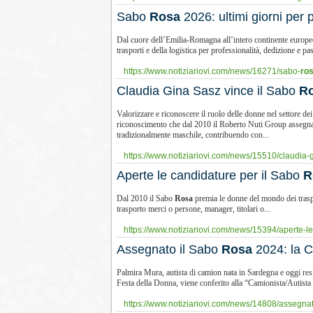
Sabo
Rosa
2026: ultimi giorni per 
Dal cuore dell’Emilia-Romagna all’intero continente europe
trasporti e della logistica per professionalità, dedizione e pa
https://www.notiziariovi.com/news/16271/sabo-
ro
Claudia Gina Sasz vince il Sabo
R
Valorizzare e riconoscere il ruolo delle donne nel settore de
riconoscimento che dal 2010 il Roberto Nuti Group assegna 
tradizionalmente maschile, contribuendo con...
https://www.notiziariovi.com/news/15510/claudia-g
Aperte le candidature per il Sabo
R
Dal 2010 il Sabo
Rosa
premia le donne del mondo dei trasport
trasporto merci o persone, manager, titolari o...
https://www.notiziariovi.com/news/15394/aperte-le
Assegnato il Sabo
Rosa
2024: la C
Palmira Mura, autista di camion nata in Sardegna e oggi res
Festa della Donna, viene conferito alla “Camionista/Autista 
https://www.notiziariovi.com/news/14808/assegnat