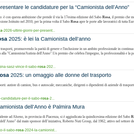
presentare le candidature per la “Camionista dell’Anno”
o: è con questa ambizione che prende il via la 17esima edizione del Sabo
Rosa
, il premio che m
ssione.Istituito nel 2010, per la prima volta il Sabo
Rosa
apre le porte alle lavoratrici di tutta Eur
sa
-2026-ultimi-giorni-per-present...
osa
2025: è lei la Camionista dell’anno
i trasporti, promuovendo la parità di genere e l'inclusione in un ambito professionale in continu
alla "Camionista/Autista dell'Anno".Un premio che celebra l'impegno, la professionalità e la p
ina-sasz-vince-il-sabo-
rosa
-202...
osa
2025: un omaggio alle donne del trasporto
i: autiste di camion, bus e autoscale; meccaniche, dirigenti o dipendenti di aziende di trasporto, 
-candidature-per-il-sabo-
rosa
-2...
amionista dell’Anno è Palmira Mura
idente ad Alseno, in provincia di Piacenza, si è aggiudicata la quindicesima edizione del Sabo
R
dell’Anno” dal main sponsor dell’iniziativa, Roberto Nuti Group, dal 1962, attivo nel settore dei
o-il-sabo-
rosa
-2024-la-camionist...