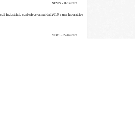
NEWS - 11/12/2023
coli industriali, conferisce ormai dal 2010 a una lavoratrice
NEWS - 22/02/2023
stri di partenza. È scaduto il 20 febbraio il termine per
NEWS - 09/03/2022
o Sabo
Rosa
2022.A vincere la tredicesima edizione del
io conferito in occasione della Festa della...
NEWS - 17/01/2022
iene conferito a una lavoratrice del mondo dei trasporti.
NEWS - 08/03/2021