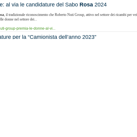
: al via le candidature del Sabo
Rosa
2024
sa
, il tradizionale riconoscimento che Roberto Nuti Group, attivo nel settore dei ricambi per vei
le donne nel settore dei...
uti-group-premia-le-donne-al-vi...
ature per la “Camionista dell’anno 2023”
e riconoscimento conferito a una lavoratrice del mondo dei trasporti da Roberto Nuti Group, è ai na
 con...
rasporti-record-di-candidature-...
a Camionista dell’Anno 2022
i Roberto Nuti Group a Castel Guelfo di Bologna, si è svolta la cerimonia di consegna del premi
ne ingegnere appassionata di macchine e meccanica, che si è aggiudicata il Sabo
Rosa
, il prem
sa
-gabriella-pedroni-e-la-camioni...
osa
2022, per eleggere la camionista dell’anno
izione del Sabo
Rosa
, il tradizionale riconoscimento che, in occasione della Festa della Donna, v
ggiare le donne impegnate in questo settore della...
-candidature-per-il-sabo-
rosa
-2...
a
ed elegge Manuela Brunner Camionista dell’Anno 2021