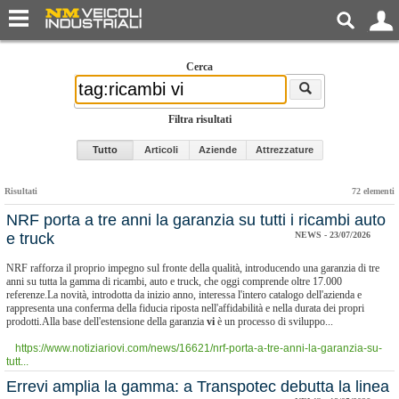
Cerca
Filtra risultati
Tutto
Articoli
Aziende
Attrezzature
Risultati
72 elementi
NRF porta a tre anni la garanzia su tutti i ricambi auto
e truck
NEWS - 23/07/2026
NRF rafforza il proprio impegno sul fronte della qualità, introducendo una garanzia di tre
anni su tutta la gamma di ricambi, auto e truck, che oggi comprende oltre 17.000
referenze.La novità, introdotta da inizio anno, interessa l'intero catalogo dell'azienda e
rappresenta una conferma della fiducia riposta nell'affidabilità e nella durata dei propri
prodotti.Alla base dell'estensione della garanzia
vi
è un processo di sviluppo...
https://www.notiziariovi.com/news/16621/nrf-porta-a-tre-anni-la-garanzia-su-
tutt...
Errevi amplia la gamma: a Transpotec debutta la linea