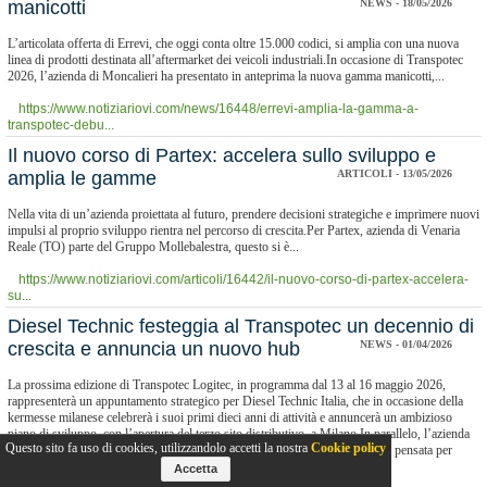
manicotti
NEWS - 18/05/2026
L’articolata offerta di Errevi, che oggi conta oltre 15.000 codici, si amplia con una nuova
linea di prodotti destinata all’aftermarket dei veicoli industriali.In occasione di Transpotec
2026, l’azienda di Moncalieri ha presentato in anteprima la nuova gamma manicotti,...
https://www.notiziariovi.com/news/16448/errevi-amplia-la-gamma-a-
transpotec-debu...
Il nuovo corso di Partex: accelera sullo sviluppo e
amplia le gamme
ARTICOLI - 13/05/2026
Nella vita di un’azienda proiettata al futuro, prendere decisioni strategiche e imprimere nuovi
impulsi al proprio sviluppo rientra nel percorso di crescita.Per Partex, azienda di Venaria
Reale (TO) parte del Gruppo Mollebalestra, questo si è...
https://www.notiziariovi.com/articoli/16442/il-nuovo-corso-di-partex-accelera-
su...
Diesel Technic festeggia al Transpotec un decennio di
crescita e annuncia un nuovo hub
NEWS - 01/04/2026
La prossima edizione di Transpotec Logitec, in programma dal 13 al 16 maggio 2026,
rappresenterà un appuntamento strategico per Diesel Technic Italia, che in occasione della
kermesse milanese celebrerà i suoi primi dieci anni di attività e annuncerà un ambizioso
piano di sviluppo, con l’apertura del terzo sito distributivo, a Milano.In parallelo, l’azienda
Questo sito fa uso di cookies, utilizzandolo accetti la nostra
Cookie policy
presenterà una proposta di prodotti e servizi sempre più ampia e strutturata, pensata per
supportare i...
Accetta