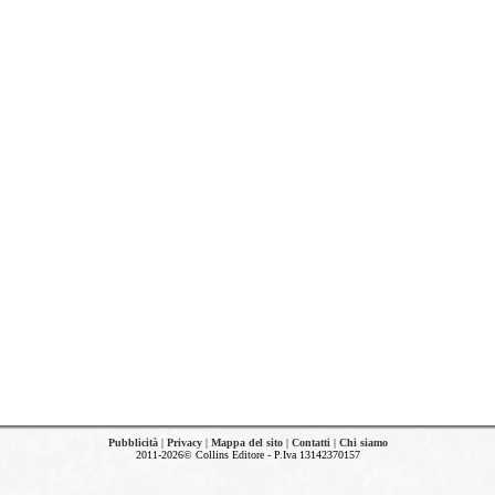
Pubblicità
|
Privacy
|
Mappa del sito
|
Contatti
|
Chi siamo
2011-2026© Collins Editore - P.Iva 13142370157