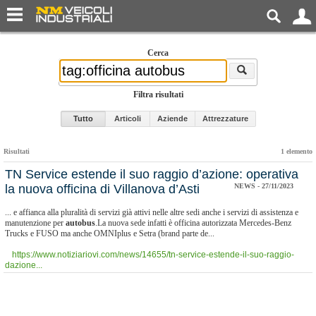
Cerca
Filtra risultati
Tutto
Articoli
Aziende
Attrezzature
Risultati
1 elemento
TN Service estende il suo raggio d’azione: operativa
la nuova officina di Villanova d’Asti
NEWS - 27/11/2023
... e affianca alla pluralità di servizi già attivi nelle altre sedi anche i servizi di assistenza e
manutenzione per
autobus
.La nuova sede infatti è officina autorizzata Mercedes-Benz
Trucks e FUSO ma anche OMNIplus e Setra (brand parte de...
https://www.notiziariovi.com/news/14655/tn-service-estende-il-suo-raggio-
dazione...