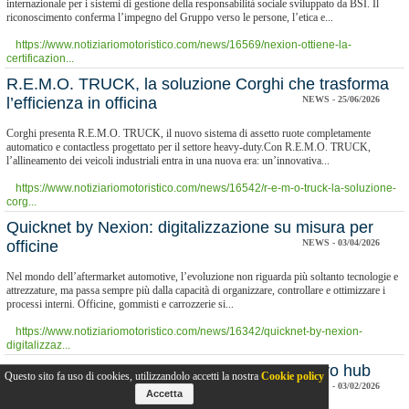
internazionale per i sistemi di gestione della responsabilità sociale sviluppato da BSI. Il
riconoscimento conferma l’impegno del Gruppo verso le persone, l’etica e...
https://www.notiziariomotoristico.com/news/16569/nexion-ottiene-la-
certificazion...
R.E.M.O. TRUCK, la soluzione Corghi che trasforma
l’efficienza in officina
NEWS - 25/06/2026
Corghi presenta R.E.M.O. TRUCK, il nuovo sistema di assetto ruote completamente
automatico e contactless progettato per il settore heavy-duty.Con R.E.M.O. TRUCK,
l’allineamento dei veicoli industriali entra in una nuova era: un’innovativa...
https://www.notiziariomotoristico.com/news/16542/r-e-m-o-truck-la-soluzione-
corg...
​Quicknet by Nexion: digitalizzazione su misura per
officine
NEWS - 03/04/2026
Nel mondo dell’aftermarket automotive, l’evoluzione non riguarda più soltanto tecnologie e
attrezzature, ma passa sempre più dalla capacità di organizzare, controllare e ottimizzare i
processi interni. Officine, gommisti e carrozzerie si...
https://www.notiziariomotoristico.com/news/16342/quicknet-by-nexion-
digitalizzaz...
​Nexion inaugura a Prato di Correggio il nuovo hub
Questo sito fa uso di cookies, utilizzandolo accetti la nostra
Cookie policy
logistico da 22.000 mq
NEWS - 03/02/2026
Accetta