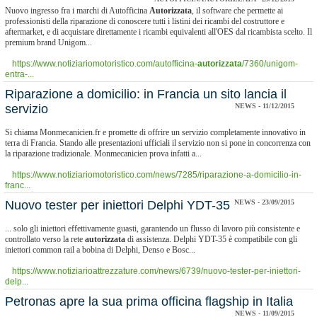
Nuovo ingresso fra i marchi di Autofficina
Autorizzata
, il software che permette ai
professionisti della riparazione di conoscere tutti i listini dei ricambi del costruttore e
aftermarket, e di acquistare direttamente i ricambi equivalenti all'OES dal ricambista scelto. Il
premium brand Unigom...
https://www.notiziariomotoristico.com/autofficina-
autorizzata
/7360/unigom-
entra-...
Riparazione a domicilio: in Francia un sito lancia il
servizio
NEWS - 11/12/2015
Si chiama Monmecanicien.fr e promette di offrire un servizio completamente innovativo in
terra di Francia. Stando alle presentazioni ufficiali il servizio non si pone in concorrenza con
la riparazione tradizionale. Monmecanicien prova infatti a...
https://www.notiziariomotoristico.com/news/7285/riparazione-a-domicilio-in-
franc...
Nuovo tester per iniettori Delphi YDT-35
NEWS - 23/09/2015
... solo gli iniettori effettivamente guasti, garantendo un flusso di lavoro più consistente e
controllato verso la rete
autorizzata
di assistenza. Delphi YDT-35 è compatibile con gli
iniettori common rail a bobina di Delphi, Denso e Bosc...
https://www.notiziarioattrezzature.com/news/6739/nuovo-tester-per-iniettori-
delp...
Petronas apre la sua prima officina flagship in Italia
NEWS - 11/09/2015