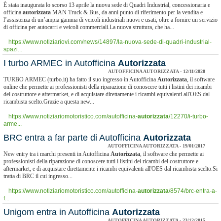
È stata inaugurata lo scorso 13 aprile la nuova sede di Quadri Industrial, concessionaria e
officina
autorizzata
MAN Truck & Bus, da anni punto di riferimento per la vendita e
l’assistenza di un’ampia gamma di veicoli industriali nuovi e usati, oltre a fornire un servizio
di officina per autocarri e veicoli commerciali.La nuova struttura, che ha...
https://www.notiziariovi.com/news/14897/la-nuova-sede-di-quadri-industrial-
spazi...
I turbo ARMEC in Autofficina
Autorizzata
AUTOFFICINA AUTORIZZATA - 12/11/2020
TURBO ARMEC (turbo.it) ha fatto il suo ingresso in Autofficina
Autorizzata
, il software
online che permette ai professionisti della riparazione di conoscere tutti i listini dei ricambi
del costruttore e aftermarket, e di acquistare direttamente i ricambi equivalenti all'OES dal
ricambista scelto.Grazie a questa new...
https://www.notiziariomotoristico.com/autofficina-
autorizzata
/12270/i-turbo-
arme...
BRC entra a far parte di Autofficina
Autorizzata
AUTOFFICINA AUTORIZZATA - 19/01/2017
New entry tra i marchi presenti in Autofficina
Autorizzata
, il software che permette ai
professionisti della riparazione di conoscere tutti i listini dei ricambi del costruttore e
aftermarket, e di acquistare direttamente i ricambi equivalenti all'OES dal ricambista scelto.Si
tratta di BRC il cui ingresso...
https://www.notiziariomotoristico.com/autofficina-
autorizzata
/8574/brc-entra-a-
f...
Unigom entra in Autofficina
Autorizzata
AUTOFFICINA AUTORIZZATA - 23/12/2015