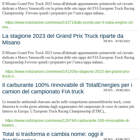
Il Misano Grand Prix Truck 2023 torna all'abituale appuntamento primaverile sul circuito
dedicato a Marco Simoncelli con la prima delle otto tappe del FIA European Truck Racing
Championship. Fervono quindi i preparativi per l’unica tappa italiana...
https://www.notiziariovi.com/news/14271/tutto-pronto-per-il-rubia-engine-oil-
mis...
La stagione 2023 del Grand Prix Truck riparte da
Misano
NEWS - 07/03/2023
Il Misano Grand Prix Truck 2023 torna all'abituale appuntamento primaverile sul circuito
dedicato a Marco Simoncelli con la prima delle otto tappe del FIA European Truck Racing
Championship.Fervono quindi i preparativi per l’unica tappa italiana...
https://www.notiziariovi.com/news/14120/la-stagione-2023-del-grand-prix-
truck-ri...
Il carburante 100% rinnovabile di TotalEnergies per i
camion del campionato FIA truck
NEWS - 29/06/2021
Le tematiche ambientali sbarcano anche nelle competizioni automobilistiche truck, come
dimostra la svolta green adottata dagli organizzatori del campionato di corse di camion più
famoso in Europa. L’European Truck Racing Championship (ETRC),...
https://www.notiziariovi.com/news/12874/il-carburante-100-rinnovabile-di-
totalen...
Total si trasforma e cambia nome: oggi è
NEWS - 03/06/2021