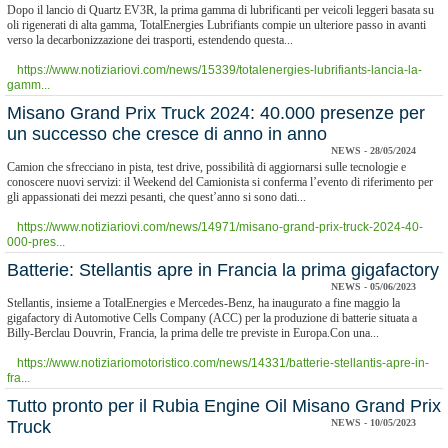
Dopo il lancio di Quartz EV3R, la prima gamma di lubrificanti per veicoli leggeri basata su
oli rigenerati di alta gamma, TotalEnergies Lubrifiants compie un ulteriore passo in avanti
verso la decarbonizzazione dei trasporti, estendendo questa...
https://www.notiziariovi.com/news/15339/totalenergies-lubrifiants-lancia-la-
gamm...
Misano Grand Prix Truck 2024: 40.000 presenze per
un successo che cresce di anno in anno
NEWS - 28/05/2024
Camion che sfrecciano in pista, test drive, possibilità di aggiornarsi sulle tecnologie e
conoscere nuovi servizi: il Weekend del Camionista si conferma l’evento di riferimento per
gli appassionati dei mezzi pesanti, che quest’anno si sono dati...
https://www.notiziariovi.com/news/14971/misano-grand-prix-truck-2024-40-
000-pres...
Batterie: Stellantis apre in Francia la prima gigafactory
NEWS - 05/06/2023
Stellantis, insieme a TotalEnergies e Mercedes-Benz, ha inaugurato a fine maggio la
gigafactory di Automotive Cells Company (ACC) per la produzione di batterie situata a
Billy-Berclau Douvrin, Francia, la prima delle tre previste in Europa.Con una...
https://www.notiziariomotoristico.com/news/14331/batterie-stellantis-apre-in-
fra...
Tutto pronto per il Rubia Engine Oil Misano Grand Prix
Truck
NEWS - 10/05/2023