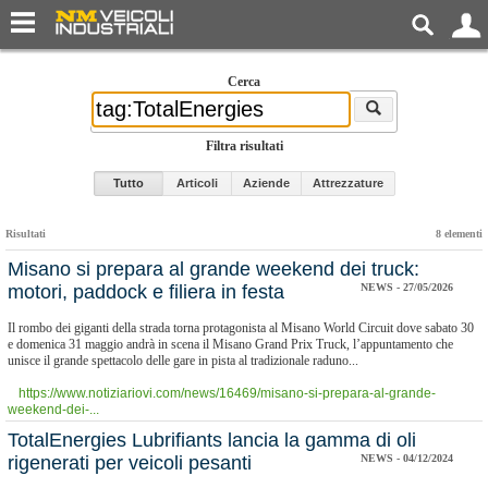
Cerca
Filtra risultati
Tutto
Articoli
Aziende
Attrezzature
Risultati
8 elementi
Misano si prepara al grande weekend dei truck:
motori, paddock e filiera in festa
NEWS - 27/05/2026
Il rombo dei giganti della strada torna protagonista al Misano World Circuit dove sabato 30
e domenica 31 maggio andrà in scena il Misano Grand Prix Truck, l’appuntamento che
unisce il grande spettacolo delle gare in pista al tradizionale raduno...
https://www.notiziariovi.com/news/16469/misano-si-prepara-al-grande-
weekend-dei-...
TotalEnergies Lubrifiants lancia la gamma di oli
rigenerati per veicoli pesanti
NEWS - 04/12/2024