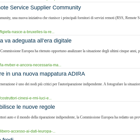
mote Service Supplier Community
unity, una nuova iniziativa che riunisce i principali fornitori di servizi remoti (RSS, Remote Se
igiefa-nasce-a-bruxelles-la-re...
va adeguata all’era digitale
a Commissione Europea ha ritenuto opportuno analizzare la situazione degli ultimi cinque anni, p
/la-mvber-e-ancora-necessaria-ma...
mbre in una nuova mappatura ADIRA
generazione è uno dei nodi più critici per l'autoriparazione indipendente. A fotografare la situaz
struttori-cinesi-e-rmi-luci-e...
bilisce le nuove regole
struttori auto e il mondo della riparazione indipendente, la Commissione Europea ha redatto un p
ibero-accesso-ai-dati-leuropa-...