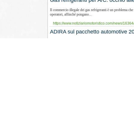
Gas refrigeranti per A/C: occhio alle
Il commercio illegale dei gas refrigeranti è un problema che
operatori, affinché pongano...
https://www.notiziariomotoristico.com/news/16364/g
ADIRA sul pacchetto automotive 203
Con una lettera aperta rivolta a tutti gli operatori dell’aft
Commissione UE. Un...
https://www.notiziariomotoristico.com/news/16159/
​ADIRA: la nuova casa dell’afterma
Il 22 ottobre 2025 ha segnato una data chiave nella storia 
rappresentanza del mondo...
https://www.notiziariomotoristico.com/news/16135/
ADIRA si rinnova: nuovo statuto e 
Nella mattinata di venerdì 14 novembre, presso la sede di
nuovo nome che riflettono la trasformazione...
https://www.notiziariomotoristico.com/news/16103/a
ADIRA sul Data Act: “Bene la norma