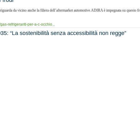
 frodi
 riguarda da vicino anche la filiera dell’aftermarket automotive.ADIRA è impegnata su questo fr
as-refrigeranti-per-a-c-occhio...
5: “La sostenibilità senza accessibilità non regge”
ermarket, ADIRA interviene nel dibattito sul nuovo pacchetto automotive europeo per il 2035, dopo l
adira-sul-pacchetto-automotive-...
rket indipendente
di ADIRA. Durante l’assemblea straordinaria, la prima dal 2004, l’associazione ha approvato le m
adira-la-nuova-casa-dellafterma...
nuova missione per l’Associazione
 LKQ RHIAG a Pero (MI), ADIRA ha presentato alla stampa la propria evoluzione: un ampliamen
dira-si-rinnova-nuovo-statuto-...
 UE, ma servono regole dedicate all’aftermarket”