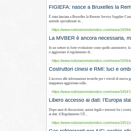
​FIGIEFA: nasce a Bruxelles la Re
È stata lanciata a Bruxelles la Remote Service Supplier Comm
aziende specializzate in...
https://www.notiziariomotoristico.com/news/16594/f
La MVBER è ancora necessaria, ma 
In un settore in forte evoluzione come quello automotive, l
o aggiornare il regolamento di...
https://www.notiziariomotoristico.com/news/16564
Costruttori cinesi e RMI: luci e o
L'accesso alle informazioni tecniche per i veicoli di nuova 
mappatura aggiornata sulla...
https://www.notiziariomotoristico.com/news/16547/co
Libero accesso ai dati: l’Europa sta
Dopo anni di discussioni, azioni legali e tensioni fra i co
ai dati: il Regolamento UE...
https://www.notiziariomotoristico.com/news/16511/l