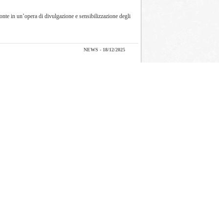
onte in un’opera di divulgazione e sensibilizzazione degli
NEWS - 18/12/2025
a recente revisione delle linee guida da parte della
NEWS - 03/12/2025
odifiche al proprio statuto, aprendo un nuovo capitolo nella
NEWS - 17/11/2025
to dell’ambito associativo, una nuova missione e un
NEWS - 15/09/2025