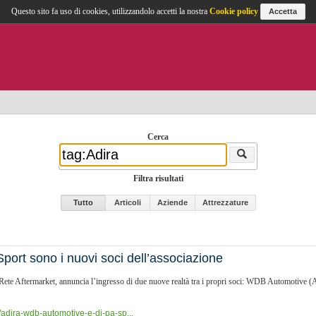
Questo sito fa uso di cookies, utilizzandolo accetti la nostra
Cookie policy
Accetta
Cerca
Filtra risultati
Tutto
Articoli
Aziende
Attrezzature
ort sono i nuovi soci dell’associazione
ete Aftermarket, annuncia l’ingresso di due nuove realtà tra i propri soci: WDB Automotive (Ax
/adira-wdb-automotive-e-di-pa-sp...